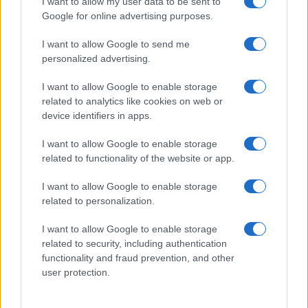
I want to allow my user data to be sent to
Google for online advertising purposes.
I want to allow Google to send me
personalized advertising.
I want to allow Google to enable storage
related to analytics like cookies on web or
El empresario José Elías analiza el mercado inmobiliario y sus
device identifiers in apps.
consecuencias en la jubilación
Marta Ruiz · 5 Ago 2026
I want to allow Google to enable storage
related to functionality of the website or app.
I want to allow Google to enable storage
COTIZACIONES CRYPTO
related to personalization.
Nombre
Precio
I want to allow Google to enable storage
related to security, including authentication
functionality and fraud prevention, and other
$65,047.00
Bitcoin
user protection.
(BTC)