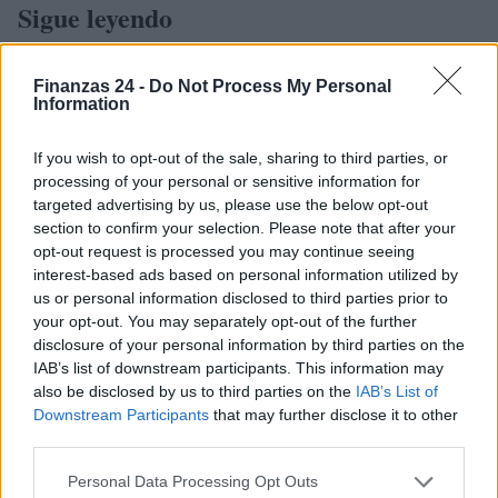
Sigue leyendo
FINANZAS
Finanzas 24 -
Do Not Process My Personal
Information
If you wish to opt-out of the sale, sharing to third parties, or
processing of your personal or sensitive information for
targeted advertising by us, please use the below opt-out
section to confirm your selection. Please note that after your
opt-out request is processed you may continue seeing
interest-based ads based on personal information utilized by
us or personal information disclosed to third parties prior to
your opt-out. You may separately opt-out of the further
disclosure of your personal information by third parties on the
IAB’s list of downstream participants. This information may
Cómo la inteligencia artificial transforma la gestión financiera
also be disclosed by us to third parties on the
IAB’s List of
personal
Downstream Participants
that may further disclose it to other
Marta Ruiz · 7 Ago 2026
third parties.
Please note that this website/app uses one or more Google
FINANZAS
Personal Data Processing Opt Outs