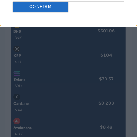
$1,915.53
CONFIRM
Ethereum
(ETH)
$591.06
BNB
(BNB)
$1.04
XRP
(XRP)
$73.57
Solana
(SOL)
$0.203
Cardano
(ADA)
$6.46
Avalanche
(AVAX)