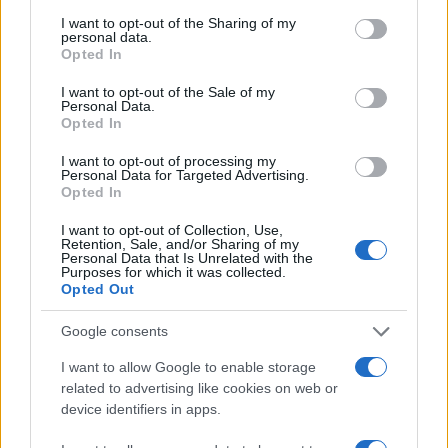
services and may gather and store information including but
not limited to your visit or usage behaviour. You may click to
I want to opt-out of the Sharing of my
personal data.
grant or deny consent to Google and its third-party tags to
Opted In
use your data for below specified purposes in below Google
consent section.
I want to opt-out of the Sale of my
Personal Data.
Opted In
I want to opt-out of processing my
Personal Data for Targeted Advertising.
Opted In
I want to opt-out of Collection, Use,
Retention, Sale, and/or Sharing of my
Personal Data that Is Unrelated with the
Cómo gestionar tus finanzas con el método 50/30/20 y más
Purposes for which it was collected.
Marta Ruiz · 7 Ago 2026
Opted Out
Google consents
FINANZAS
I want to allow Google to enable storage
related to advertising like cookies on web or
device identifiers in apps.