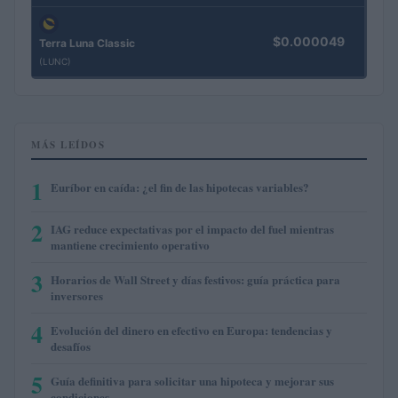
$0.000049
Terra Luna Classic
(LUNC)
MÁS LEÍDOS
1
Euríbor en caída: ¿el fin de las hipotecas variables?
2
IAG reduce expectativas por el impacto del fuel mientras
mantiene crecimiento operativo
3
Horarios de Wall Street y días festivos: guía práctica para
inversores
4
Evolución del dinero en efectivo en Europa: tendencias y
desafíos
5
Guía definitiva para solicitar una hipoteca y mejorar sus
condiciones