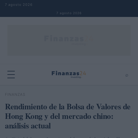
Saltar al contenido
7 agosto 2026
7 agosto 2026
⌕
×
⌕
FINANZAS
Buscar
Rendimiento de la Bolsa de Valores de
Hong Kong y del mercado chino:
análisis actual