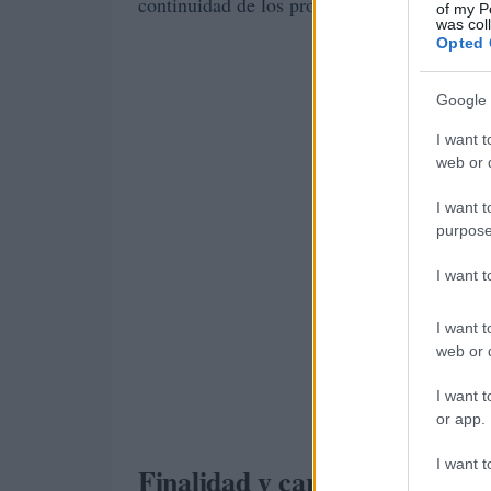
continuidad de los procesos educativos.
of my P
was col
Opted 
Google 
I want t
web or d
I want t
purpose
I want 
I want t
web or d
I want t
or app.
I want t
Finalidad y características de