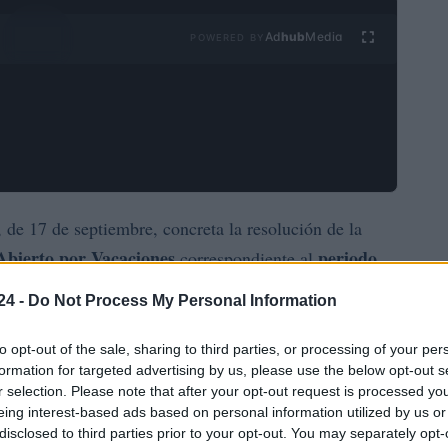
Ad
hub
Media
POWERED BY
, de 17 de septiembre, concreta la resolución de la
Abierto por Vacaciones
periodo
correspondiente al
exto administrativo establece quiénes son los
24 -
Do Not Process My Personal Information
llarse la actividad, manteniendo el foco en la atención
eciales
. La medida se enmarca en el curso 2019-2026
to opt-out of the sale, sharing to third parties, or processing of your per
formation for targeted advertising by us, please use the below opt-out s
poyos específicos fuera del calendario lectivo
r selection. Please note that after your opt-out request is processed y
eing interest-based ads based on personal information utilized by us or
disclosed to third parties prior to your opt-out. You may separately opt-