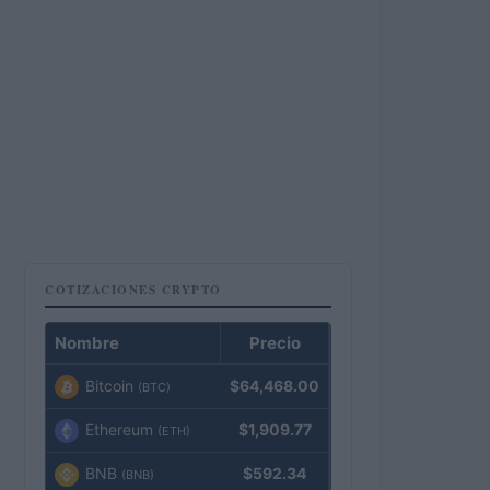
COTIZACIONES CRYPTO
Nombre
Precio
Bitcoin
$64,468.00
(BTC)
Ethereum
$1,909.77
(ETH)
BNB
$592.34
(BNB)