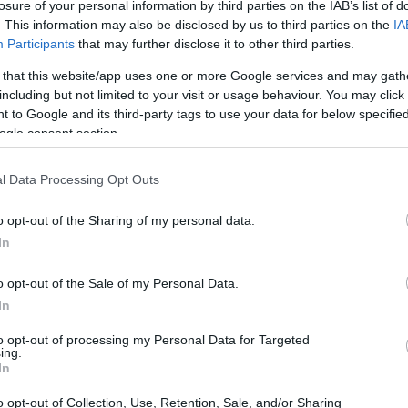
losure of your personal information by third parties on the IAB’s list of
rizar fondos, sino también definir el alcance de las
. This information may also be disclosed by us to third parties on the
IA
os centros receptores. La orden dota de claridad a
Participants
that may further disclose it to other third parties.
recursos públicos
de las intervenciones, combinando
con
 that this website/app uses one or more Google services and may gath
o. En este sentido, se recuerda la importancia de la
including but not limited to your visit or usage behaviour. You may click 
 to Google and its third-party tags to use your data for below specifi
cios sociales para maximizar el impacto en el
ogle consent section.
iales
.
l Data Processing Opt Outs
atarios
o opt-out of the Sharing of my personal data.
In
centros públicos de Educación Especial
os
y a los
Infantil y Primaria
que escolaricen alumnado con
o opt-out of the Sale of my Personal Data.
áctica, esto significa que la financiación está pensada
In
periodo vacacional de verano y septiembre
nte el
en
to opt-out of processing my Personal Data for Targeted
ing.
oyos adaptados. El texto administrativo señala que las
In
dades detectadas en el curso 2019-2026 y favorecer la
o opt-out of Collection, Use, Retention, Sale, and/or Sharing