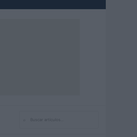
⌕
Buscar