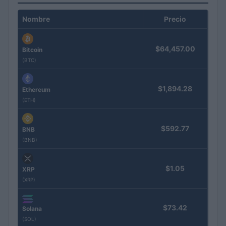
Nombre
Precio
$64,457.00
Bitcoin
(BTC)
$1,894.28
Ethereum
(ETH)
$592.77
BNB
(BNB)
$1.05
XRP
(XRP)
$73.42
Solana
(SOL)