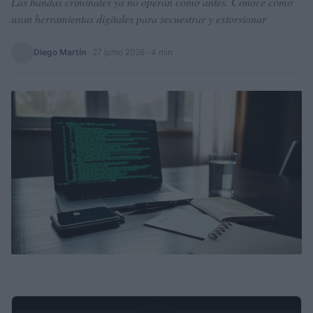
Las bandas criminales ya no operan como antes. Conoce cómo
usan herramientas digitales para secuestrar y extorsionar
Diego Martín
·
27 junio 2026
· 4 min