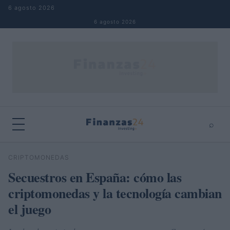
Saltar al contenido
6 agosto 2026
6 agosto 2026
⌕
×
⌕
CRIPTOMONEDAS
Buscar
Secuestros en España: cómo las
criptomonedas y la tecnología cambian
el juego