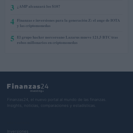
3
¿AMP alcanzará los $10?
4
Finanzas e inversiones para la generación Z: el auge de IOTA
y las criptomonedas
5
El grupo hacker norcoreano Lazarus mueve 121,5 BTC tras
robos millonarios en criptomonedas
Finanzas24, el nuevo portal al mundo de las finanzas.
Insights, noticias, comparaciones y estadísticas.
SECCIONES
Inversiones