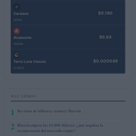
$0.190
Cardano
(ADA)
$6.64
Avalanche
(AVAX)
$0.000049
Terra Luna Classic
(LUNC)
MÁS LEÍDOS
1
Revisión de billetera Armory Bitcoin
2
Bitcoin supera los 63.000 dólares: ¿qué impulsa la
recuperación del mercado cripto?