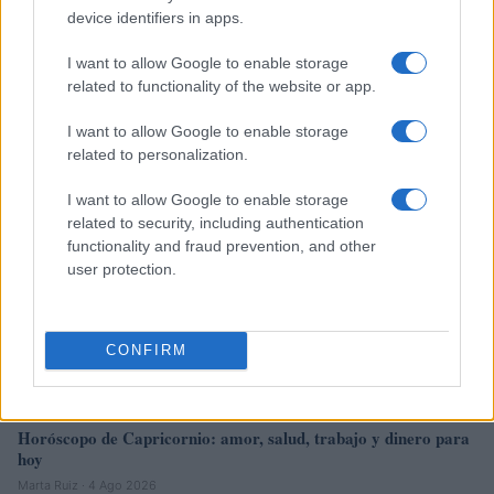
device identifiers in apps.
Robo masivo de criptomonedas: cómo hackers explotaron una
falla en ColdCard
I want to allow Google to enable storage
Diego Martín · 4 Ago 2026
related to functionality of the website or app.
I want to allow Google to enable storage
CRIPTOMONEDAS
related to personalization.
I want to allow Google to enable storage
related to security, including authentication
functionality and fraud prevention, and other
user protection.
CONFIRM
Horóscopo de Capricornio: amor, salud, trabajo y dinero para
hoy
Marta Ruiz · 4 Ago 2026