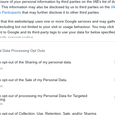
losure of your personal information by third parties on the IAB’s list of
. This information may also be disclosed by us to third parties on the
IA
utomoción y la fabricación
Participants
that may further disclose it to other third parties.
 that this website/app uses one or more Google services and may gath
, varias acciones automotrices y manufactureras
including but not limited to your visit or usage behaviour. You may click 
sminución del
0,1 por ciento
, mientras que
Nissan
 to Google and its third-party tags to use your data for below specifi
ogle consent section.
 4,3 por ciento.
l Data Processing Opt Outs
o opt-out of the Sharing of my personal data.
In
o opt-out of the Sale of my Personal Data.
In
to opt-out of processing my Personal Data for Targeted
ing.
In
o opt-out of Collection, Use, Retention, Sale, and/or Sharing