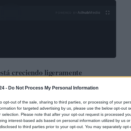
Ad
hub
Media
POWERED BY
está creciendo ligeramente
eñales contradictorias: el índice Nikkei subió un
24 -
Do Not Process My Personal Information
to opt-out of the sale, sharing to third parties, or processing of your per
formation for targeted advertising by us, please use the below opt-out s
uenciada por algunas acciones que tuvieron un buen
r selection. Please note that after your opt-out request is processed y
ó un aumento significativo del
6%
, y
SoftBank
, que
eing interest-based ads based on personal information utilized by us or
disclosed to third parties prior to your opt-out. You may separately opt-