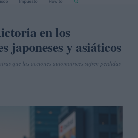
isco
Impuesto
How to
ctoria en los
s japoneses y asiáticos
tras que las acciones automotrices sufren pérdidas