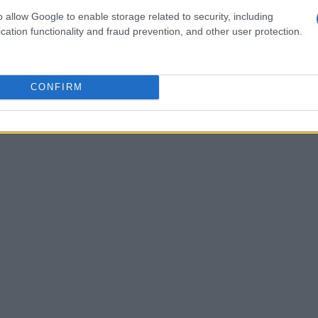
0,13%
, hasta los
3.456,67 puntos, y Shenzhen, un
o allow Google to enable storage related to security, including
cation functionality and fraud prevention, and other user protection.
CONFIRM