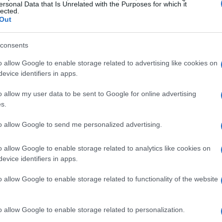
ersonal Data that Is Unrelated with the Purposes for which it
lected.
Out
consents
o allow Google to enable storage related to advertising like cookies on
eavy Industries
registró una disminución del
0,1
evice identifiers in apps.
on un 1,2 por ciento y un 4,4 por ciento,
o allow my user data to be sent to Google for online advertising
s.
to allow Google to send me personalized advertising.
 en movimiento
o allow Google to enable storage related to analytics like cookies on
dice
Hang Seng
de Hong Kong cayó un
1,71% hasta
evice identifiers in apps.
 después del anuncio del gobierno chino sobre un
o allow Google to enable storage related to functionality of the website
y
s bolsas de valores de
Shanghái
y
Shenzhen
o allow Google to enable storage related to personalization.