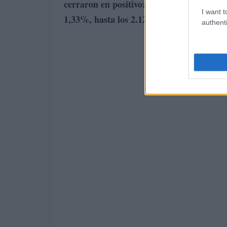
cerraron en positivo: Shanghái subió
un 
I want t
1,33%
, hasta los 2.122,61 puntos
.
authenti