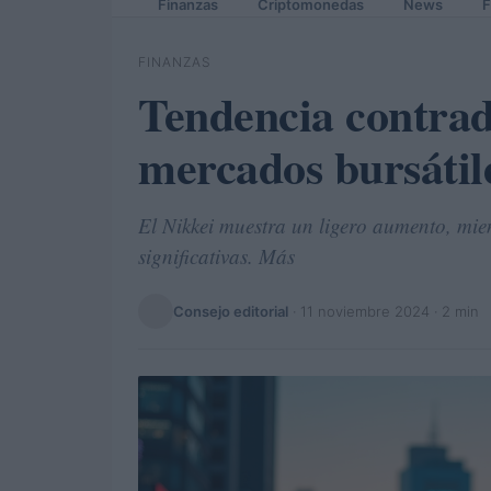
Finanzas
Criptomonedas
News
F
FINANZAS
Tendencia contradi
mercados bursátile
El Nikkei muestra un ligero aumento, mien
significativas. Más
Consejo editorial
·
11 noviembre 2024
· 2 min