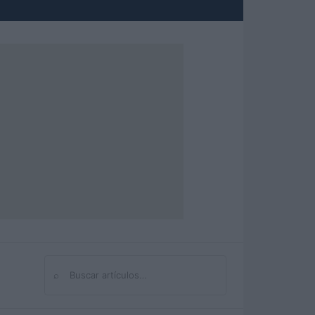
⌕
Buscar