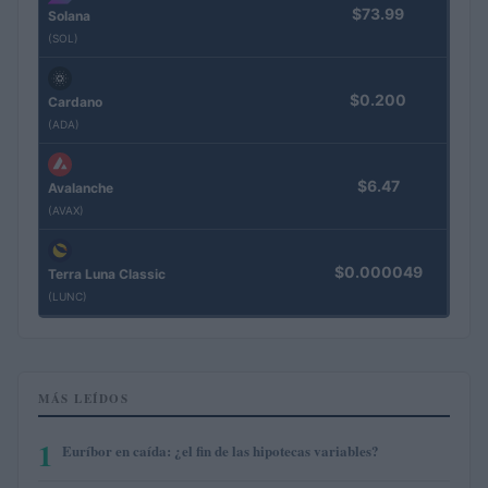
$73.99
Solana
(SOL)
$0.200
Cardano
(ADA)
$6.47
Avalanche
(AVAX)
$0.000049
Terra Luna Classic
(LUNC)
MÁS LEÍDOS
1
Euríbor en caída: ¿el fin de las hipotecas variables?