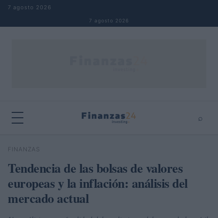
Saltar al contenido
7 agosto 2026
7 agosto 2026
⌕
×
⌕
FINANZAS
Buscar
Tendencia de las bolsas de valores
europeas y la inflación: análisis del
mercado actual