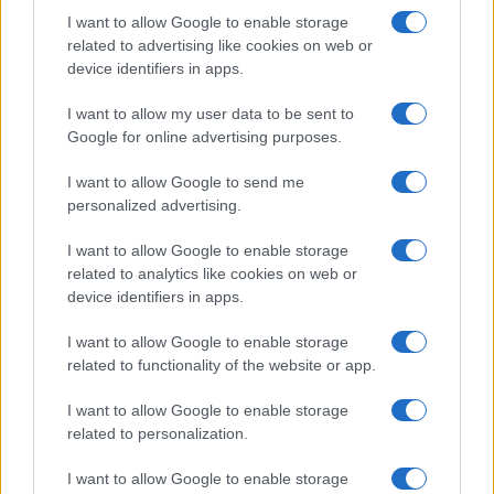
Cómo la inteligencia artificial transforma la gestión financiera
I want to allow Google to enable storage
personal
related to advertising like cookies on web or
Marta Ruiz · 7 Ago 2026
device identifiers in apps.
I want to allow my user data to be sent to
FINANZAS
Google for online advertising purposes.
I want to allow Google to send me
personalized advertising.
I want to allow Google to enable storage
related to analytics like cookies on web or
device identifiers in apps.
I want to allow Google to enable storage
related to functionality of the website or app.
I want to allow Google to enable storage
Cómo gestionar tus finanzas con el método 50/30/20 y más
related to personalization.
Marta Ruiz · 7 Ago 2026
I want to allow Google to enable storage