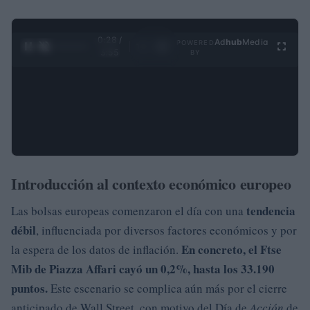
0:29 /
Ad
hub
Media
POWERED
1
/
4
3:55
BY
Introducción al contexto económico europeo
tendencia
Las bolsas europeas comenzaron el día con una
débil
, influenciada por diversos factores económicos y por
En concreto, el
Ftse
la espera de los datos de inflación.
Mib
de Piazza Affari cayó
un 0,2%, hasta los 33.190
puntos
.
Este escenario se complica aún más por el cierre
anticipado de Wall Street, con motivo del Día de
Acción
de