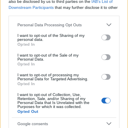
also be disclosed by us to third parties on the
IAB’s List of
Downstream Participants
that may further disclose it to other
third parties.
Please note that this website/app uses one or more Google
Personal Data Processing Opt Outs
Intervención conjunta de Japón y EE.UU. para frenar la caída
services and may gather and store information including but
del yen
not limited to your visit or usage behaviour. You may click to
I want to opt-out of the Sharing of my
personal data.
Marta Ruiz · 7 Ago 2026
grant or deny consent to Google and its third-party tags to
Opted In
use your data for below specified purposes in below Google
consent section.
FINANZAS
I want to opt-out of the Sale of my
Personal Data.
Opted In
I want to opt-out of processing my
Personal Data for Targeted Advertising.
Opted In
I want to opt-out of Collection, Use,
Retention, Sale, and/or Sharing of my
Personal Data that Is Unrelated with the
Purposes for which it was collected.
Opted Out
Google consents