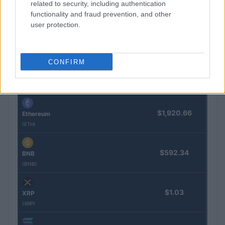
related to security, including authentication
functionality and fraud prevention, and other
COTIZACIONES CRYPTO
user protection.
Nombre
Precio
CONFIRM
$65,037.00
Bitcoin
(BTC)
$1,920.66
Ethereum
(ETH)
$592.34
BNB
(BNB)
$1.03
XRP
(XRP)