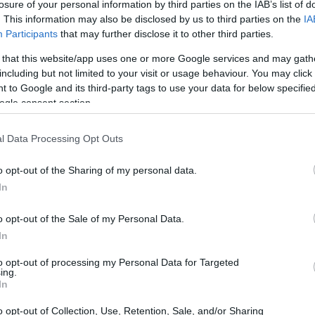
,5%.
losure of your personal information by third parties on the IAB’s list of
. This information may also be disclosed by us to third parties on the
IA
Participants
that may further disclose it to other third parties.
las pymes
fluenciados por los datos recientes sobre
,
 that this website/app uses one or more Google services and may gath
dad económica en la zona del euro, con una caída más
including but not limited to your visit or usage behaviour. You may click 
rioro también en los servicios. Las dificultades
 to Google and its third-party tags to use your data for below specifi
a
Francia
ogle consent section.
y
, han despertado la preocupación de los
l Data Processing Opt Outs
o opt-out of the Sharing of my personal data.
In
o opt-out of the Sale of my Personal Data.
In
to opt-out of processing my Personal Data for Targeted
ing.
In
o opt-out of Collection, Use, Retention, Sale, and/or Sharing