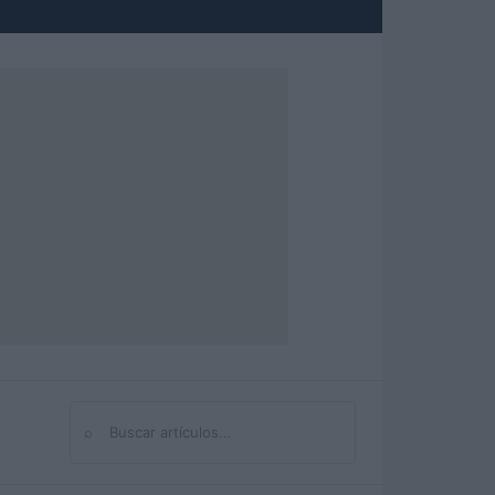
⌕
Buscar