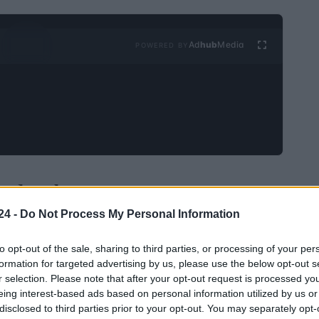
Ad
hub
Media
POWERED BY
as de valores europeas
24 -
Do Not Process My Personal Information
sitivo y el
Ftse Mib
cerró un
0,6% al alza,
to opt-out of the sale, sharing to third parties, or processing of your per
formation for targeted advertising by us, please use the below opt-out s
r selection. Please note that after your opt-out request is processed y
cinelli
ganó un 3,8%,
seguido de Diasorin con un
eing interest-based ads based on personal information utilized by us or
go, el sector bancario mostró signos de debilidad:
disclosed to third parties prior to your opt-out. You may separately opt-