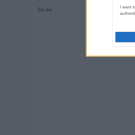
I want t
En los
authenti