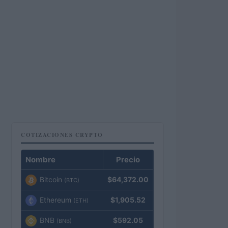
COTIZACIONES CRYPTO
Nombre
Precio
Bitcoin
$64,372.00
(BTC)
Ethereum
$1,905.52
(ETH)
BNB
$592.05
(BNB)