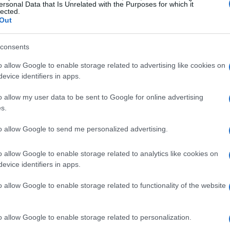
ersonal Data that Is Unrelated with the Purposes for which it
lected.
Out
consents
o allow Google to enable storage related to advertising like cookies on
evice identifiers in apps.
o allow my user data to be sent to Google for online advertising
s.
 y la inflación
to allow Google to send me personalized advertising.
reducción
 apuestas en los mercados sobre una posible
o allow Google to enable storage related to analytics like cookies on
uropeo
(BCE) en diciembre, con la hipótesis de una
evice identifiers in apps.
ario ha ayudado a frenar aún más el sector bancario,
o allow Google to enable storage related to functionality of the website
 de los salarios sigue respaldando los costos de los
rsistente
o allow Google to enable storage related to personalization.