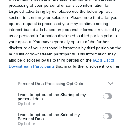
processing of your personal or sensitive information for
targeted advertising by us, please use the below opt-out
FINANZAS
section to confirm your selection. Please note that after your
opt-out request is processed you may continue seeing
interest-based ads based on personal information utilized by
us or personal information disclosed to third parties prior to
your opt-out. You may separately opt-out of the further
disclosure of your personal information by third parties on the
IAB’s list of downstream participants. This information may
also be disclosed by us to third parties on the
IAB’s List of
Downstream Participants
that may further disclose it to other
third parties.
Please note that this website/app uses one or more Google
Personal Data Processing Opt Outs
services and may gather and store information including but
Intervención conjunta de Japón y EE.UU. para frenar la caída
not limited to your visit or usage behaviour. You may click to
I want to opt-out of the Sharing of my
del yen
personal data.
grant or deny consent to Google and its third-party tags to
Opted In
Marta Ruiz · 7 Ago 2026
use your data for below specified purposes in below Google
consent section.
I want to opt-out of the Sale of my
Personal Data.
Opted In
COTIZACIONES CRYPTO