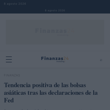
Saltar al contenido
8 agosto 2026
8 agosto 2026
⌕
×
⌕
FINANZAS
Buscar
Tendencia positiva de las bolsas
asiáticas tras las declaraciones de la
Fed