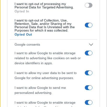
I want to opt-out of processing my
Personal Data for Targeted Advertising.
Nombre
Precio
Opted In
I want to opt-out of Collection, Use,
Retention, Sale, and/or Sharing of my
$65,042.00
Bitcoin
Personal Data that Is Unrelated with the
(BTC)
Purposes for which it was collected.
Opted Out
$1,921.68
Ethereum
Google consents
(ETH)
I want to allow Google to enable storage
related to advertising like cookies on web or
$605.05
BNB
device identifiers in apps.
(BNB)
I want to allow my user data to be sent to
Google for online advertising purposes.
$1.05
XRP
(XRP)
I want to allow Google to send me
personalized advertising.
$76.25
Solana
I want to allow Google to enable storage
(SOL)