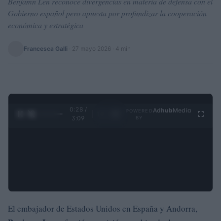
Benjamn Len reconoce divergencias en materia de defensa con el
Gobierno español pero apuesta por profundizar la cooperación
económica y estratégica
Francesca Galli
·
27 mayo 2026
· 4 min
0:28 /
Ad
hub
Media
POWERED
1
/
4
3:09
BY
El embajador de Estados Unidos en España y Andorra,