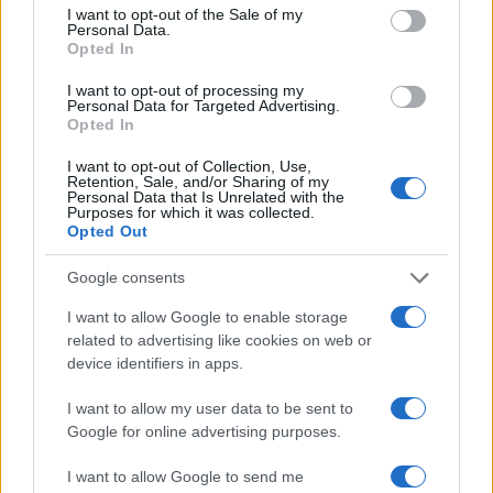
consent section.
I want to opt-out of the Sale of my
Personal Data.
Opted In
I want to opt-out of processing my
Personal Data for Targeted Advertising.
Opted In
I want to opt-out of Collection, Use,
Retention, Sale, and/or Sharing of my
Personal Data that Is Unrelated with the
Purposes for which it was collected.
Opted Out
El Brent cae un 8.3% y arrastra a las materias primas
Lucía Herrera · 7 Ago 2026
Google consents
NEWS
I want to allow Google to enable storage
related to advertising like cookies on web or
device identifiers in apps.
I want to allow my user data to be sent to
Google for online advertising purposes.
I want to allow Google to send me