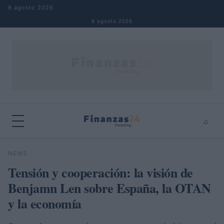
Saltar al contenido
8 agosto 2026
8 agosto 2026
⌕
×
⌕
NEWS
Buscar
Tensión y cooperación: la visión de
Benjamn Len sobre España, la OTAN
y la economía