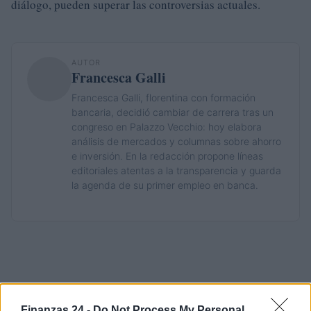
diálogo, pueden superar las controversias actuales.
AUTOR
Francesca Galli
Francesca Galli, florentina con formación
bancaria, decidió cambiar de carrera tras un
congreso en Palazzo Vecchio: hoy elabora
análisis de mercados y columnas sobre ahorro
e inversión. En la redacción propone líneas
editoriales atentas a la transparencia y guarda
la agenda de su primer empleo en banca.
Finanzas 24 -
Do Not Process My Personal