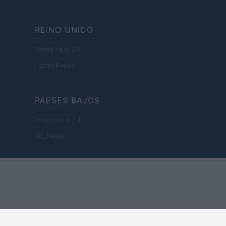
REINO UNIDO
News Hub UK
Lgbtq News
PAESES BAJOS
Investeren 24
NL Newz