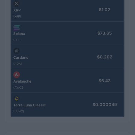
$1.02
XRP
(XRP)
$73.65
Solana
(SOL)
$0.202
Cardano
(ADA)
$6.43
Avalanche
(AVAX)
$0.000049
Terra Luna Classic
(LUNC)