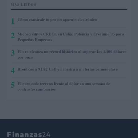
MÁS LEÍDOS
1
Cómo construir tu propio aparato electrónico
2
Microcréditos CRECE en Cuba: Potencia y Crecimiento para
Pequeñas Empresas
3
El oro alcanza un récord histórico al superar los 4.400 dólares
por onza
4
Brent cae a 91.82 USD y arrastra a materias primas clave
5
El euro cede terreno frente al dólar en una semana de
contrastes cambiarios