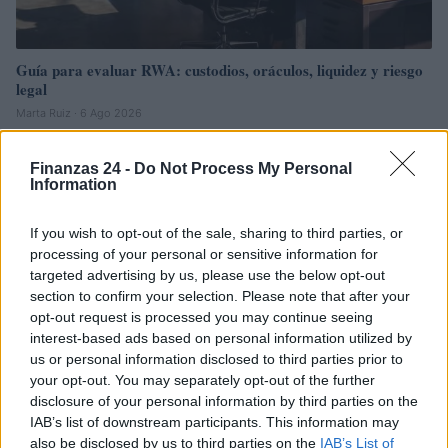
Guía para evaluar RWA: custodios, oráculos, liquidez y riesgo
legal
Marta Ruiz · 6 Ago 2026
INVERSIONES
Finanzas 24 -
Do Not Process My Personal
Information
If you wish to opt-out of the sale, sharing to third parties, or
processing of your personal or sensitive information for
targeted advertising by us, please use the below opt-out
section to confirm your selection. Please note that after your
opt-out request is processed you may continue seeing
interest-based ads based on personal information utilized by
us or personal information disclosed to third parties prior to
your opt-out. You may separately opt-out of the further
disclosure of your personal information by third parties on the
IAB’s list of downstream participants. This information may
Diferencias entre análisis técnico y fundamental: cuándo
also be disclosed by us to third parties on the
IAB’s List of