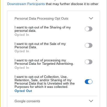
aplicar cada método
Downstream Participants
that may further disclose it to other
Marta Ruiz · 6 Ago 2026
third parties.
Please note that this website/app uses one or more Google
INVERSIONES
Personal Data Processing Opt Outs
services and may gather and store information including but
not limited to your visit or usage behaviour. You may click to
I want to opt-out of the Sharing of my
personal data.
grant or deny consent to Google and its third-party tags to
Opted In
use your data for below specified purposes in below Google
consent section.
I want to opt-out of the Sale of my
Personal Data.
Opted In
I want to opt-out of processing my
Personal Data for Targeted Advertising.
Opted In
I want to opt-out of Collection, Use,
Retention, Sale, and/or Sharing of my
Personal Data that Is Unrelated with the
Cómo aplicar un framework minimalista para gestionar
Purposes for which it was collected.
inversiones
Opted Out
Lucía Herrera · 5 Ago 2026
Google consents