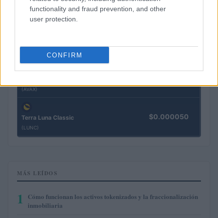
$76.27
Solana
functionality and fraud prevention, and other
(SOL)
user protection.
$0.197
Cardano
(ADA)
CONFIRM
$6.47
Avalanche
(AVAX)
$0.000050
Terra Luna Classic
(LUNC)
MÁS LEÍDOS
1
Cómo funcionan los activos tokenizados y la fraccionalización
inmobiliaria