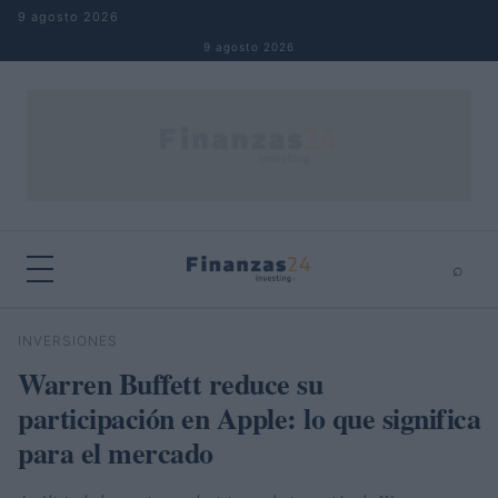
Saltar al contenido
9 agosto 2026
9 agosto 2026
⌕
×
⌕
INVERSIONES
Buscar
Warren Buffett reduce su
participación en Apple: lo que significa
para el mercado