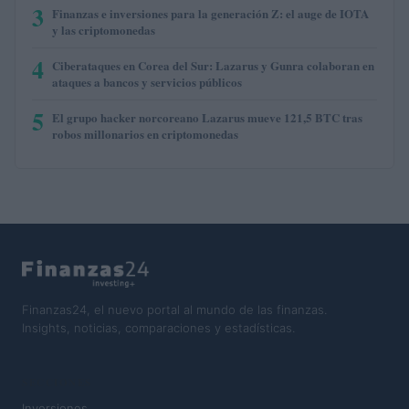
3
Finanzas e inversiones para la generación Z: el auge de IOTA
y las criptomonedas
4
Ciberataques en Corea del Sur: Lazarus y Gunra colaboran en
ataques a bancos y servicios públicos
5
El grupo hacker norcoreano Lazarus mueve 121,5 BTC tras
robos millonarios en criptomonedas
Finanzas24, el nuevo portal al mundo de las finanzas.
Insights, noticias, comparaciones y estadísticas.
SECCIONES
Inversiones