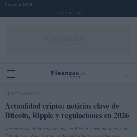
Saltar al contenido
7 agosto 2026
7 agosto 2026
⌕
×
⌕
CRIPTOMONEDAS
Buscar
Actualidad cripto: noticias clave de
Bitcoin, Ripple y regulaciones en 2026
Descubre las últimas tendencias en Bitcoin y criptomonedas en
España y América Latina, incluyendo alianzas estratégicas,