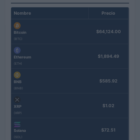
Nombre
Precio
$64,124.00
Bitcoin
(BTC)
$1,894.49
Ethereum
(ETH)
$585.92
BNB
(BNB)
$1.02
XRP
(XRP)
$72.51
Solana
(SOL)