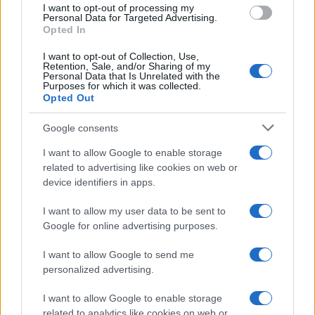
I want to opt-out of processing my
Personal Data for Targeted Advertising.
Edgar Gilberto Fabris Contreras capturado por fraude de 621
Opted In
mil dólares en inversiones digitales
Diego Martín · 7 Ago 2026
I want to opt-out of Collection, Use,
Retention, Sale, and/or Sharing of my
Personal Data that Is Unrelated with the
Purposes for which it was collected.
CRIPTOMONEDAS
Opted Out
Google consents
I want to allow Google to enable storage
related to advertising like cookies on web or
device identifiers in apps.
I want to allow my user data to be sent to
Google for online advertising purposes.
I want to allow Google to send me
personalized advertising.
Criptomonedas en 2026: análisis de su evolución y perspectivas
futuras
I want to allow Google to enable storage
Diego Martín · 7 Ago 2026
related to analytics like cookies on web or