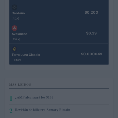
$0.200
Cardano
(ADA)
$6.39
Avalanche
(AVAX)
$0.000049
Terra Luna Classic
(LUNC)
MÁS LEÍDOS
1
¿AMP alcanzará los $10?
2
Revisión de billetera Armory Bitcoin