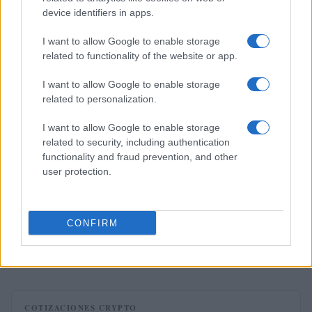
device identifiers in apps.
CRIPTOMONEDAS
I want to allow Google to enable storage
related to functionality of the website or app.
I want to allow Google to enable storage
related to personalization.
I want to allow Google to enable storage
related to security, including authentication
functionality and fraud prevention, and other
user protection.
Cadena perpetua para ex oficial de LAPD por robo cripto a
CONFIRM
adolescente
Diego Martín · 6 Ago 2026
COTIZACIONES CRYPTO