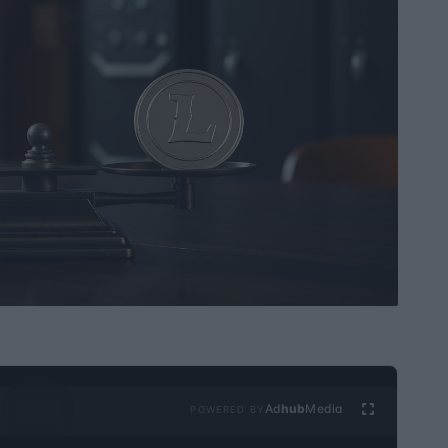
Ad
hub
Media
POWERED BY