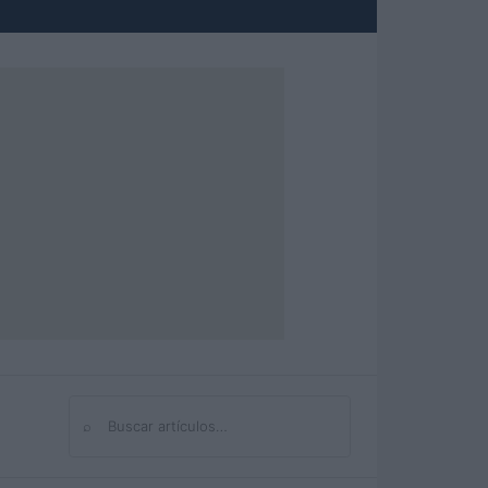
⌕
Buscar