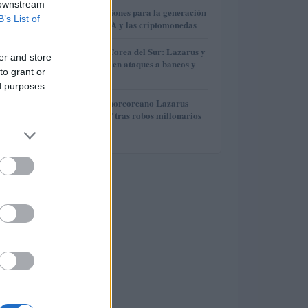
 downstream
3
Finanzas e inversiones para la generación
B’s List of
Z: el auge de IOTA y las criptomonedas
4
Ciberataques en Corea del Sur: Lazarus y
er and store
Gunra colaboran en ataques a bancos y
to grant or
servicios públicos
ed purposes
5
El grupo hacker norcoreano Lazarus
mueve 121,5 BTC tras robos millonarios
en criptomonedas