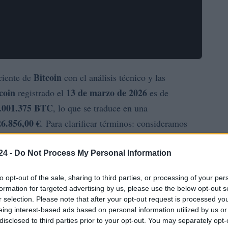
Bitcoin
ciente de
con el análisis técnico y las
coin
13 de marzo de 2026
registrado el
es de
.001.375 BTC
, lo que se traduce en una
26.856,00 €
. Para clarificar términos: consideramos
stro circulante por el precio unitario, una métrica útil
24 -
Do Not Process My Personal Information
to opt-out of the sale, sharing to third parties, or processing of your per
n que sirve de referencia para pagos rápidos y
formation for targeted advertising by us, please use the below opt-out s
16.03.2026
$55.93
trado el
es de
. Históricamente, su
r selection. Please note that after your opt-out request is processed y
76.31 millones LTC
u suministro en circulación es de
,
eing interest-based ads based on personal information utilized by us or
disclosed to third parties prior to your opt-out. You may separately opt-
 reducción periódica de recompensas, conocida como