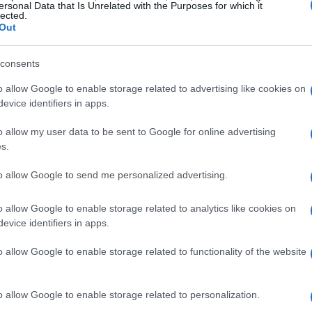
ersonal Data that Is Unrelated with the Purposes for which it
lected.
Out
consents
o allow Google to enable storage related to advertising like cookies on
evice identifiers in apps.
o allow my user data to be sent to Google for online advertising
s.
to allow Google to send me personalized advertising.
o allow Google to enable storage related to analytics like cookies on
evice identifiers in apps.
oin
o allow Google to enable storage related to functionality of the website
dría estar completando una estructura correctiva
nteo, tras la finalización de subondas anteriores, se
o allow Google to enable storage related to personalization.
tiva
(Y)
. En el tramo actual se identificaría un impulso