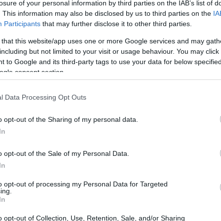
losure of your personal information by third parties on the IAB’s list of
sto de 2026 y sigue siendo un factor relevante para el
. This information may also be disclosed by us to third parties on the
IA
Participants
that may further disclose it to other third parties.
 that this website/app uses one or more Google services and may gath
including but not limited to your visit or usage behaviour. You may click 
 to Google and its third-party tags to use your data for below specifi
ogle consent section.
▲ 3,83 %
ovimiento alcista: subió un
, equivalente a
nada anterior. Asimismo, otro dato divulgado indica
l Data Processing Opt Outs
cia de la volatilidad típica del activo. Los traders
o opt-out of the Sharing of my personal data.
y la relación entre volumen y capitalización para
In
contexto, mantener un seguimiento en tiempo real del
o opt-out of the Sale of my Personal Data.
as de soporte o resistencia que validen entradas o
In
to opt-out of processing my Personal Data for Targeted
ing.
In
o opt-out of Collection, Use, Retention, Sale, and/or Sharing