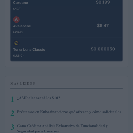
$0.199
Cardano
(ADA)
$6.47
Avalanche
(AVAX)
$0.000050
Terra Luna Classic
(LUNC)
MÁS LEÍDOS
1
¿AMP alcanzará los $10?
2
Préstamos en Kubo.financiero: qué ofrecen y cómo solicitarlos
3
Gana Crédito: Análisis Exhaustivo de Funcionalidad y
Seguridad para Usuarios