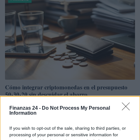
Cómo integrar criptomonedas en el presupuesto
50-30-20 sin descuidar el ahorro
La generación Z puede beneficiarse de adaptar el método 50-30-20 para
Finanzas 24 -
Do Not Process My Personal
incluir criptomonedas, asegurando un equilibrio entre inversiones, gastos
Information
y ahorro
Staff · 12 Jun 2026
If you wish to opt-out of the sale, sharing to third parties, or
processing of your personal or sensitive information for
CRIPTOMONEDAS