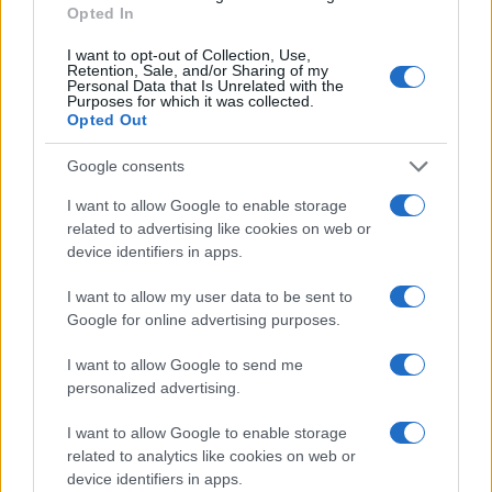
Opted In
I want to opt-out of Collection, Use,
Retention, Sale, and/or Sharing of my
Personal Data that Is Unrelated with the
Purposes for which it was collected.
Opted Out
Google consents
I want to allow Google to enable storage
related to advertising like cookies on web or
device identifiers in apps.
I want to allow my user data to be sent to
1
2
3
…
712
→
Google for online advertising purposes.
I want to allow Google to send me
personalized advertising.
I want to allow Google to enable storage
COTIZACIONES CRYPTO
related to analytics like cookies on web or
device identifiers in apps.