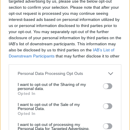
targeted advertising by us, please use the below opt-out
section to confirm your selection. Please note that after your
opt-out request is processed you may continue seeing
interest-based ads based on personal information utilized by
us or personal information disclosed to third parties prior to
your opt-out. You may separately opt-out of the further
disclosure of your personal information by third parties on the
IAB’s list of downstream participants. This information may
also be disclosed by us to third parties on the
IAB’s List of
Downstream Participants
that may further disclose it to other
third parties.
Please note that this website/app uses one or more Google
Personal Data Processing Opt Outs
services and may gather and store information including but
Descubre cómo Bit2Me protege tus inversiones en
not limited to your visit or usage behaviour. You may click to
I want to opt-out of the Sharing of my
criptoactivos
personal data.
grant or deny consent to Google and its third-party tags to
Opted In
Bit2Me, operando desde 2015, ofrece seguridad y cumplimiento
use your data for below specified purposes in below Google
normativo en el mundo de las criptomonedas, protegiendo tus inversiones
consent section.
I want to opt-out of the Sale of my
con cuentas especiales y…
Personal Data.
Opted In
Staff · 4 Jun 2026
I want to opt-out of processing my
Personal Data for Targeted Advertising.