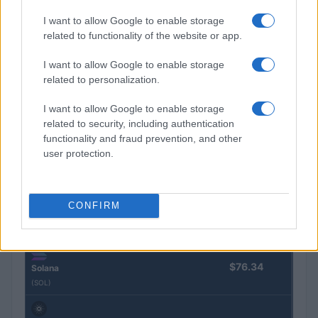
Nombre
Precio
I want to allow Google to enable storage
related to functionality of the website or app.
$64,798.00
Bitcoin
(BTC)
I want to allow Google to enable storage
related to personalization.
$1,916.40
Ethereum
I want to allow Google to enable storage
(ETH)
related to security, including authentication
functionality and fraud prevention, and other
user protection.
$602.04
BNB
(BNB)
CONFIRM
$1.04
XRP
(XRP)
$76.34
Solana
(SOL)