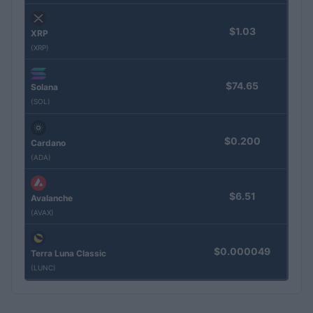
$1.03
XRP
(XRP)
$74.65
Solana
(SOL)
$0.200
Cardano
(ADA)
$6.51
Avalanche
(AVAX)
$0.000049
Terra Luna Classic
(LUNC)