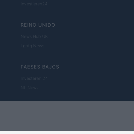
Investieren24
REINO UNIDO
News Hub UK
Lgbtq News
PAESES BAJOS
Investeren 24
NL Newz