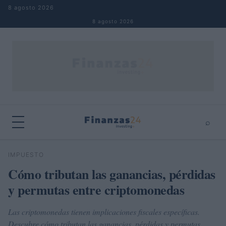
Saltar al contenido
8 agosto 2026
8 agosto 2026
⌕
×
⌕
IMPUESTO
Buscar
Cómo tributan las ganancias, pérdidas
y permutas entre criptomonedas
Las criptomonedas tienen implicaciones fiscales específicas.
Descubre cómo tributan las ganancias, pérdidas y permutas