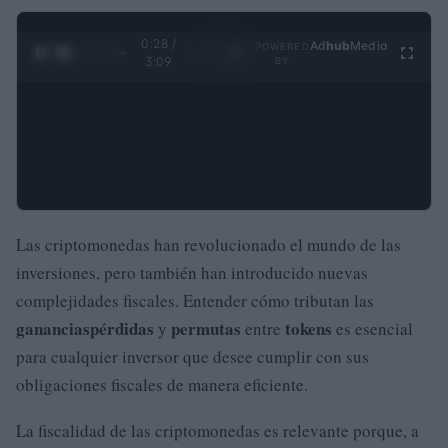
0:29 /
Ad
hub
Media
POWERED
1
/
4
3:09
BY
Las criptomonedas han revolucionado el mundo de las
inversiones, pero también han introducido nuevas
complejidades fiscales. Entender cómo tributan las
ganancias
pérdidas
permutas
tokens
y
entre
es esencial
para cualquier inversor que desee cumplir con sus
obligaciones fiscales de manera eficiente.
La fiscalidad de las criptomonedas es relevante porque, a