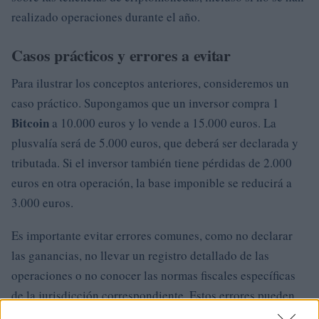
realizado operaciones durante el año.
Casos prácticos y errores a evitar
Para ilustrar los conceptos anteriores, consideremos un
caso práctico. Supongamos que un inversor compra 1
Bitcoin
a 10.000 euros y lo vende a 15.000 euros. La
plusvalía será de 5.000 euros, que deberá ser declarada y
tributada. Si el inversor también tiene pérdidas de 2.000
euros en otra operación, la base imponible se reducirá a
3.000 euros.
Es importante evitar errores comunes, como no declarar
las ganancias, no llevar un registro detallado de las
operaciones o no conocer las normas fiscales específicas
de la jurisdicción correspondiente. Estos errores pueden
resultar en multas y sanciones, por lo que es crucial estar