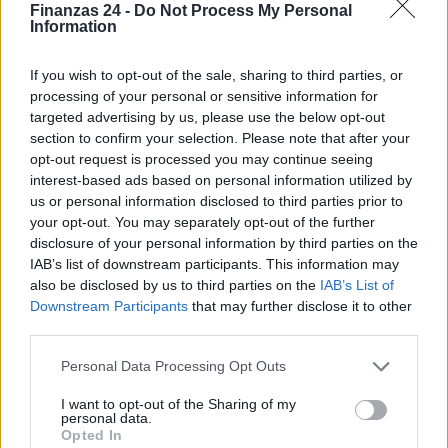
Finanzas 24 -
Do Not Process My Personal
informado y preparado.
Information
Llevar un registro detallado de las operaciones, conocer
If you wish to opt-out of the sale, sharing to third parties, or
las normas fiscales específicas y evitar errores comunes
processing of your personal or sensitive information for
targeted advertising by us, please use the below opt-out
son pasos clave para cumplir con las obligaciones fiscales
section to confirm your selection. Please note that after your
de manera eficiente.
opt-out request is processed you may continue seeing
interest-based ads based on personal information utilized by
us or personal information disclosed to third parties prior to
your opt-out. You may separately opt-out of the further
AUTOR
disclosure of your personal information by third parties on the
Staff
IAB’s list of downstream participants. This information may
also be disclosed by us to third parties on the
IAB’s List of
Downstream Participants
that may further disclose it to other
third parties.
Please note that this website/app uses one or more Google
Personal Data Processing Opt Outs
services and may gather and store information including but
not limited to your visit or usage behaviour. You may click to
I want to opt-out of the Sharing of my
personal data.
grant or deny consent to Google and its third-party tags to
Opted In
use your data for below specified purposes in below Google