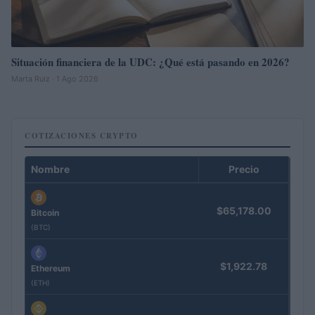
Situación financiera de la UDC: ¿Qué está pasando en 2026?
Marta Ruiz · 1 Ago 2026
COTIZACIONES CRYPTO
Nombre
Precio
$65,178.00
Bitcoin
(BTC)
$1,922.78
Ethereum
(ETH)