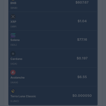
$607.67
BNB
(BNB)
$1.04
XRP
(XRP)
$77.16
Solana
(SOL)
$0.197
Cardano
(ADA)
$6.55
Avalanche
(AVAX)
$0.000050
Terra Luna Classic
(LUNC)