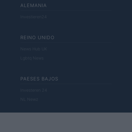
ALEMANIA
Investieren24
REINO UNIDO
News Hub UK
Lgbtq News
PAESES BAJOS
Investeren 24
NL Newz