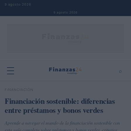
Saltar al contenido
9 agosto 2026
9 agosto 2026
⌕
×
⌕
FINANCIACIÓN
Buscar
Financiación sostenible: diferencias
entre préstamos y bonos verdes
Aprende a navegar el mundo de la financiación sostenible con
esta guía completa sobre préstamos y bonos verdes, criterios