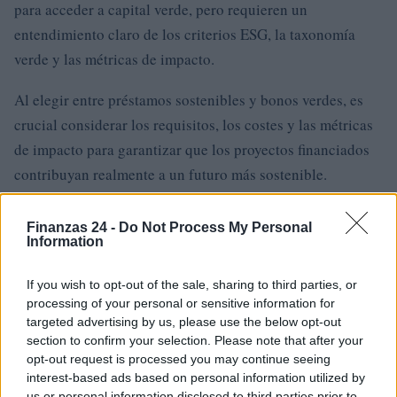
para acceder a capital verde, pero requieren un
entendimiento claro de los criterios ESG, la taxonomía
verde y las métricas de impacto.
Al elegir entre préstamos sostenibles y bonos verdes, es
crucial considerar los requisitos, los costes y las métricas
de impacto para garantizar que los proyectos financiados
contribuyan realmente a un futuro más sostenible.
Finanzas 24 -
Do Not Process My Personal
Information
AUTOR
Staff
If you wish to opt-out of the sale, sharing to third parties, or
processing of your personal or sensitive information for
targeted advertising by us, please use the below opt-out
section to confirm your selection. Please note that after your
opt-out request is processed you may continue seeing
interest-based ads based on personal information utilized by
us or personal information disclosed to third parties prior to