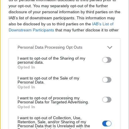
your opt-out. You may separately opt-out of the further
disclosure of your personal information by third parties on the
IAB’s list of downstream participants. This information may
also be disclosed by us to third parties on the
IAB’s List of
Downstream Participants
that may further disclose it to other
third parties.
Please note that this website/app uses one or more Google
Personal Data Processing Opt Outs
services and may gather and store information including but
not limited to your visit or usage behaviour. You may click to
I want to opt-out of the Sharing of my
personal data.
grant or deny consent to Google and its third-party tags to
Opted In
use your data for below specified purposes in below Google
consent section.
I want to opt-out of the Sale of my
Personal Data.
Opted In
I want to opt-out of processing my
Personal Data for Targeted Advertising.
Sigue leyendo
Opted In
I want to opt-out of Collection, Use,
Retention, Sale, and/or Sharing of my
FINANCIACIÓN
Personal Data that Is Unrelated with the