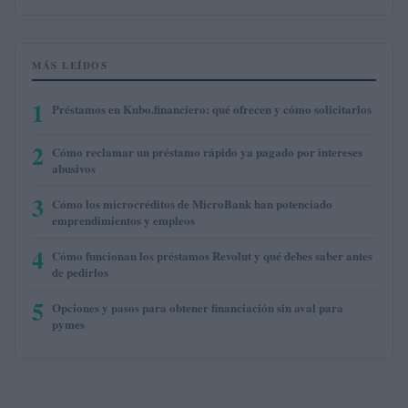
MÁS LEÍDOS
1
Préstamos en Kubo.financiero: qué ofrecen y cómo solicitarlos
2
Cómo reclamar un préstamo rápido ya pagado por intereses
abusivos
3
Cómo los microcréditos de MicroBank han potenciado
emprendimientos y empleos
4
Cómo funcionan los préstamos Revolut y qué debes saber antes
de pedirlos
5
Opciones y pasos para obtener financiación sin aval para
pymes