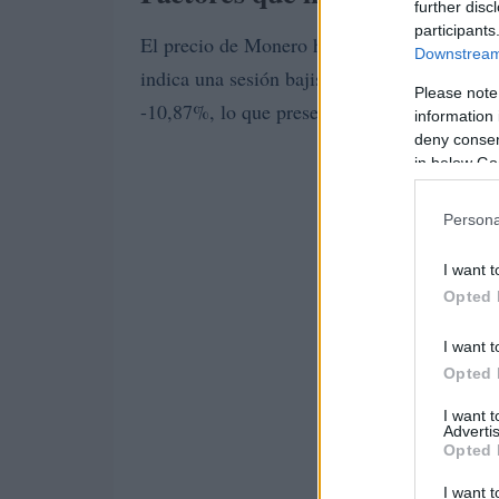
further disc
participants
El precio de Monero ha cotizado por debajo
Downstream 
indica una sesión bajista. El retorno en 7 dí
Please note
-10,87%, lo que presenta una señal contradic
information 
deny consent
in below Go
Persona
I want t
Opted 
I want t
Opted 
I want 
Advertis
Opted 
I want t