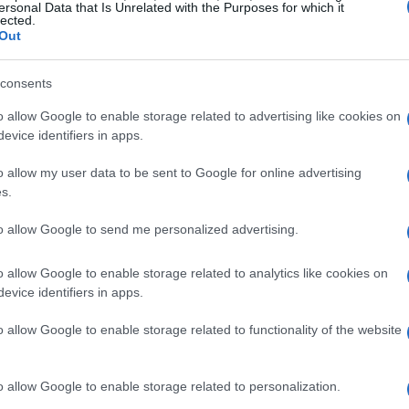
ersonal Data that Is Unrelated with the Purposes for which it
lected.
Out
 sobre las criptomonedas privadas, lo que está
consents
umen/capitalización de hoy es del 1,30%, en
o allow Google to enable storage related to advertising like cookies on
 que indica una
liquidez menguante
.
evice identifiers in apps.
o allow my user data to be sent to Google for online advertising
o
s.
ios sobre las monedas de privacidad ha llevado a uno o
to allow Google to send me personalized advertising.
ara este activo, restringiendo la liquidez disponible.
o allow Google to enable storage related to analytics like cookies on
ue hoy alcanza apenas $82,39 millones, un 40,67% por
evice identifiers in apps.
ca cualquier presión vendedora.
o allow Google to enable storage related to functionality of the website
rpetuos de XMR se contrajo un 7,3% en los últimos dos
ancadas, tanto largas como cortas. Las tasas de
o allow Google to enable storage related to personalization.
005%), lo que refleja una baja convicción direccional.