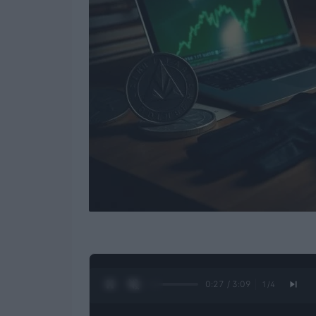
0:28 / 3:09
1
/
4