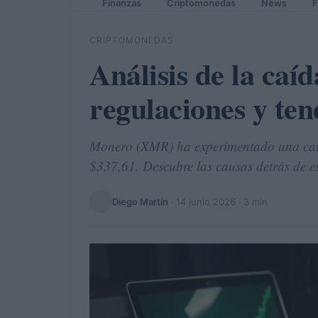
Finanzas
Criptomonedas
News
F
CRIPTOMONEDAS
Análisis de la caí
regulaciones y te
Monero (XMR) ha experimentado una caíd
$337,61. Descubre las causas detrás de es
Diego Martín
·
14 junio 2026
· 3 min