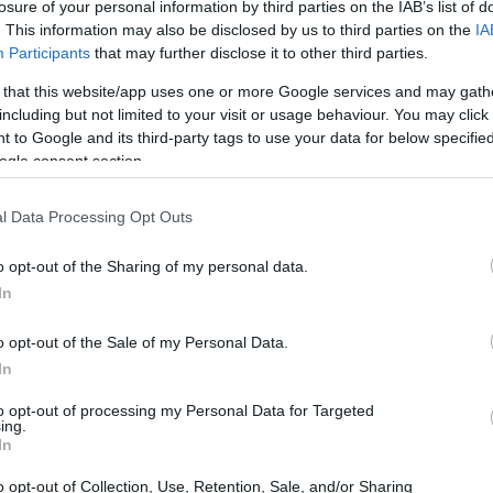
losure of your personal information by third parties on the IAB’s list of
. This information may also be disclosed by us to third parties on the
IA
SMA-90 ($360)
SMA-200 ($391)
 de la
y la
lo que
Participants
that may further disclose it to other third parties.
as es del +10,38%, pero el retorno en 30 días es del
 that this website/app uses one or more Google services and may gath
toria para los inversores.
including but not limited to your visit or usage behaviour. You may click 
 to Google and its third-party tags to use your data for below specifi
ogle consent section.
l Data Processing Opt Outs
o opt-out of the Sharing of my personal data.
In
o opt-out of the Sale of my Personal Data.
In
to opt-out of processing my Personal Data for Targeted
ing.
In
o opt-out of Collection, Use, Retention, Sale, and/or Sharing