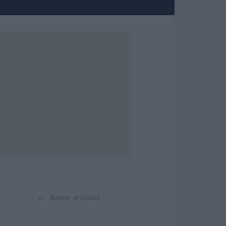
⌕
Buscar