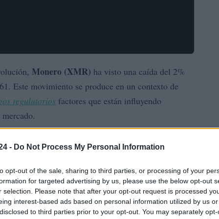
Monero (XMR)
volución,
ha visto una caída del 2%
,61. Este movimiento se produce en un contexto de
gos regulatorios
factores que están influyendo
l mercado.
nal del 10%, la debilidad de los
promedios móviles
24 -
Do Not Process My Personal Information
versores deben proceder con precaución. La pregunta
 simple pausa o el inicio de una
corrección más
to opt-out of the sale, sharing to third parties, or processing of your per
formation for targeted advertising by us, please use the below opt-out s
s de privacidad
.
r selection. Please note that after your opt-out request is processed y
eing interest-based ads based on personal information utilized by us or
caída de Monero
disclosed to third parties prior to your opt-out. You may separately opt-