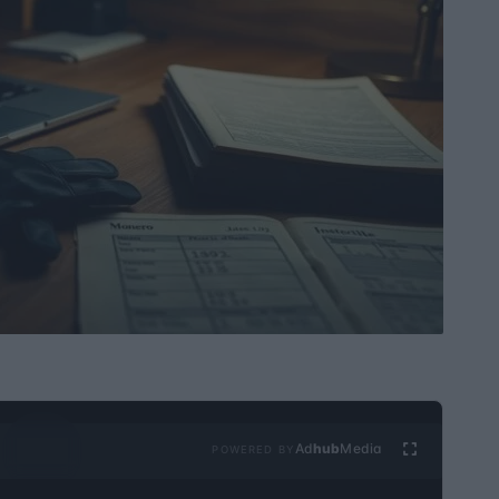
Ad
hub
Media
POWERED BY