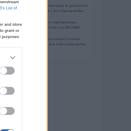
 downstream
3
Finanzas e inversiones para la generación
B’s List of
Z: el auge de IOTA y las criptomonedas
4
Guía esencial sobre criptomonedas,
er and store
precios y cómo invertir con DEGIRO
to grant or
ed purposes
5
El grupo hacker norcoreano Lazarus
mueve 121,5 BTC tras robos millonarios
en criptomonedas