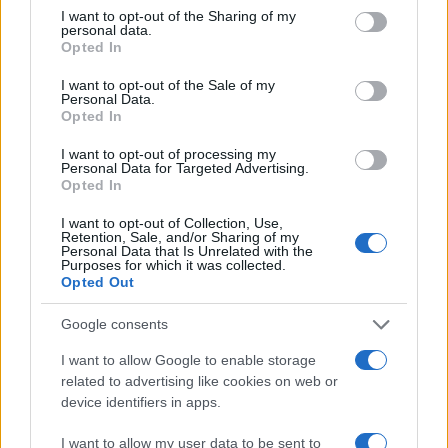
not limited to your visit or usage behaviour. You may click to
I want to opt-out of the Sharing of my
personal data.
grant or deny consent to Google and its third-party tags to
Opted In
use your data for below specified purposes in below Google
consent section.
I want to opt-out of the Sale of my
Personal Data.
Opted In
I want to opt-out of processing my
Personal Data for Targeted Advertising.
Opted In
I want to opt-out of Collection, Use,
Cómo la crisis de refino está afectando los precios de la
Retention, Sale, and/or Sharing of my
gasolina y el diésel
Personal Data that Is Unrelated with the
Purposes for which it was collected.
Lucía Herrera · 7 Ago 2026
Opted Out
FINANZAS
Google consents
I want to allow Google to enable storage
related to advertising like cookies on web or
device identifiers in apps.
I want to allow my user data to be sent to