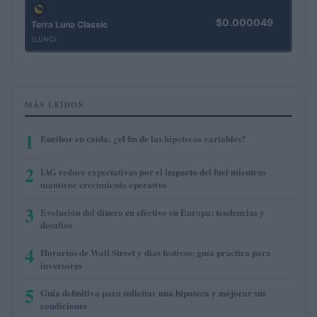
$0.000049
Terra Luna Classic
(LUNC)
MÁS LEÍDOS
1
Euríbor en caída: ¿el fin de las hipotecas variables?
2
IAG reduce expectativas por el impacto del fuel mientras
mantiene crecimiento operativo
3
Evolución del dinero en efectivo en Europa: tendencias y
desafíos
4
Horarios de Wall Street y días festivos: guía práctica para
inversores
5
Guía definitiva para solicitar una hipoteca y mejorar sus
condiciones