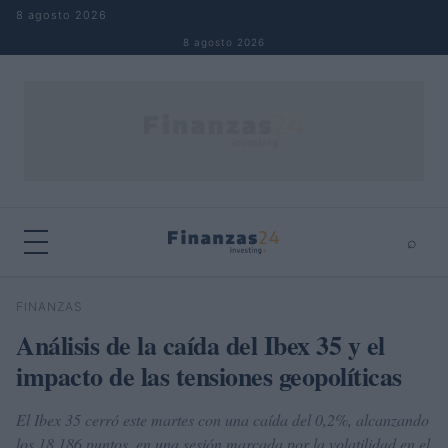
Saltar al contenido
8 agosto 2026
8 agosto 2026
⌕
×
⌕
FINANZAS
Buscar
Análisis de la caída del Ibex 35 y el
impacto de las tensiones geopolíticas
El Ibex 35 cerró este martes con una caída del 0,2%, alcanzando
los 18.186 puntos, en una sesión marcada por la volatilidad en el