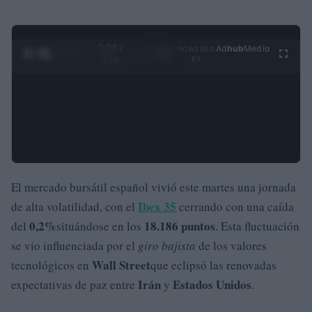
0:29 /
Ad
hub
Media
POWERED
1
/
4
3:19
BY
El mercado bursátil español vivió este martes una jornada
Ibex 35
de alta volatilidad, con el
cerrando con una caída
0,2%
18.186 puntos
del
situándose en los
. Esta fluctuación
se vio influenciada por el
giro bajista
de los valores
Wall Street
tecnológicos en
que eclipsó las renovadas
Irán
Estados Unidos
expectativas de paz entre
y
.