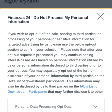
Sigue leyendo
FINANZAS
Finanzas 24 -
Do Not Process My Personal
Information
If you wish to opt-out of the sale, sharing to third parties, or
processing of your personal or sensitive information for
targeted advertising by us, please use the below opt-out
section to confirm your selection. Please note that after your
opt-out request is processed you may continue seeing
interest-based ads based on personal information utilized by
us or personal information disclosed to third parties prior to
your opt-out. You may separately opt-out of the further
disclosure of your personal information by third parties on the
IAB’s list of downstream participants. This information may
Identifica y elimina suscripciones, fees y compras impulsivas
also be disclosed by us to third parties on the
IAB’s List of
Marta Ruiz · 8 Ago 2026
Downstream Participants
that may further disclose it to other
third parties.
FINANZAS
Please note that this website/app uses one or more Google
Personal Data Processing Opt Outs
services and may gather and store information including but