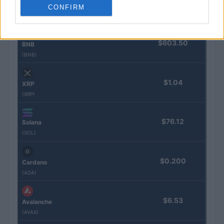
$1,919.13
Ethereum
CONFIRM
(ETH)
$603.50
BNB
(BNB)
$1.04
XRP
(XRP)
$76.12
Solana
(SOL)
$0.200
Cardano
(ADA)
$6.53
Avalanche
(AVAX)