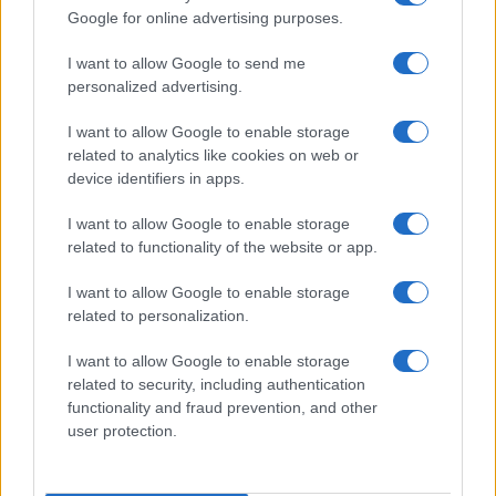
Google for online advertising purposes.
I want to allow Google to send me
personalized advertising.
I want to allow Google to enable storage
related to analytics like cookies on web or
Intervención conjunta de Japón y EE.UU. para frenar la caída
device identifiers in apps.
del yen
Marta Ruiz · 7 Ago 2026
I want to allow Google to enable storage
related to functionality of the website or app.
I want to allow Google to enable storage
COTIZACIONES CRYPTO
related to personalization.
Nombre
Precio
I want to allow Google to enable storage
related to security, including authentication
functionality and fraud prevention, and other
$65,003.00
Bitcoin
user protection.
(BTC)