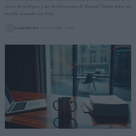
sector tecnológico y las declaraciones de Donald Trump sobre un
posible acuerdo con Irán.
Lucía Herrera
·
9 junio 2026
· 3 min