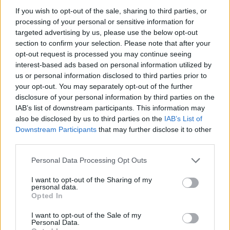
If you wish to opt-out of the sale, sharing to third parties, or
La Reserva Federal aprueba la adquisición de Webster Bank
processing of your personal or sensitive information for
por parte de Banco Santander
targeted advertising by us, please use the below opt-out
Marta Ruiz · 5 Ago 2026
section to confirm your selection. Please note that after your
opt-out request is processed you may continue seeing
FINANZAS
interest-based ads based on personal information utilized by
us or personal information disclosed to third parties prior to
your opt-out. You may separately opt-out of the further
disclosure of your personal information by third parties on the
IAB’s list of downstream participants. This information may
also be disclosed by us to third parties on the
IAB’s List of
Downstream Participants
that may further disclose it to other
third parties.
Please note that this website/app uses one or more Google
Personal Data Processing Opt Outs
services and may gather and store information including but
not limited to your visit or usage behaviour. You may click to
I want to opt-out of the Sharing of my
personal data.
grant or deny consent to Google and its third-party tags to
Opted In
use your data for below specified purposes in below Google
Guía completa sobre tarjetas cripto: fees, cashback y seguridad
consent section.
I want to opt-out of the Sale of my
Diego Martín · 5 Ago 2026
Personal Data.