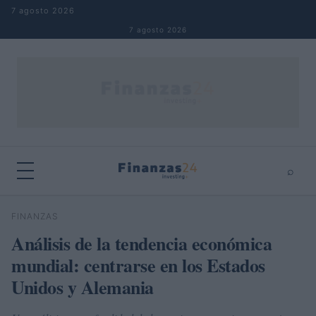
Saltar al contenido
7 agosto 2026
7 agosto 2026
⌕
×
⌕
FINANZAS
Buscar
Análisis de la tendencia económica
mundial: centrarse en los Estados
Unidos y Alemania