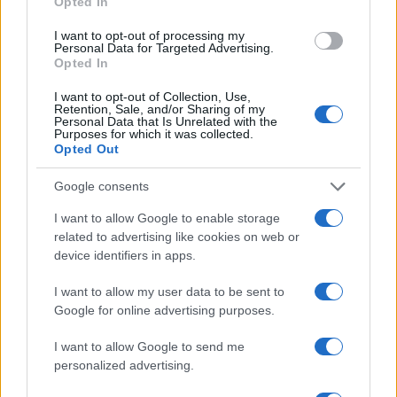
Opted In
I want to opt-out of processing my
COTIZACIONES CRYPTO
Personal Data for Targeted Advertising.
Opted In
Nombre
Precio
I want to opt-out of Collection, Use,
Retention, Sale, and/or Sharing of my
Personal Data that Is Unrelated with the
Purposes for which it was collected.
$64,245.00
Bitcoin
Opted Out
(BTC)
Google consents
$1,897.45
Ethereum
I want to allow Google to enable storage
(ETH)
related to advertising like cookies on web or
device identifiers in apps.
$588.31
BNB
I want to allow my user data to be sent to
(BNB)
Google for online advertising purposes.
I want to allow Google to send me
$1.02
XRP
personalized advertising.
(XRP)