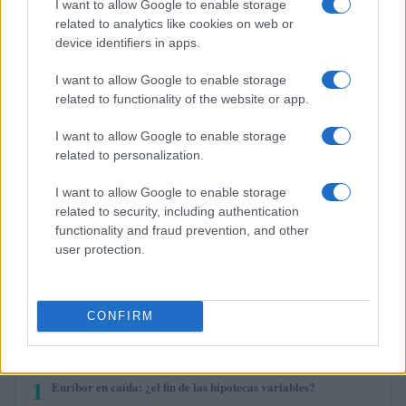
I want to allow Google to enable storage
$72.68
related to analytics like cookies on web or
Solana
device identifiers in apps.
(SOL)
I want to allow Google to enable storage
$0.199
Cardano
related to functionality of the website or app.
(ADA)
I want to allow Google to enable storage
related to personalization.
$6.39
Avalanche
(AVAX)
I want to allow Google to enable storage
related to security, including authentication
functionality and fraud prevention, and other
$0.000049
Terra Luna Classic
user protection.
(LUNC)
CONFIRM
MÁS LEÍDOS
1
Euríbor en caída: ¿el fin de las hipotecas variables?