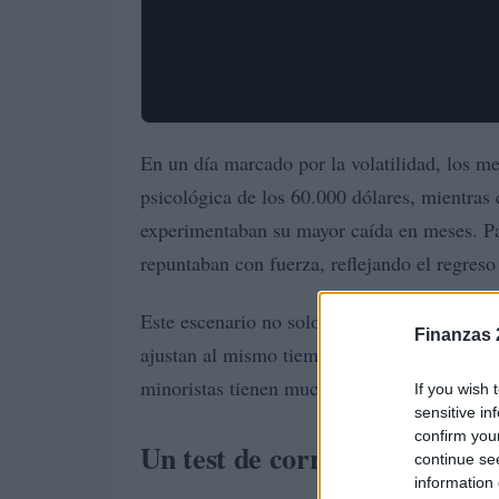
En un día marcado por la volatilidad, los m
psicológica de los 60.000 dólares, mientras 
experimentaban su mayor caída en meses. Pa
repuntaban con fuerza, reflejando el regreso
Este escenario no solo es tenso, sino tambi
Finanzas 
ajustan al mismo tiempo, el mercado muestra 
minoristas tienen mucho que demostrar.
If you wish 
sensitive in
confirm you
Un test de correlaciones en l
continue se
information 