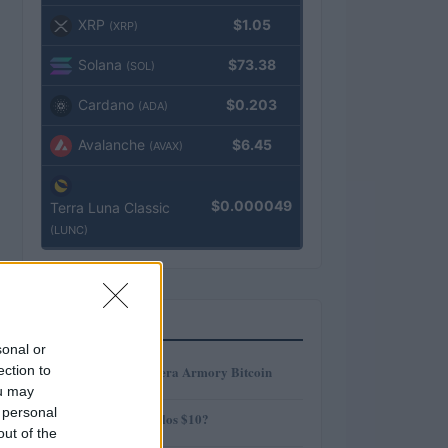
XRP
$1.05
(XRP)
Solana
$73.38
(SOL)
Cardano
$0.203
(ADA)
Avalanche
$6.45
(AVAX)
$0.000049
Terra Luna Classic
(LUNC)
MÁS LEÍDOS
sonal or
1
ection to
Revisión de billetera Armory Bitcoin
ou may
 personal
2
¿AMP alcanzará los $10?
out of the