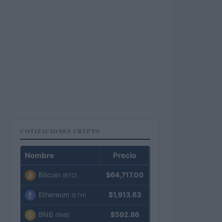
COTIZACIONES CRYPTO
Nombre
Precio
Bitcoin
$64,717.00
(BTC)
Ethereum
$1,913.63
(ETH)
BNB
$592.86
(BNB)