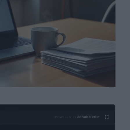
Ad
hub
Media
POWERED BY