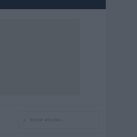
⌕
Buscar