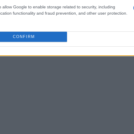
 ha aprendido a gestionar liquidez tras años de subidas
o allow Google to enable storage related to security, including
ede leerse en positivo: el mercado está comprobando
cation functionality and fraud prevention, and other user protection.
ál era puramente oportunista. Y esa prueba, aunque
CONFIRM