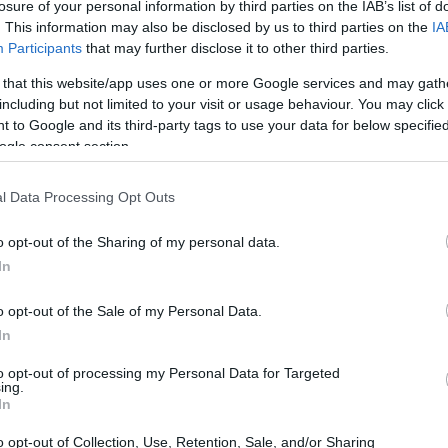
losure of your personal information by third parties on the IAB’s list of
test de correlaciones. Tecnología, cripto y renta fija se
. This information may also be disclosed by us to third parties on the
IA
ra, prudencia dentro. En un mercado acostumbrado a
Participants
that may further disclose it to other third parties.
 oportunidad inmediata, ver caer a la vez a la IA, a
 that this website/app uses one or more Google services and may gath
bonos es una señal de normalización.
including but not limited to your visit or usage behaviour. You may click 
 to Google and its third-party tags to use your data for below specifi
ogle consent section.
l Data Processing Opt Outs
o opt-out of the Sharing of my personal data.
In
o opt-out of the Sale of my Personal Data.
In
to opt-out of processing my Personal Data for Targeted
ing.
In
o opt-out of Collection, Use, Retention, Sale, and/or Sharing