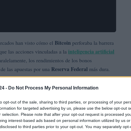
Bitcoin
ercados han visto cómo el
perforaba la barrera
inteligencia artificial
que las acciones vinculadas a la
ralelamente, los rendimientos de los bonos
Reserva Federal
 de las apuestas por una
más dura.
én revelador. Cuando varias operaciones de consenso se
24 -
Do Not Process My Personal Information
su estructura real, y en esta ocasión, los inversores
to opt-out of the sale, sharing to third parties, or processing of your per
formation for targeted advertising by us, please use the below opt-out s
r selection. Please note that after your opt-out request is processed y
os mercados
eing interest-based ads based on personal information utilized by us or
disclosed to third parties prior to your opt-out. You may separately opt-