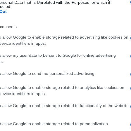
ersonal Data that Is Unrelated with the Purposes for which it
lected.
Out
spués de meses de posicionamiento muy cargado. En los
consents
to impulsado por IA había concentrado flujos, mientras
o allow Google to enable storage related to advertising like cookies on
ito por beta. Cuando el coste del dinero vuelve al
evice identifiers in apps.
 al descuento de beneficios futuros sufren primero. La
o allow my user data to be sent to Google for online advertising
 disciplina y menos fe ciega.
s.
to allow Google to send me personalized advertising.
 soporte estructural
o allow Google to enable storage related to analytics like cookies on
factor casi infalible: una base de inversores
evice identifiers in apps.
 rapidez. Sin embargo, cuando varias apuestas se
o allow Google to enable storage related to functionality of the website
: ¿comprarán igual si el riesgo se apila?
o allow Google to enable storage related to personalization.
26 ya no es el de 2026. Está más diversificado,