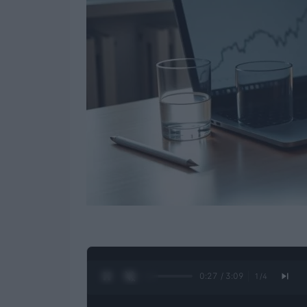
0:28 / 3:09
1
/
4