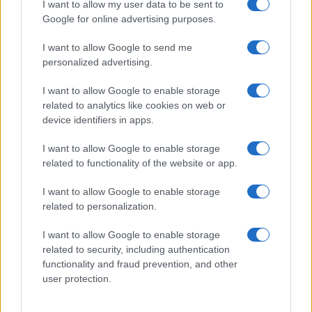
I want to allow my user data to be sent to
Google for online advertising purposes.
I want to allow Google to send me
personalized advertising.
I want to allow Google to enable storage
related to analytics like cookies on web or
device identifiers in apps.
Edgar Gilberto Fabris Contreras capturado por fraude de 621
mil dólares en inversiones digitales
I want to allow Google to enable storage
Diego Martín · 7 Ago 2026
related to functionality of the website or app.
I want to allow Google to enable storage
related to personalization.
COTIZACIONES CRYPTO
I want to allow Google to enable storage
Nombre
Precio
related to security, including authentication
functionality and fraud prevention, and other
user protection.
$64,942.00
Bitcoin
(BTC)