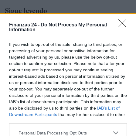
Sigue leyendo
Finanzas 24 -
Do Not Process My Personal
CRIPTOMONEDAS
Information
If you wish to opt-out of the sale, sharing to third parties, or
processing of your personal or sensitive information for
targeted advertising by us, please use the below opt-out
section to confirm your selection. Please note that after your
opt-out request is processed you may continue seeing
interest-based ads based on personal information utilized by
us or personal information disclosed to third parties prior to
your opt-out. You may separately opt-out of the further
disclosure of your personal information by third parties on the
IAB’s list of downstream participants. This information may
also be disclosed by us to third parties on the
IAB’s List of
Hackers de Corea del Norte comprometen a OPPO y Coinbase
Downstream Participants
that may further disclose it to other
en una campaña global de robo de criptomonedas
third parties.
Diego Martín · 8 Ago 2026
Please note that this website/app uses one or more Google
Personal Data Processing Opt Outs