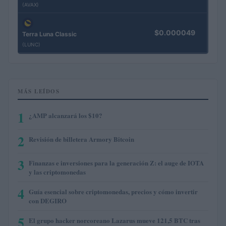
(AVAX)
$0.000049
Terra Luna Classic
(LUNC)
MÁS LEÍDOS
1
¿AMP alcanzará los $10?
2
Revisión de billetera Armory Bitcoin
3
Finanzas e inversiones para la generación Z: el auge de IOTA
y las criptomonedas
4
Guía esencial sobre criptomonedas, precios y cómo invertir
con DEGIRO
5
El grupo hacker norcoreano Lazarus mueve 121,5 BTC tras