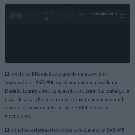
0:29 /
Ad
hub
Media
POWERED
1
/
4
3:09
BY
Bitcoin
El precio de
ha alcanzado un nuevo hito,
$65.000
superando los
tras el anuncio del presidente
Donald Trump
Irán
sobre un acuerdo con
. Sin embargo, a
pesar de este rally, los inversores mantienen una actitud
cautelosa, cuestionando la sostenibilidad de este
movimiento.
criptoactivo
$65.860
El principal
cotiza actualmente en