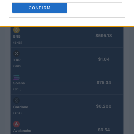
CONFIRM
$1,918.94
Ethereum
(ETH)
$595.18
BNB
(BNB)
$1.04
XRP
(XRP)
$75.34
Solana
(SOL)
$0.200
Cardano
(ADA)
$6.54
Avalanche