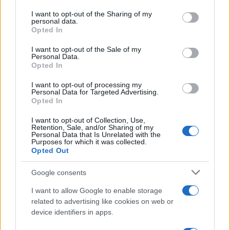
CRIPTOMONEDAS
services and may gather and store information including but
not limited to your visit or usage behaviour. You may click to
I want to opt-out of the Sharing of my
personal data.
grant or deny consent to Google and its third-party tags to
Opted In
use your data for below specified purposes in below Google
consent section.
I want to opt-out of the Sale of my
Personal Data.
Opted In
I want to opt-out of processing my
Personal Data for Targeted Advertising.
Opted In
I want to opt-out of Collection, Use,
Retention, Sale, and/or Sharing of my
Personal Data that Is Unrelated with the
Purposes for which it was collected.
Cómo Bitcoin y la IA están transformando la economía global
Opted Out
Diego Martín · 7 Ago 2026
Google consents
CRIPTOMONEDAS
I want to allow Google to enable storage
related to advertising like cookies on web or
device identifiers in apps.