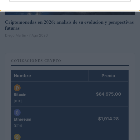
Criptomonedas en 2026: análisis de su evolución y perspectivas
futuras
Diego Martín · 7 Ago 2026
COTIZACIONES CRYPTO
Nombre
Precio
$64,975.00
Bitcoin
(BTC)
$1,914.28
Ethereum
(ETH)