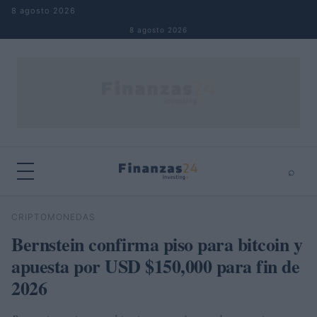
Saltar al contenido
8 agosto 2026
8 agosto 2026
⌕
×
⌕
CRIPTOMONEDAS
Buscar
Bernstein confirma piso para bitcoin y
apuesta por USD $150,000 para fin de
2026