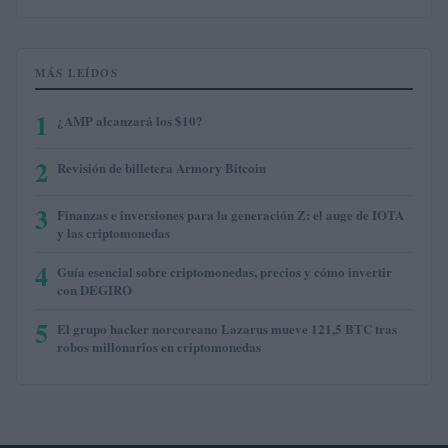
MÁS LEÍDOS
1
¿AMP alcanzará los $10?
2
Revisión de billetera Armory Bitcoin
3
Finanzas e inversiones para la generación Z: el auge de IOTA
y las criptomonedas
4
Guía esencial sobre criptomonedas, precios y cómo invertir
con DEGIRO
5
El grupo hacker norcoreano Lazarus mueve 121,5 BTC tras
robos millonarios en criptomonedas