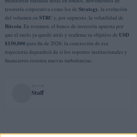
monitorear entradas netas en fondos, movimientos de
Strategy
tesorería corporativa como los de
, la evolución
STRC
del volumen en
y, por supuesto, la volatilidad de
Bitcoin
. En resumen, el banco de inversión apuesta por
USD
que el suelo ya quedó atrás y reafirma su objetivo de
$150,000
para fin de 2026; la concreción de esa
trayectoria dependerá de si los soportes institucionales y
financieros resisten nuevas turbulencias.
AUTOR
Staff