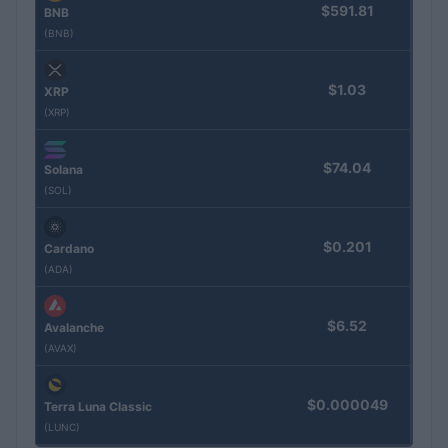
$591.81
BNB
(BNB)
$1.03
XRP
(XRP)
$74.04
Solana
(SOL)
$0.201
Cardano
(ADA)
$6.52
Avalanche
(AVAX)
$0.000049
Terra Luna Classic
(LUNC)