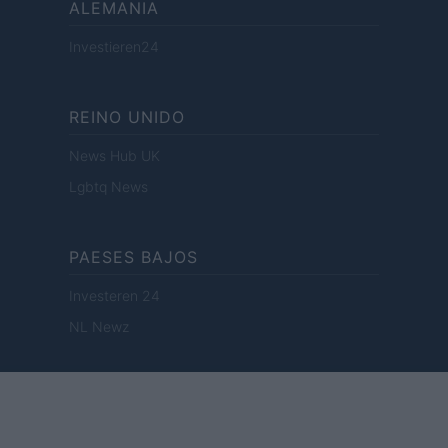
ALEMANIA
Investieren24
REINO UNIDO
News Hub UK
Lgbtq News
PAESES BAJOS
Investeren 24
NL Newz