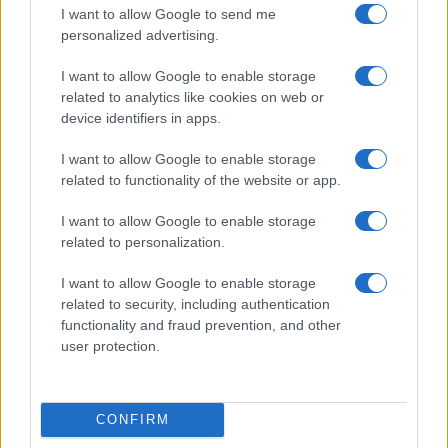
I want to allow Google to send me
personalized advertising.
I want to allow Google to enable storage
related to analytics like cookies on web or
device identifiers in apps.
Edgar Gilberto Fabris Contreras capturado por fraude de 621
I want to allow Google to enable storage
mil dólares en inversiones digitales
related to functionality of the website or app.
Diego Martín · 7 Ago 2026
I want to allow Google to enable storage
CRIPTOMONEDAS
related to personalization.
I want to allow Google to enable storage
related to security, including authentication
functionality and fraud prevention, and other
user protection.
CONFIRM