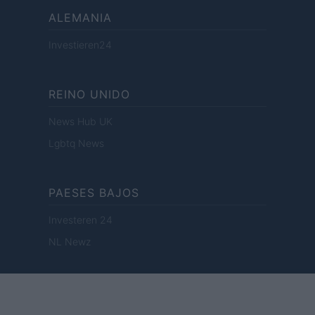
ALEMANIA
Investieren24
REINO UNIDO
News Hub UK
Lgbtq News
PAESES BAJOS
Investeren 24
NL Newz