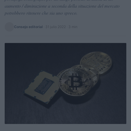
aumento / diminuzione a seconda della situazione del mercato
potrebbero ritenere che sia uno spreco.
Consejo editorial
·
31 julio 2022
· 3 min