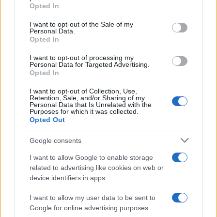
grant or deny consent to Google and its third-party tags to
Opted In
use your data for below specified purposes in below Google
consent section.
I want to opt-out of the Sale of my
Personal Data.
Opted In
I want to opt-out of processing my
Personal Data for Targeted Advertising.
Opted In
I want to opt-out of Collection, Use,
Retention, Sale, and/or Sharing of my
Personal Data that Is Unrelated with the
Purposes for which it was collected.
Guía para evaluar RWA: custodios, oráculos, liquidez y riesgo
Opted Out
legal
Marta Ruiz · 6 Ago 2026
Google consents
I want to allow Google to enable storage
INVERSIONES
related to advertising like cookies on web or
device identifiers in apps.
I want to allow my user data to be sent to
Google for online advertising purposes.