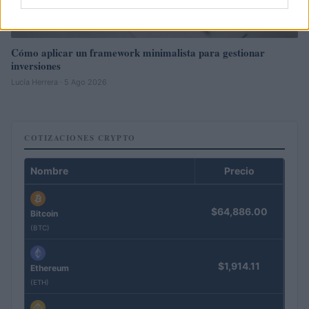
Cómo aplicar un framework minimalista para gestionar
inversiones
Lucía Herrera · 5 Ago 2026
COTIZACIONES CRYPTO
Nombre
Precio
$64,886.00
Bitcoin
(BTC)
$1,914.11
Ethereum
(ETH)