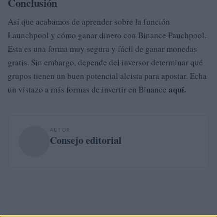
Conclusión
Así que acabamos de aprender sobre la función
Launchpool y cómo ganar dinero con Binance Pauchpool.
Esta es una forma muy segura y fácil de ganar monedas
gratis. Sin embargo, depende del inversor determinar qué
grupos tienen un buen potencial alcista para apostar. Echa
aquí.
un vistazo a más formas de invertir en Binance
AUTOR
Consejo editorial