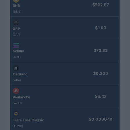
$592.87
BNB
(BNB)
$1.03
XRP
(XRP)
$73.83
Solana
(SOL)
$0.200
Cardano
(ADA)
$6.42
Avalanche
(AVAX)
$0.000049
Terra Luna Classic
(LUNC)