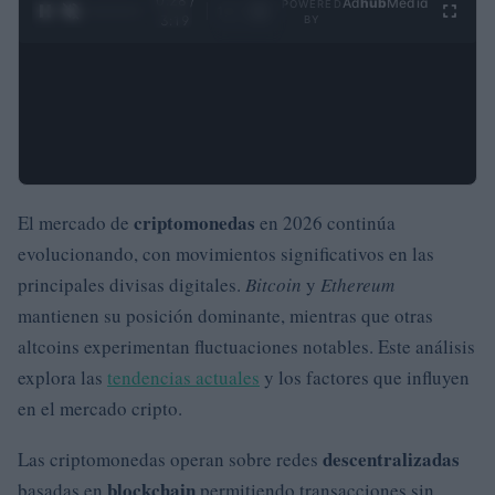
0:29 /
Ad
hub
Media
POWERED
1
/
4
3:19
BY
criptomonedas
El mercado de
en 2026 continúa
evolucionando, con movimientos significativos en las
principales divisas digitales.
Bitcoin
y
Ethereum
mantienen su posición dominante, mientras que otras
altcoins experimentan fluctuaciones notables. Este análisis
explora las
tendencias actuales
y los factores que influyen
en el mercado cripto.
descentralizadas
Las criptomonedas operan sobre redes
blockchain
basadas en
permitiendo transacciones sin