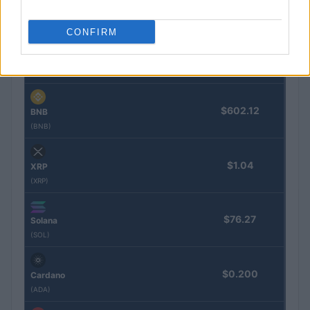
$64,995.00
Bitcoin
(BTC)
CONFIRM
$1,919.47
Ethereum
(ETH)
$602.12
BNB
(BNB)
$1.04
XRP
(XRP)
$76.27
Solana
(SOL)
$0.200
Cardano
(ADA)