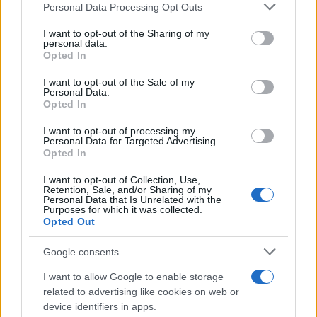
Please note that this website/app uses one or more Google
Personal Data Processing Opt Outs
CRIPTOMONEDAS
services and may gather and store information including but
not limited to your visit or usage behaviour. You may click to
I want to opt-out of the Sharing of my
personal data.
grant or deny consent to Google and its third-party tags to
Opted In
use your data for below specified purposes in below Google
consent section.
I want to opt-out of the Sale of my
Personal Data.
Opted In
I want to opt-out of processing my
Personal Data for Targeted Advertising.
Opted In
I want to opt-out of Collection, Use,
Retention, Sale, and/or Sharing of my
Personal Data that Is Unrelated with the
Purposes for which it was collected.
Cotización de Bitcoin hoy: análisis del mercado y tendencias
Opted Out
clave
Diego Martín · 8 Ago 2026
Google consents
CRIPTOMONEDAS
I want to allow Google to enable storage
related to advertising like cookies on web or
device identifiers in apps.