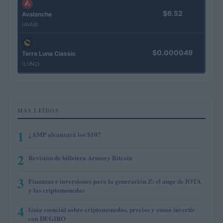
$6.52
Avalanche
(AVAX)
$0.000049
Terra Luna Classic
(LUNC)
MÁS LEÍDOS
1
¿AMP alcanzará los $10?
2
Revisión de billetera Armory Bitcoin
3
Finanzas e inversiones para la generación Z: el auge de IOTA
y las criptomonedas
4
Guía esencial sobre criptomonedas, precios y cómo invertir
con DEGIRO