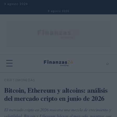
Saltar al contenido
9 agosto 2026
9 agosto 2026
⌕
×
⌕
CRIPTOMONEDAS
Buscar
Bitcoin, Ethereum y altcoins: análisis
del mercado cripto en junio de 2026
El mercado cripto en 2026 muestra una mezcla de crecimiento y
volatilidad. Bitcoin y Ethereum lideran el mercado, mientras que