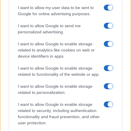
I want to allow my user data to be sent to
Google for online advertising purposes.
I want to allow Google to send me
personalized advertising.
I want to allow Google to enable storage
related to analytics like cookies on web or
device identifiers in apps.
Hackers de Corea del Norte comprometen a OPPO y Coinbase
I want to allow Google to enable storage
en una campaña global de robo de criptomonedas
related to functionality of the website or app.
Diego Martín · 8 Ago 2026
I want to allow Google to enable storage
related to personalization.
COTIZACIONES CRYPTO
I want to allow Google to enable storage
related to security, including authentication
Nombre
Precio
functionality and fraud prevention, and other
user protection.