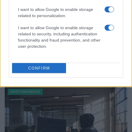
I want to allow Google to enable storage
related to personalization.
I want to allow Google to enable storage
related to security, including authentication
functionality and fraud prevention, and other
user protection.
Jorge Messi fallece a los 68 años: El pilar fundamental de
CONFIRM
Lionel Messi
Lucía Herrera · 9 Ago 2026
CRIPTOMONEDAS