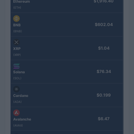
$1,916.40
Ethereum
(ETH)
$602.04
BNB
(BNB)
$1.04
XRP
(XRP)
$76.34
Solana
(SOL)
$0.199
Cardano
(ADA)
$6.47
Avalanche
(AVAX)