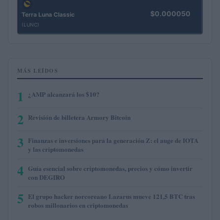
$0.000050
Terra Luna Classic
(LUNC)
MÁS LEÍDOS
1
¿AMP alcanzará los $10?
2
Revisión de billetera Armory Bitcoin
3
Finanzas e inversiones para la generación Z: el auge de IOTA
y las criptomonedas
4
Guía esencial sobre criptomonedas, precios y cómo invertir
con DEGIRO
5
El grupo hacker norcoreano Lazarus mueve 121,5 BTC tras
robos millonarios en criptomonedas