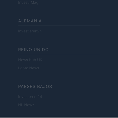
InvestirMag
ALEMANIA
Investieren24
REINO UNIDO
News Hub UK
Lgbtq News
PAESES BAJOS
Investeren 24
NL Newz