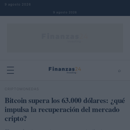
Saltar al contenido
9 agosto 2026
9 agosto 2026
⌕
×
⌕
CRIPTOMONEDAS
Buscar
Bitcoin supera los 63.000 dólares: ¿qué
impulsa la recuperación del mercado
cripto?