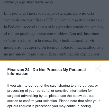
empieza a formar parte de él
.
El repunte del mercado cripto está aquí, pero no está
exento de
riesgos
. Si los ETF vuelven a registrar salidas, si
la Fed endurece el tono o si los grandes tenedores venden,
el rebote puede agotarse con rapidez. Aun así, las cinco
señales están sobre la mesa: flujo institucional, alivio
monetario, recuperación técnica, rotación hacia altcoins y
menor miedo regulatorio. Esta combinación explica por
qué el mercado cripto vuelve a calentarse.
Finanzas 24 -
Do Not Process My Personal
Information
AUTOR
Diego Martín
If you wish to opt-out of the sale, sharing to third parties, or
processing of your personal or sensitive information for
targeted advertising by us, please use the below opt-out
section to confirm your selection. Please note that after your
opt-out request is processed you may continue seeing