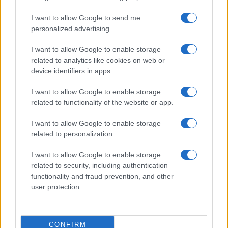
Terra Luna Classic
(LUNC)
I want to allow Google to send me
personalized advertising.
I want to allow Google to enable storage
MÁS LEÍDOS
related to analytics like cookies on web or
device identifiers in apps.
1
Microcréditos CRECE en Cuba: Potencia y Crecimiento para
Pequeñas Empresas
I want to allow Google to enable storage
related to functionality of the website or app.
2
Cómo construir tu propio aparato electrónico
I want to allow Google to enable storage
3
related to personalization.
El oro alcanza un récord histórico al superar los 4.400 dólares
por onza
I want to allow Google to enable storage
4
El euro cede terreno frente al dólar en una semana de
related to security, including authentication
contrastes cambiarios
functionality and fraud prevention, and other
user protection.
5
Brent cae a 91.82 USD y arrastra a materias primas clave
CONFIRM