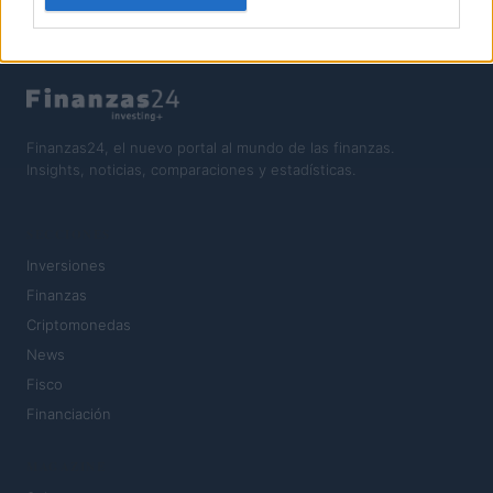
Finanzas24, el nuevo portal al mundo de las finanzas.
Insights, noticias, comparaciones y estadísticas.
SECCIONES
Inversiones
Finanzas
Criptomonedas
News
Fisco
Financiación
MAGAZINE