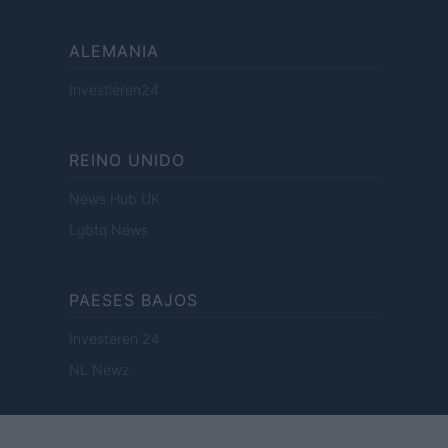
ALEMANIA
Investieren24
REINO UNIDO
News Hub UK
Lgbtq News
PAESES BAJOS
Investeren 24
NL Newz