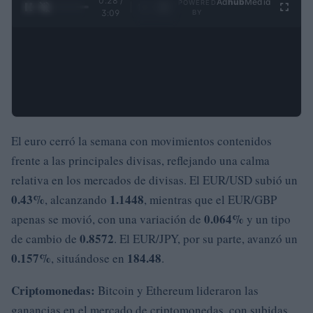
0:28 /
Ad
hub
Media
POWERED
1
/
4
3:09
BY
El euro cerró la semana con movimientos contenidos
frente a las principales divisas, reflejando una calma
relativa en los mercados de divisas. El EUR/USD subió un
0.43%
1.1448
, alcanzando
, mientras que el EUR/GBP
0.064%
apenas se movió, con una variación de
y un tipo
0.8572
de cambio de
. El EUR/JPY, por su parte, avanzó un
0.157%
184.48
, situándose en
.
Criptomonedas:
Bitcoin y Ethereum lideraron las
ganancias en el mercado de criptomonedas, con subidas