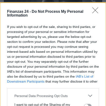
Finanzas 24 -
Do Not Process My Personal
Information
El petróleo Brent cae un 8.46% y arrastra a las materias
If you wish to opt-out of the sale, sharing to third parties, or
primas
processing of your personal or sensitive information for
targeted advertising by us, please use the below opt-out
Lucía Herrera · 5 Ago 2026
section to confirm your selection. Please note that after your
opt-out request is processed you may continue seeing
interest-based ads based on personal information utilized by
COTIZACIONES CRYPTO
us or personal information disclosed to third parties prior to
your opt-out. You may separately opt-out of the further
disclosure of your personal information by third parties on the
Nombre
Precio
IAB’s list of downstream participants. This information may
also be disclosed by us to third parties on the
IAB’s List of
$64,936.00
Downstream Participants
that may further disclose it to other
Bitcoin
third parties.
(BTC)
Please note that this website/app uses one or more Google
Personal Data Processing Opt Outs
services and may gather and store information including but
$1,918.61
Ethereum
not limited to your visit or usage behaviour. You may click to
I want to opt-out of the Sharing of my
(ETH)