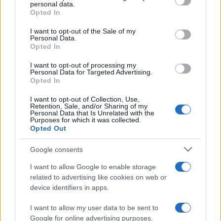
personal data.
grant or deny consent to Google and its third-party tags to
Opted In
use your data for below specified purposes in below Google
$594.99
BNB
consent section.
I want to opt-out of the Sale of my
Personal Data.
(BNB)
Opted In
$1.04
I want to opt-out of processing my
XRP
Personal Data for Targeted Advertising.
(XRP)
Opted In
I want to opt-out of Collection, Use,
$75.21
Solana
Retention, Sale, and/or Sharing of my
Personal Data that Is Unrelated with the
(SOL)
Purposes for which it was collected.
Opted Out
$0.200
Cardano
Google consents
(ADA)
I want to allow Google to enable storage
related to advertising like cookies on web or
$6.55
Avalanche
device identifiers in apps.
(AVAX)
I want to allow my user data to be sent to
Google for online advertising purposes.
$0.000049