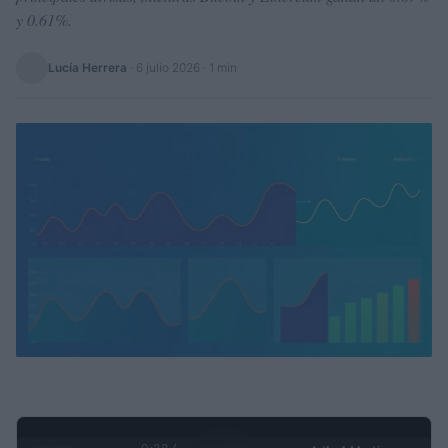
y 0.61%.
Lucía Herrera
·
6 julio 2026
· 1 min