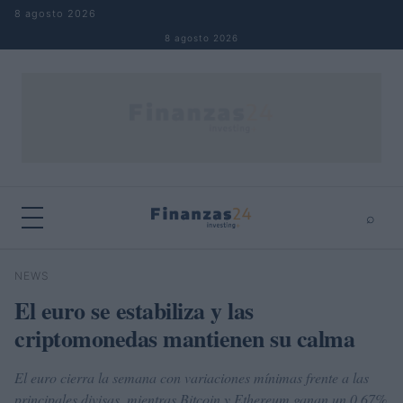
Saltar al contenido
8 agosto 2026
8 agosto 2026
⌕
×
⌕
NEWS
Buscar
El euro se estabiliza y las
criptomonedas mantienen su calma
El euro cierra la semana con variaciones mínimas frente a las
principales divisas, mientras Bitcoin y Ethereum ganan un 0.67%