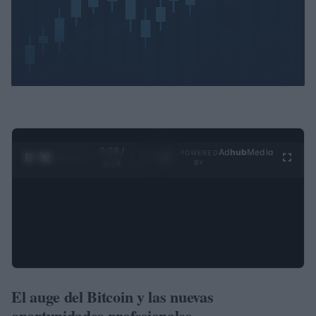
0:29 /
Ad
hub
Media
POWERED
1
/
4
3:19
BY
El auge del Bitcoin y las nuevas
oportunidades profesionales