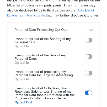
disclosure of your personal information by third parties on the
IAB’s list of downstream participants. This information may
also be disclosed by us to third parties on the
IAB’s List of
Downstream Participants
that may further disclose it to other
third parties.
Please note that this website/app uses one or more Google
Personal Data Processing Opt Outs
services and may gather and store information including but
not limited to your visit or usage behaviour. You may click to
I want to opt-out of the Sharing of my
personal data.
grant or deny consent to Google and its third-party tags to
Opted In
use your data for below specified purposes in below Google
consent section.
I want to opt-out of the Sale of my
Personal Data.
Opted In
Sigue leyendo
I want to opt-out of processing my
Personal Data for Targeted Advertising.
Opted In
CRIPTOMONEDAS
I want to opt-out of Collection, Use,
Retention, Sale, and/or Sharing of my
Personal Data that Is Unrelated with the
Purposes for which it was collected.
Opted Out