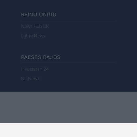
REINO UNIDO
News Hub UK
Lgbtq News
PAESES BAJOS
Investeren 24
NL Newz