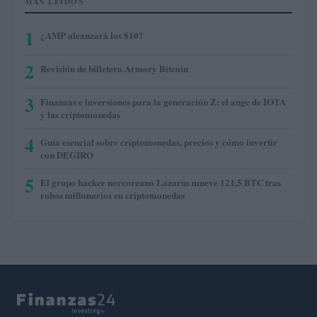
MÁS LEÍDOS
1
¿AMP alcanzará los $10?
2
Revisión de billetera Armory Bitcoin
3
Finanzas e inversiones para la generación Z: el auge de IOTA
y las criptomonedas
4
Guía esencial sobre criptomonedas, precios y cómo invertir
con DEGIRO
5
El grupo hacker norcoreano Lazarus mueve 121,5 BTC tras
robos millonarios en criptomonedas