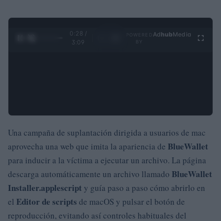
0:29 /
Ad
hub
Media
POWERED
1
/
4
3:09
BY
Una campaña de suplantación dirigida a usuarios de mac
BlueWallet
aprovecha una web que imita la apariencia de
para inducir a la víctima a ejecutar un archivo. La página
BlueWallet
descarga automáticamente un archivo llamado
Installer.applescript
y guía paso a paso cómo abrirlo en
Editor de scripts
el
de macOS y pulsar el botón de
reproducción, evitando así controles habituales del