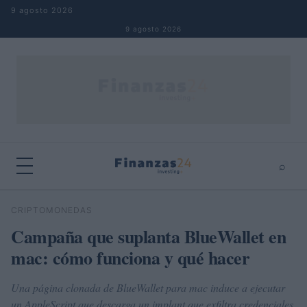
Saltar al contenido
9 agosto 2026
9 agosto 2026
⌕
×
⌕
CRIPTOMONEDAS
Buscar
Campaña que suplanta BlueWallet en
mac: cómo funciona y qué hacer
Una página clonada de BlueWallet para mac induce a ejecutar
un AppleScript que descarga un implant que exfiltra credenciales,