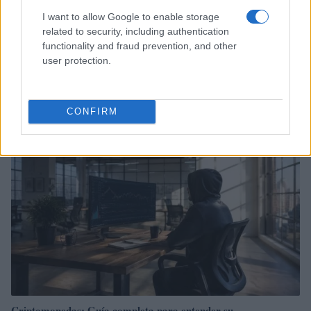
I want to allow Google to enable storage
related to security, including authentication
functionality and fraud prevention, and other
Jorge Messi fallece a los 68 años: El pilar fundamental de
user protection.
Lionel Messi
Lucía Herrera · 9 Ago 2026
CONFIRM
CRIPTOMONEDAS
Criptomonedas: Guía completa para entender su