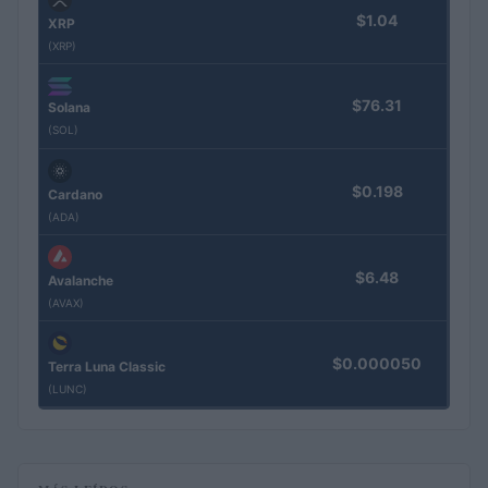
$1.04
XRP
(XRP)
$76.31
Solana
(SOL)
$0.198
Cardano
(ADA)
$6.48
Avalanche
(AVAX)
$0.000050
Terra Luna Classic
(LUNC)