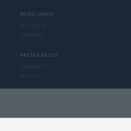
REINO UNIDO
News Hub UK
Lgbtq News
PAESES BAJOS
Investeren 24
NL Newz