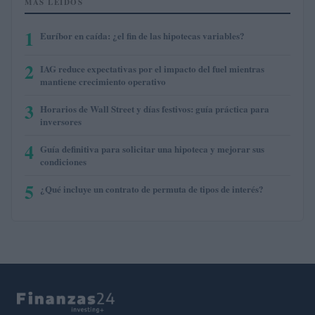
MÁS LEÍDOS
1
Euríbor en caída: ¿el fin de las hipotecas variables?
2
IAG reduce expectativas por el impacto del fuel mientras
mantiene crecimiento operativo
3
Horarios de Wall Street y días festivos: guía práctica para
inversores
4
Guía definitiva para solicitar una hipoteca y mejorar sus
condiciones
5
¿Qué incluye un contrato de permuta de tipos de interés?