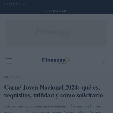
Saltar al contenido
7 agosto 2026
7 agosto 2026
⌕
×
⌕
FINANZAS
Buscar
Carné Joven Nacional 2024: qué es,
requisitos, utilidad y cómo solicitarlo
Este artículo ofrece una guía detallada sobre qué es el carné
joven nacional, cuáles son los requisitos para obtenerlo, para