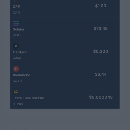
$1.03
XRP
(XRP)
$73.48
Solana
(SOL)
$0.200
Cardano
(ADA)
$6.44
Avalanche
(AVAX)
$0.000049
Terra Luna Classic
(LUNC)