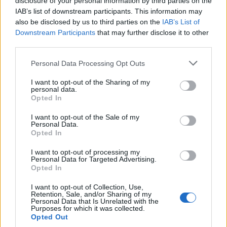
disclosure of your personal information by third parties on the
en «Desactivar tu tarjeta» y confirmar. A partir de ese
IAB’s list of downstream participants. This information may
momento, ya no estará visible en la cartera. Al desactivar
also be disclosed by us to third parties on the
IAB’s List of
el CGN, también pierdes los derechos relacionados con el
Downstream Participants
that may further disclose it to other
third parties.
circuito EYCA
Please note that this website/app uses one or more Google
Personal Data Processing Opt Outs
.
services and may gather and store information including but
not limited to your visit or usage behaviour. You may click to
I want to opt-out of the Sharing of my
personal data.
grant or deny consent to Google and its third-party tags to
Asistencia sobre el uso del carné juvenil
Opted In
use your data for below specified purposes in below Google
nacional
consent section.
I want to opt-out of the Sale of my
Personal Data.
En
Opted In
I want to opt-out of processing my
caso de problemas técnicos relacionados con la activación
Personal Data for Targeted Advertising.
de la tarjeta o con el mal funcionamiento de la aplicación
Opted In
IO, ponte en contacto con el servicio de asistencia de la
I want to opt-out of Collection, Use,
Retention, Sale, and/or Sharing of my
aplicación iOS a través del icono con el signo de
Personal Data that Is Unrelated with the
Purposes for which it was collected.
interrogación que aparece en la parte superior derecha de
Opted Out
cada pantalla. Para otros asuntos, presente una queja por