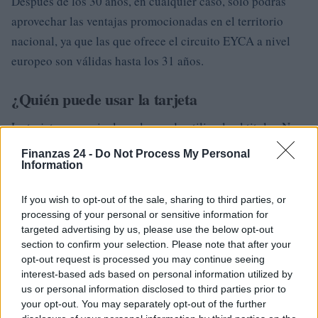
Después de los 30 años, en cualquier caso, solo podrás
aprovechar las ventajas promocionadas en el territorio
nacional, ya que las que ofrece el circuito EYCA a nivel
europeo son válidas hasta los 31 años.
¿Quién puede usar la tarjeta
La tarjeta es nominal y solo puede utilizarla el titular. No
es posible compartir los beneficios del carné juvenil
Finanzas 24 -
Do Not Process My Personal
nacional con familiares, amigos y parientes. Si no se
Information
respeta esta restricción, se puede revocar la tarjeta
If you wish to opt-out of the sale, sharing to third parties, or
processing of your personal or sensitive information for
.
targeted advertising by us, please use the below opt-out
section to confirm your selection. Please note that after your
¿Cómo desactivar el carné juvenil nacional
opt-out request is processed you may continue seeing
interest-based ads based on personal information utilized by
Desde la pantalla de detalles del CGN de la aplicación IO,
us or personal information disclosed to third parties prior to
es posible desactivar la tarjeta. Solo tienes que hacer clic
your opt-out. You may separately opt-out of the further