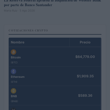
La Reserva Federal aprueba la adquisición de Webster Bank
por parte de Banco Santander
Marta Ruiz · 5 Ago 2026
COTIZACIONES CRYPTO
Nombre
Precio
$64,779.00
Bitcoin
(BTC)
$1,909.35
Ethereum
(ETH)
$589.36
BNB
(BNB)