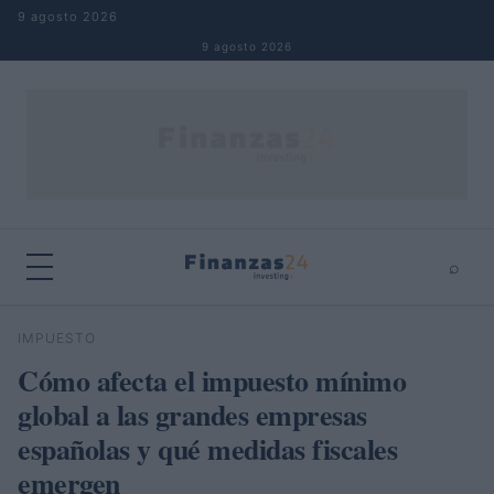
Saltar al contenido
9 agosto 2026
9 agosto 2026
⌕
×
⌕
IMPUESTO
Buscar
Cómo afecta el impuesto mínimo
global a las grandes empresas
españolas y qué medidas fiscales
emergen