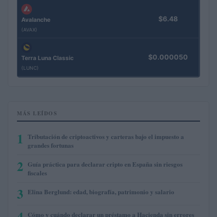
$6.48
Avalanche
(AVAX)
$0.000050
Terra Luna Classic
(LUNC)
MÁS LEÍDOS
1
Tributación de criptoactivos y carteras bajo el impuesto a
grandes fortunas
2
Guía práctica para declarar cripto en España sin riesgos
fiscales
3
Elina Berglund: edad, biografía, patrimonio y salario
4
Cómo y cuándo declarar un préstamo a Hacienda sin errores