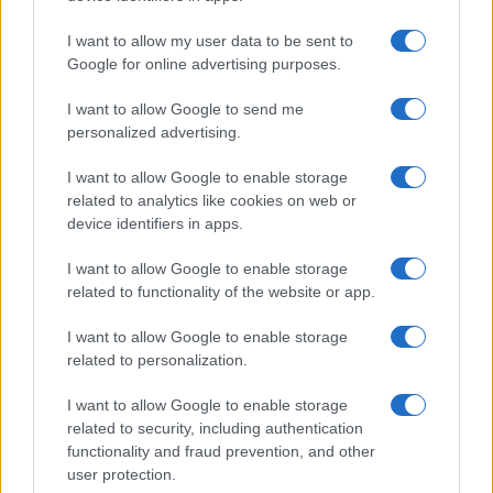
Diego Martín · 9 Ago 2026
I want to allow my user data to be sent to
IMPUESTO
Google for online advertising purposes.
I want to allow Google to send me
personalized advertising.
I want to allow Google to enable storage
related to analytics like cookies on web or
device identifiers in apps.
I want to allow Google to enable storage
related to functionality of the website or app.
I want to allow Google to enable storage
related to personalization.
Tributación de criptoactivos y carteras bajo el impuesto a
grandes fortunas
I want to allow Google to enable storage
Diego Martín · 2 Ago 2026
related to security, including authentication
functionality and fraud prevention, and other
IMPUESTO
user protection.