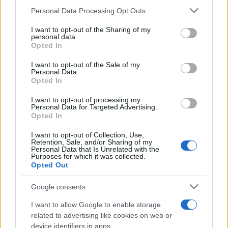
Please note that this website/app uses one or more Google
Personal Data Processing Opt Outs
services and may gather and store information including but
not limited to your visit or usage behaviour. You may click to
I want to opt-out of the Sharing of my
personal data.
grant or deny consent to Google and its third-party tags to
Opted In
Sigue leyendo
use your data for below specified purposes in below Google
consent section.
I want to opt-out of the Sale of my
Personal Data.
IMPUESTO
Opted In
I want to opt-out of processing my
Personal Data for Targeted Advertising.
Opted In
I want to opt-out of Collection, Use,
Retention, Sale, and/or Sharing of my
Personal Data that Is Unrelated with the
Purposes for which it was collected.
Opted Out
Google consents
I want to allow Google to enable storage
related to advertising like cookies on web or
Cómo planificar tus impuestos cripto: trading, staking y más
device identifiers in apps.