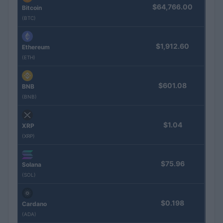
$64,766.00
Bitcoin
(BTC)
$1,912.60
Ethereum
(ETH)
$601.08
BNB
(BNB)
$1.04
XRP
(XRP)
$75.96
Solana
(SOL)
$0.198
Cardano
(ADA)