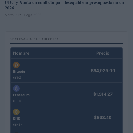
UDC y Xunta en conflicto por desequilibrio presupuestario en
2026
Marta Ruiz · 1 Ago 2026
COTIZACIONES CRYPTO
Nombre
Precio
$64,929.00
Bitcoin
(BTC)
$1,914.27
Ethereum
(ETH)
$593.40
BNB
(BNB)