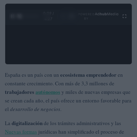
0:30 /
Ad
hub
Media
POWERED
1
/
4
4:27
BY
ecosistema emprendedor
España es un país con un
en
constante crecimiento. Con más de 3,3 millones de
trabajadores
autónomos
y miles de nuevas empresas que
se crean cada año, el país ofrece un entorno favorable para
el
desarrollo de negocios
.
digitalización
La
de los trámites administrativos y las
Nuevas formas
jurídicas han simplificado el proceso de