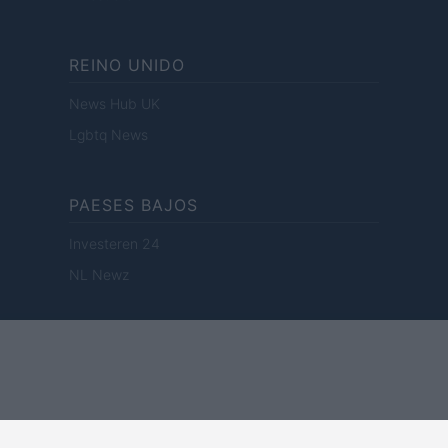
REINO UNIDO
News Hub UK
Lgbtq News
PAESES BAJOS
Investeren 24
NL Newz