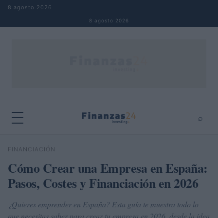
Saltar al contenido
8 agosto 2026
8 agosto 2026
⌕
×
⌕
FINANCIACIÓN
Buscar
Cómo Crear una Empresa en España:
Pasos, Costes y Financiación en 2026
¿Quieres emprender en España? Esta guía te muestra todo lo
que necesitas saber para crear tu empresa en 2026, desde la idea