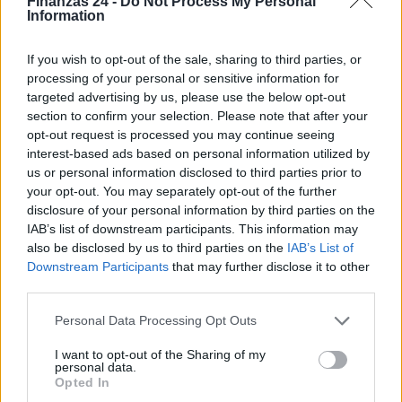
Finanzas 24 -
Do Not Process My Personal
comprometer el capital en reforma o equipamiento. Un
Information
negocio que abre con caja ajustada no puede afrontar
ningún imprevisto sin entrar en tensión financiera.
If you wish to opt-out of the sale, sharing to third parties, or
processing of your personal or sensitive information for
Crear una Empresa a través de una Franquicia
targeted advertising by us, please use the below opt-out
section to confirm your selection. Please note that after your
franquicia
Una
es un modelo de negocio en el que el
opt-out request is processed you may continue seeing
franquiciador cede al franquiciado el derecho a explotar
interest-based ads based on personal information utilized by
us or personal information disclosed to third parties prior to
su marca, su sistema operativo y su know-how a cambio de
your opt-out. You may separately opt-out of the further
un canon de entrada y royalties recurrentes. El
disclosure of your personal information by third parties on the
franquiciado no parte de cero: arranca con una marca
IAB’s list of downstream participants. This information may
also be disclosed by us to third parties on the
IAB’s List of
reconocida, un modelo probado y el apoyo de una red de
Downstream Participants
that may further disclose it to other
operadores que han resuelto antes los mismos problemas.
third parties.
Please note that this website/app uses one or more Google
En 2026, el sector de la franquicia en España ofrece
Personal Data Processing Opt Outs
services and may gather and store information including but
oportunidades en sectores con fuerte crecimiento, como
not limited to your visit or usage behaviour. You may click to
I want to opt-out of the Sharing of my
personal data.
las franquicias de hostelería y restauración, servicios a la
grant or deny consent to Google and its third-party tags to
Opted In
use your data for below specified purposes in below Google
persona, belleza y bienestar, energía y sostenibilidad, y