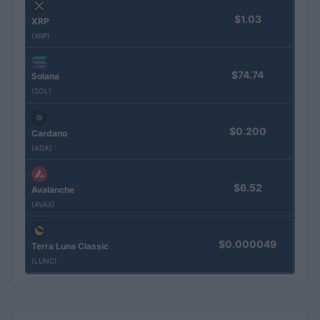
$1.03
XRP
(XRP)
$74.74
Solana
(SOL)
$0.200
Cardano
(ADA)
$6.52
Avalanche
(AVAX)
$0.000049
Terra Luna Classic
(LUNC)