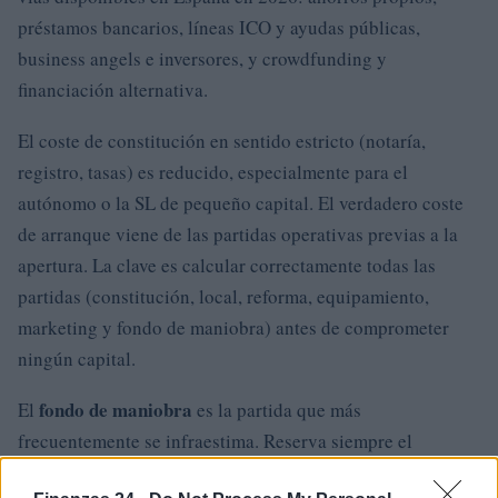
préstamos bancarios, líneas ICO y ayudas públicas,
business angels e inversores, y crowdfunding y
financiación alternativa.
El coste de constitución en sentido estricto (notaría,
registro, tasas) es reducido, especialmente para el
autónomo o la SL de pequeño capital. El verdadero coste
de arranque viene de las partidas operativas previas a la
apertura. La clave es calcular correctamente todas las
partidas (constitución, local, reforma, equipamiento,
marketing y fondo de maniobra) antes de comprometer
ningún capital.
fondo de maniobra
El
es la partida que más
frecuentemente se infraestima. Reserva siempre el
equivalente a 3 a 6 meses de gastos fijos antes de