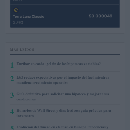
$0.000049
Terra Luna Classic
(LUNC)
MÁS LEÍDOS
1
Euríbor en caída: ¿el fin de las hipotecas variables?
2
IAG reduce expectativas por el impacto del fuel mientras
mantiene crecimiento operativo
3
Guía definitiva para solicitar una hipoteca y mejorar sus
condiciones
4
Horarios de Wall Street y días festivos: guía práctica para
inversores
5
Evolución del dinero en efectivo en Europa: tendencias y