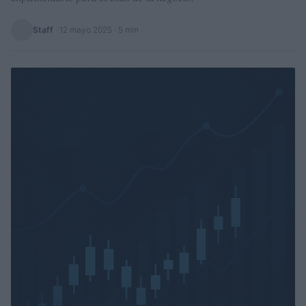
Staff
·
12 mayo 2025
· 5 min