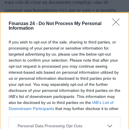
trata solo de crear un documento complejo, sino de
construir una herramienta viva que te guíe y te permita
adaptarte a las circunstancias que vayas enfrentando.
Finanzas 24 -
Do Not Process My Personal
Information
En conclusión, un plan operativo bien diseñado no solo
organiza tu trabajo diario, sino que mejora la
If you wish to opt-out of the sale, sharing to third parties, or
coordinación, el seguimiento y el uso eficiente de
processing of your personal or sensitive information for
targeted advertising by us, please use the below opt-out
recursos. Si logras hacerlo realista y medible, estarás en
section to confirm your selection. Please note that after your
una mejor posición para alcanzar tus objetivos
opt-out request is processed you may continue seeing
empresariales. La clave del éxito radica en la simplicidad y
interest-based ads based on personal information utilized by
us or personal information disclosed to third parties prior to
la adaptabilidad.
your opt-out. You may separately opt-out of the further
disclosure of your personal information by third parties on the
IAB’s list of downstream participants. This information may
also be disclosed by us to third parties on the
IAB’s List of
AUTOR
Staff
Downstream Participants
that may further disclose it to other
third parties.
Please note that this website/app uses one or more Google
Personal Data Processing Opt Outs