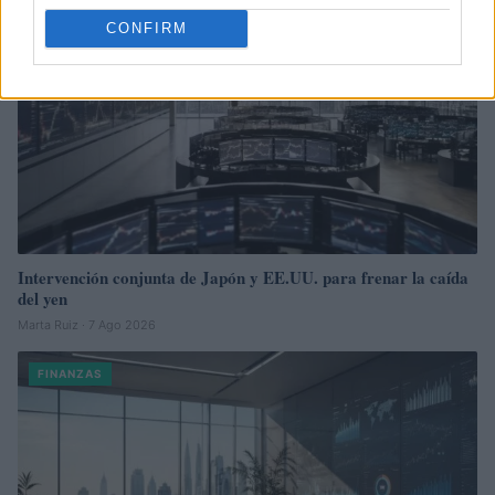
CONFIRM
Intervención conjunta de Japón y EE.UU. para frenar la caída
del yen
Marta Ruiz · 7 Ago 2026
FINANZAS