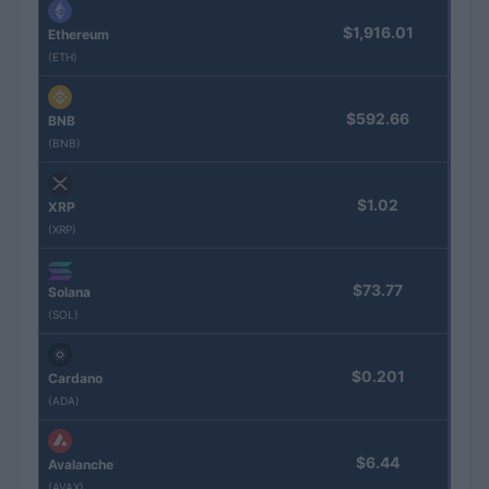
$1,916.01
Ethereum
(ETH)
$592.66
BNB
(BNB)
$1.02
XRP
(XRP)
$73.77
Solana
(SOL)
$0.201
Cardano
(ADA)
$6.44
Avalanche
(AVAX)