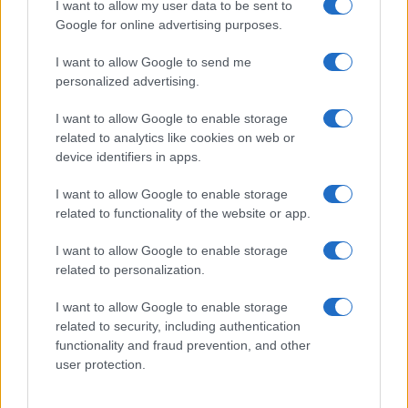
Sigue leyendo
I want to allow my user data to be sent to
Google for online advertising purposes.
FINANZAS
I want to allow Google to send me
personalized advertising.
I want to allow Google to enable storage
related to analytics like cookies on web or
device identifiers in apps.
I want to allow Google to enable storage
related to functionality of the website or app.
I want to allow Google to enable storage
related to personalization.
Cómo la crisis de refino está afectando los precios de la
I want to allow Google to enable storage
gasolina y el diésel
related to security, including authentication
Lucía Herrera · 7 Ago 2026
functionality and fraud prevention, and other
user protection.
FINANZAS