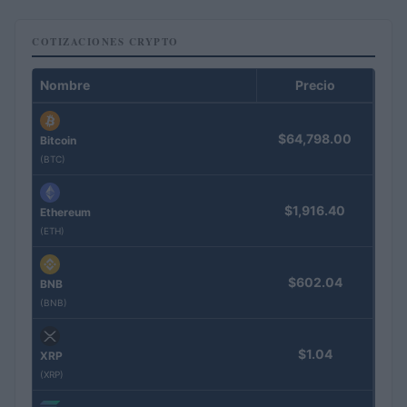
COTIZACIONES CRYPTO
Nombre
Precio
$64,798.00
Bitcoin
(BTC)
$1,916.40
Ethereum
(ETH)
$602.04
BNB
(BNB)
$1.04
XRP
(XRP)