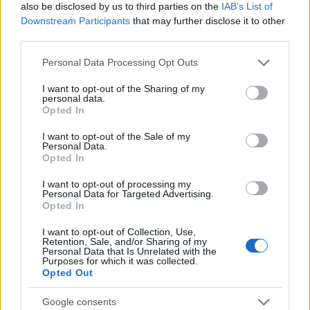
also be disclosed by us to third parties on the
IAB’s List of
Downstream Participants
that may further disclose it to other
third parties.
Please note that this website/app uses one or more Google
Personal Data Processing Opt Outs
services and may gather and store information including but
not limited to your visit or usage behaviour. You may click to
I want to opt-out of the Sharing of my
personal data.
grant or deny consent to Google and its third-party tags to
Opted In
use your data for below specified purposes in below Google
consent section.
I want to opt-out of the Sale of my
Personal Data.
Sigue leyendo
Opted In
I want to opt-out of processing my
FINANCIACIÓN
Personal Data for Targeted Advertising.
Opted In
I want to opt-out of Collection, Use,
Retention, Sale, and/or Sharing of my
Personal Data that Is Unrelated with the
Purposes for which it was collected.
Opted Out
Google consents