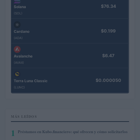
$76.34
Solana
(SOL)
$0.199
Cardano
(ADA)
$6.47
Avalanche
(AVAX)
$0.000050
Terra Luna Classic
(LUNC)
MÁS LEÍDOS
1
Préstamos en Kubo.financiero: qué ofrecen y cómo solicitarlos