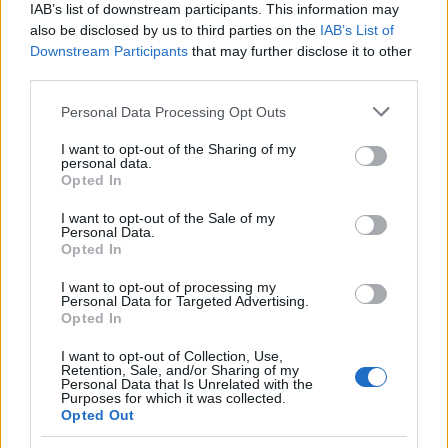
IAB’s list of downstream participants. This information may
also be disclosed by us to third parties on the
IAB’s List of
Downstream Participants
that may further disclose it to other
third parties.
Please note that this website/app uses one or more Google
Personal Data Processing Opt Outs
services and may gather and store information including but
not limited to your visit or usage behaviour. You may click to
I want to opt-out of the Sharing of my
personal data.
grant or deny consent to Google and its third-party tags to
Opted In
use your data for below specified purposes in below Google
consent section.
I want to opt-out of the Sale of my
Personal Data.
Opted In
Sigue leyendo
I want to opt-out of processing my
Personal Data for Targeted Advertising.
Opted In
INVERSIONES
I want to opt-out of Collection, Use,
Retention, Sale, and/or Sharing of my
Personal Data that Is Unrelated with the
Purposes for which it was collected.
Opted Out