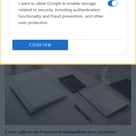
I want to allow Google to enable storage
related to security, including authentication
functionality and fraud prevention, and other
Diferencias entre análisis técnico y fundamental: cuándo
user protection.
aplicar cada método
Marta Ruiz · 6 Ago 2026
CONFIRM
INVERSIONES
Cómo aplicar un framework minimalista para gestionar