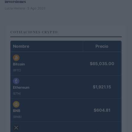
inversiones
Lucía Herrera · 5 Ago 2026
COTIZACIONES CRYPTO
Nombre
Precio
$65,035.00
Bitcoin
(BTC)
$1,921.15
Ethereum
(ETH)
$604.81
BNB
(BNB)