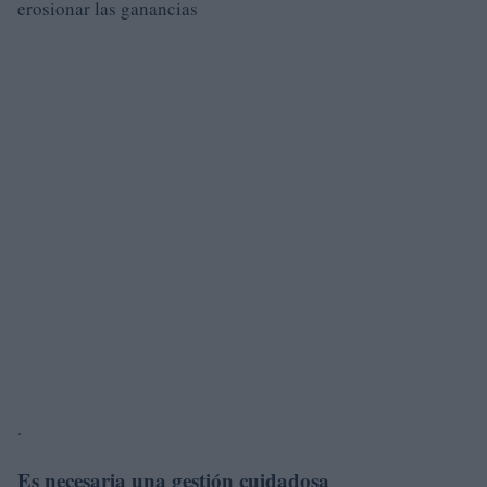
erosionar las ganancias
.
Es necesaria una gestión cuidadosa