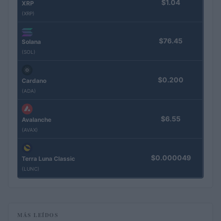
$1.04
XRP
(XRP)
$76.45
Solana
(SOL)
$0.200
Cardano
(ADA)
$6.55
Avalanche
(AVAX)
$0.000049
Terra Luna Classic
(LUNC)
MÁS LEÍDOS