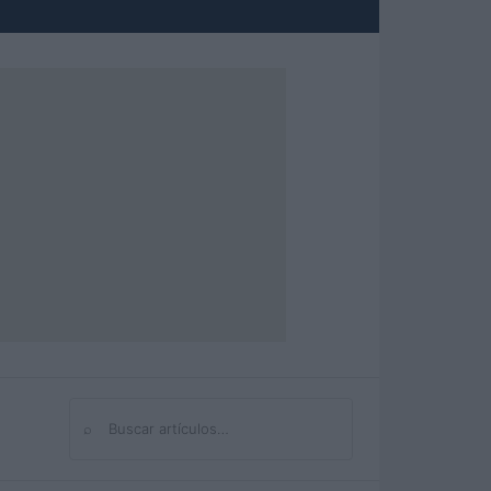
⌕
Buscar