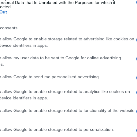
ersonal Data that Is Unrelated with the Purposes for which it
lected.
Out
consents
o allow Google to enable storage related to advertising like cookies on
evice identifiers in apps.
úmero de ETF que apuestan por Ether podría afectar a
o allow my user data to be sent to Google for online advertising
pan en el mecanismo de consenso de la red Ethereum.
s.
nales podría reducir la concentración actual en la
to allow Google to send me personalized advertising.
del Lido
o allow Google to enable storage related to analytics like cookies on
evice identifiers in apps.
o allow Google to enable storage related to functionality of the website
tal medida podría «introducir nuevos riesgos de
a sola entidad para que participe la mayoría del éter
o allow Google to enable storage related to personalization.