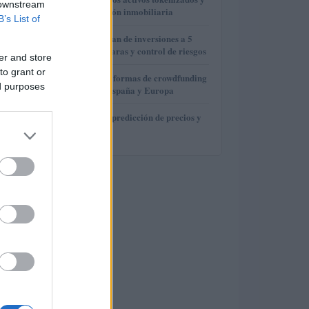
2
 downstream
la fraccionalización inmobiliaria
B’s List of
3
Cómo crear un plan de inversiones a 5
años con metas claras y control de riesgos
er and store
to grant or
4
Las mejores plataformas de crowdfunding
ed purposes
inmobiliario en España y Europa
5
Shiba Drop NFT: predicción de precios y
dónde comprarlo