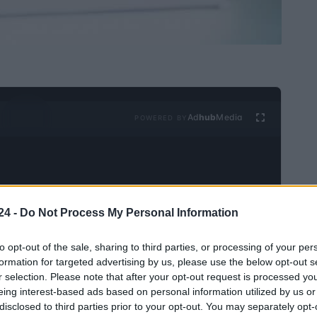
Ad
hub
Media
POWERED BY
24 -
Do Not Process My Personal Information
to opt-out of the sale, sharing to third parties, or processing of your per
 de Ethereum [ETH] se han vuelto más evidentes,
formation for targeted advertising by us, please use the below opt-out s
de los ETF al contado en los Estados Unidos.
r selection. Please note that after your opt-out request is processed y
eing interest-based ads based on personal information utilized by us or
disclosed to third parties prior to your opt-out. You may separately opt-
 han expresado su preocupación por este riesgo,