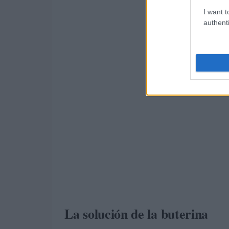
I want t
authenti
La solución de la buterina