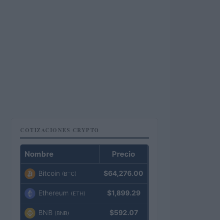
COTIZACIONES CRYPTO
Nombre
Precio
Bitcoin
$64,276.00
(BTC)
Ethereum
$1,899.29
(ETH)
BNB
$592.07
(BNB)