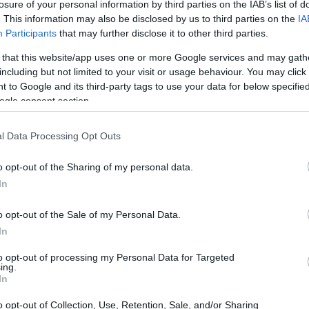
losure of your personal information by third parties on the IAB’s list of
la SEC da luz verde a los ETF al contado de los
. This information may also be disclosed by us to third parties on the
IA
Participants
that may further disclose it to other third parties.
 that this website/app uses one or more Google services and may gath
including but not limited to your visit or usage behaviour. You may click 
 to Google and its third-party tags to use your data for below specifi
ogle consent section.
ificó la participación en ETH y citó a Lido [LDO]
entración.
l Data Processing Opt Outs
o opt-out of the Sharing of my personal data.
In
o opt-out of the Sale of my Personal Data.
In
to opt-out of processing my Personal Data for Targeted
ing.
In
o opt-out of Collection, Use, Retention, Sale, and/or Sharing