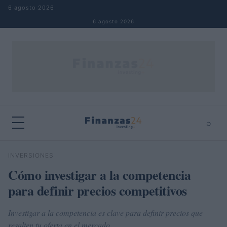
Saltar al contenido
6 agosto 2026
6 agosto 2026
⌕
×
⌕
INVERSIONES
Buscar
Cómo investigar a la competencia
para definir precios competitivos
Investigar a la competencia es clave para definir precios que
resalten tu oferta en el mercado.