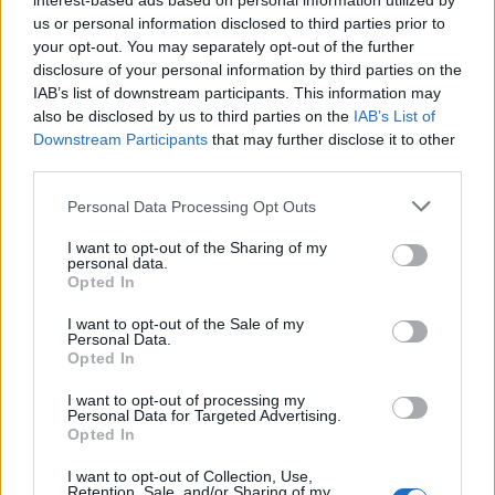
interest-based ads based on personal information utilized by
us or personal information disclosed to third parties prior to
your opt-out. You may separately opt-out of the further
disclosure of your personal information by third parties on the
IAB’s list of downstream participants. This information may
also be disclosed by us to third parties on the
IAB’s List of
Downstream Participants
that may further disclose it to other
third parties.
Please note that this website/app uses one or more Google
Personal Data Processing Opt Outs
services and may gather and store information including but
not limited to your visit or usage behaviour. You may click to
I want to opt-out of the Sharing of my
personal data.
grant or deny consent to Google and its third-party tags to
Opted In
use your data for below specified purposes in below Google
consent section.
I want to opt-out of the Sale of my
Personal Data.
Opted In
I want to opt-out of processing my
Personal Data for Targeted Advertising.
Sigue leyendo
Opted In
I want to opt-out of Collection, Use,
INVERSIONES
Retention, Sale, and/or Sharing of my