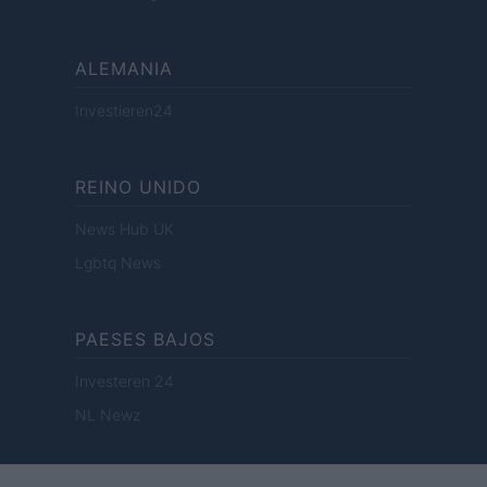
ALEMANIA
Investieren24
REINO UNIDO
News Hub UK
Lgbtq News
PAESES BAJOS
Investeren 24
NL Newz