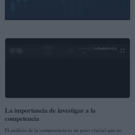
0:29 /
Ad
hub
Media
POWERED
1
/
4
3:19
BY
La importancia de investigar a la
competencia
El análisis de la competencia es un paso crucial que no