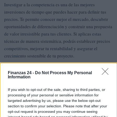
Investigar a la competencia es una de las mejores
inversiones de tiempo que puedes hacer para definir tus
precios. Te permite conocer mejor el mercado, descubrir
oportunidades de diferenciación y construir una propuesta
de valor irresistible para tus clientes. Si aplicas estas
técnicas de manera sistemática, podrás establecer precios
competitivos, mejorar tu rentabilidad y asegurar el
crecimiento sostenible de tu proyecto.
Finanzas 24 -
Do Not Process My Personal
Information
AUTOR
Staff
If you wish to opt-out of the sale, sharing to third parties, or
processing of your personal or sensitive information for
targeted advertising by us, please use the below opt-out
section to confirm your selection. Please note that after your
opt-out request is processed you may continue seeing