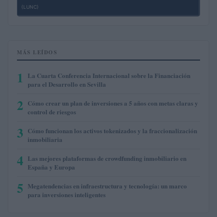
(LUNC)
MÁS LEÍDOS
1
La Cuarta Conferencia Internacional sobre la Financiación
para el Desarrollo en Sevilla
2
Cómo crear un plan de inversiones a 5 años con metas claras y
control de riesgos
3
Cómo funcionan los activos tokenizados y la fraccionalización
inmobiliaria
4
Las mejores plataformas de crowdfunding inmobiliario en
España y Europa
5
Megatendencias en infraestructura y tecnología: un marco
para inversiones inteligentes