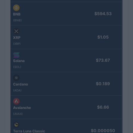
$594.53
BNB
(BNB)
$1.05
XRP
(XRP)
$73.67
Solana
(SOL)
$0.189
Cardano
(ADA)
$6.66
Avalanche
(AVAX)
$0.000050
Terra Luna Classic