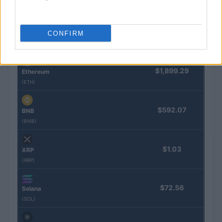
Nombre
Precio
$64,276.00
Bitcoin
CONFIRM
(BTC)
$1,899.29
Ethereum
(ETH)
$592.07
BNB
(BNB)
$1.03
XRP
(XRP)
$72.56
Solana
(SOL)