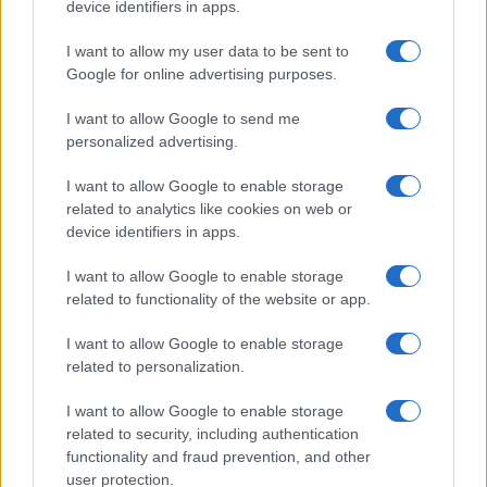
CRIPTOMONEDAS
device identifiers in apps.
I want to allow my user data to be sent to
Google for online advertising purposes.
I want to allow Google to send me
personalized advertising.
I want to allow Google to enable storage
related to analytics like cookies on web or
device identifiers in apps.
I want to allow Google to enable storage
related to functionality of the website or app.
Cómo los delincuentes están explotando los cambios en la
normativa cripto europea
I want to allow Google to enable storage
Diego Martín · 6 Ago 2026
related to personalization.
I want to allow Google to enable storage
related to security, including authentication
COTIZACIONES CRYPTO
functionality and fraud prevention, and other
user protection.