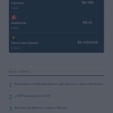
$0.199
Cardano
(ADA)
$6.41
Avalanche
(AVAX)
$0.000049
Terra Luna Classic
(LUNC)
MÁS LEÍDOS
1
Préstamos en Kubo.financiero: qué ofrecen y cómo solicitarlos
2
¿AMP alcanzará los $10?
3
Revisión de billetera Armory Bitcoin