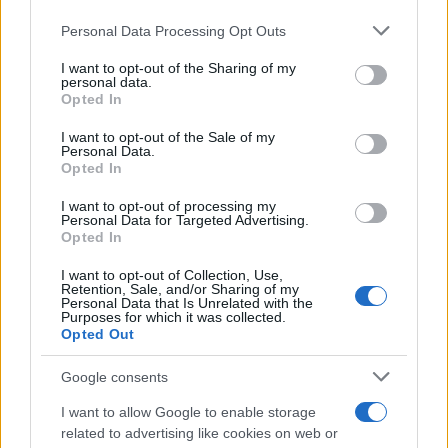
Brent cae un 8.3% y arrastra a las materias primas en agosto
Please note that this website/app uses one or more Google
Personal Data Processing Opt Outs
Lucía Herrera · 6 Ago 2026
services and may gather and store information including but
not limited to your visit or usage behaviour. You may click to
I want to opt-out of the Sharing of my
personal data.
CRIPTOMONEDAS
grant or deny consent to Google and its third-party tags to
Opted In
use your data for below specified purposes in below Google
consent section.
I want to opt-out of the Sale of my
Personal Data.
Opted In
I want to opt-out of processing my
Personal Data for Targeted Advertising.
Opted In
I want to opt-out of Collection, Use,
Retention, Sale, and/or Sharing of my
Personal Data that Is Unrelated with the
Purposes for which it was collected.
Opted Out
Cadena perpetua para ex oficial de LAPD por robo cripto a
Google consents
adolescente
Diego Martín · 6 Ago 2026
I want to allow Google to enable storage
related to advertising like cookies on web or