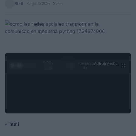
Staff
·
8 agosto 2025
· 3 min
0:29 /
Ad
hub
Media
POWERED
1
/
4
3:55
BY
«`html