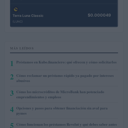
$0.000049
Terra Luna Classic
(LUNC)
MÁS LEÍDOS
1
Préstamos en Kubo.financiero: qué ofrecen y cómo solicitarlos
2
Cómo reclamar un préstamo rápido ya pagado por intereses
abusivos
3
Cómo los microcréditos de MicroBank han potenciado
emprendimientos y empleos
4
Opciones y pasos para obtener financiación sin aval para
pymes
5
Cómo funcionan los préstamos Revolut y qué debes saber antes