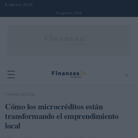
Saltar al contenido
8 agosto 2026
8 agosto 2026
⌕
×
⌕
FINANCIACIÓN
Buscar
Cómo los microcréditos están
transformando el emprendimiento
local