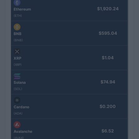
$1,920.24
Ethereum
(ETH)
$595.04
BNB
(BNB)
$1.04
XRP
(XRP)
$74.94
Solana
(SOL)
$0.200
Cardano
(ADA)
$6.52
Avalanche
(AVAX)