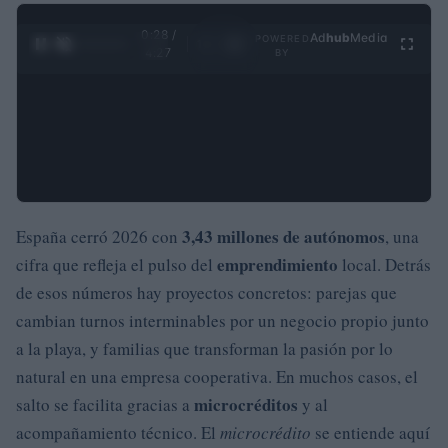
0:29 /
Ad
hub
Media
POWERED
1
/
4
4:27
BY
3,43 millones de autónomos
España cerró 2026 con
, una
emprendimiento
cifra que refleja el pulso del
local. Detrás
de esos números hay proyectos concretos: parejas que
cambian turnos interminables por un negocio propio junto
a la playa, y familias que transforman la pasión por lo
natural en una empresa cooperativa. En muchos casos, el
microcréditos
salto se facilita gracias a
y al
acompañamiento técnico. El
microcrédito
se entiende aquí