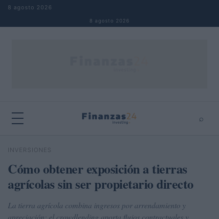
Saltar al contenido
8 agosto 2026
8 agosto 2026
⌕
×
⌕
INVERSIONES
Buscar
Cómo obtener exposición a tierras
agrícolas sin ser propietario directo
La tierra agrícola combina ingresos por arrendamiento y
apreciación; el crowdlending aporta flujos contractuales y