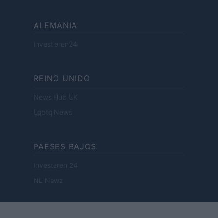
ALEMANIA
Investieren24
REINO UNIDO
News Hub UK
Lgbtq News
PAESES BAJOS
Investeren 24
NL Newz