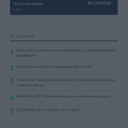
$0.000049
Terra Luna Classic
(LUNC)
MÁS LEÍDOS
1
Cómo funcionan los activos tokenizados y la fraccionalización
inmobiliaria
2
6 aplicaciones de juegos que pagan dinero real
3
Cómo crear un plan de inversiones a 5 años con metas claras y
control de riesgos
4
Shiba Drop NFT: predicción de precios y dónde comprarlo
5
¿Es Bitcoin solo el myspace de Crypto?