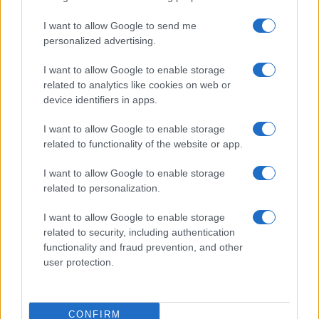
I want to allow Google to send me
personalized advertising.
I want to allow Google to enable storage
related to analytics like cookies on web or
device identifiers in apps.
I want to allow Google to enable storage
related to functionality of the website or app.
Diferencias entre análisis técnico y fundamental: cuándo
aplicar cada método
I want to allow Google to enable storage
Marta Ruiz · 6 Ago 2026
related to personalization.
INVERSIONES
I want to allow Google to enable storage
related to security, including authentication
functionality and fraud prevention, and other
user protection.
CONFIRM