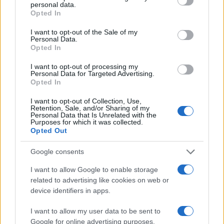
personal data.
INVERSIONES
grant or deny consent to Google and its third-party tags to
Opted In
use your data for below specified purposes in below Google
consent section.
I want to opt-out of the Sale of my
Personal Data.
Opted In
I want to opt-out of processing my
Personal Data for Targeted Advertising.
Opted In
I want to opt-out of Collection, Use,
Retention, Sale, and/or Sharing of my
Personal Data that Is Unrelated with the
Purposes for which it was collected.
Opted Out
Guía para evaluar RWA: custodios, oráculos, liquidez y riesgo
Google consents
legal
Marta Ruiz · 6 Ago 2026
I want to allow Google to enable storage
related to advertising like cookies on web or
INVERSIONES
device identifiers in apps.
I want to allow my user data to be sent to
Google for online advertising purposes.