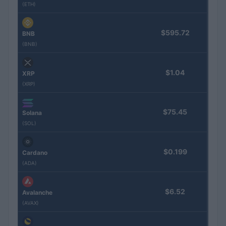
(ETH)
$595.72
BNB
(BNB)
$1.04
XRP
(XRP)
$75.45
Solana
(SOL)
$0.199
Cardano
(ADA)
$6.52
Avalanche
(AVAX)