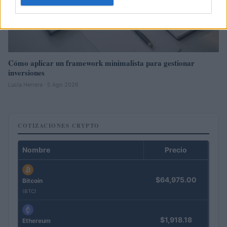
Cómo aplicar un framework minimalista para gestionar
inversiones
Lucía Herrera · 5 Ago 2026
COTIZACIONES CRYPTO
Nombre
Precio
$64,975.00
Bitcoin
(BTC)
$1,918.18
Ethereum