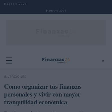
Saltar al contenido
8 agosto 2026
8 agosto 2026
⌕
×
⌕
INVERSIONES
Buscar
Cómo organizar tus finanzas
personales y vivir con mayor
tranquilidad económica