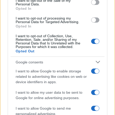
I want to opt-out of the Sale of my
Personal Data.
Opted In
I want to opt-out of processing my
Personal Data for Targeted Advertising.
Opted In
I want to opt-out of Collection, Use,
Retention, Sale, and/or Sharing of my
Guía para evaluar RWA: custodios, oráculos, liquidez y riesgo
Personal Data that Is Unrelated with the
Purposes for which it was collected.
legal
Opted Out
Marta Ruiz · 6 Ago 2026
Google consents
INVERSIONES
I want to allow Google to enable storage
related to advertising like cookies on web or
device identifiers in apps.
I want to allow my user data to be sent to
Google for online advertising purposes.
I want to allow Google to send me
personalized advertising.