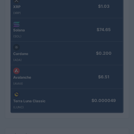
$1.03
XRP
(XRP)
$74.65
Solana
(SOL)
$0.200
Cardano
(ADA)
$6.51
Avalanche
(AVAX)
$0.000049
Terra Luna Classic
(LUNC)