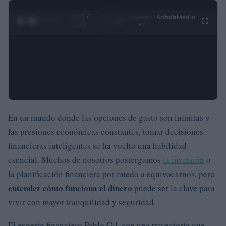
0:29 /
Ad
hub
Media
POWERED
1
/
4
3:55
BY
En un mundo donde las opciones de gasto son infinitas y
las presiones económicas constantes, tomar decisiones
financieras inteligentes se ha vuelto una habilidad
esencial. Muchos de nosotros postergamos
la inversión
o
la planificación financiera por miedo a equivocarnos, pero
entender cómo funciona el dinero
puede ser la clave para
vivir con mayor tranquilidad y seguridad.
El experto financiero Pablo Gil, con una trayectoria que