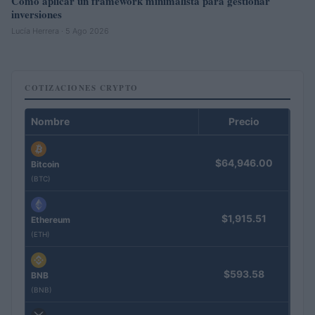
Cómo aplicar un framework minimalista para gestionar
inversiones
Lucía Herrera · 5 Ago 2026
COTIZACIONES CRYPTO
Nombre
Precio
$64,946.00
Bitcoin
(BTC)
$1,915.51
Ethereum
(ETH)
$593.58
BNB
(BNB)