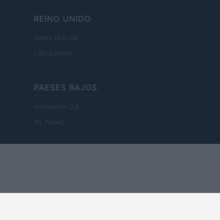
REINO UNIDO
News Hub UK
Lgbtq News
PAESES BAJOS
Investeren 24
NL Newz