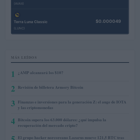
(AVAX)
$0.000049
Terra Luna Classic
(LUNC)
MÁS LEÍDOS
1
¿AMP alcanzará los $10?
2
Revisión de billetera Armory Bitcoin
3
Finanzas e inversiones para la generación Z: el auge de IOTA
y las criptomonedas
4
Bitcoin supera los 63.000 dólares: ¿qué impulsa la
recuperación del mercado cripto?
5
El grupo hacker norcoreano Lazarus mueve 121,5 BTC tras