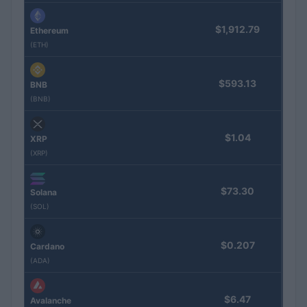
$1,912.79
Ethereum
(ETH)
$593.13
BNB
(BNB)
$1.04
XRP
(XRP)
$73.30
Solana
(SOL)
$0.207
Cardano
(ADA)
$6.47
Avalanche