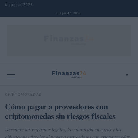
Saltar al contenido
6 agosto 2026
6 agosto 2026
⌕
×
⌕
CRIPTOMONEDAS
Buscar
Cómo pagar a proveedores con
criptomonedas sin riesgos fiscales
Descubre los requisitos legales, la valoración en euros y las
obligaciones fiscales al pagar a proveedores con criptomonedas