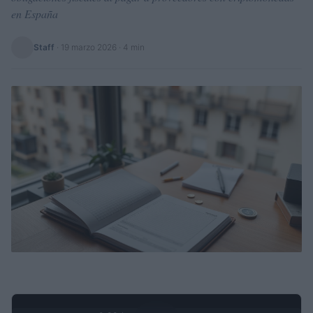
en España
Staff
·
19 marzo 2026
· 4 min