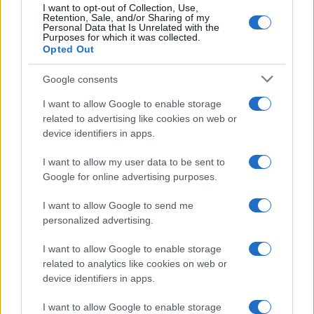
Sigue leyendo
I want to opt-out of Collection, Use,
Retention, Sale, and/or Sharing of my
Personal Data that Is Unrelated with the
Purposes for which it was collected.
CRIPTOMONEDAS
Opted Out
Google consents
I want to allow Google to enable storage
related to advertising like cookies on web or
device identifiers in apps.
I want to allow my user data to be sent to
Google for online advertising purposes.
I want to allow Google to send me
personalized advertising.
Cadena perpetua para ex oficial de LAPD por robo cripto a
I want to allow Google to enable storage
adolescente
related to analytics like cookies on web or
Diego Martín · 6 Ago 2026
device identifiers in apps.
CRIPTOMONEDAS
I want to allow Google to enable storage