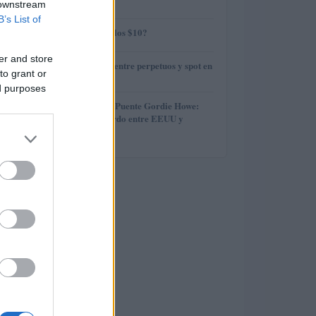
cripto?
 downstream
B’s List of
3
¿AMP alcanzará los $10?
er and store
4
Diferencias clave entre perpetuos y spot en
to grant or
criptomonedas
ed purposes
5
Inauguración del Puente Gordie Howe:
Detalles del Acuerdo entre EEUU y
Canadá