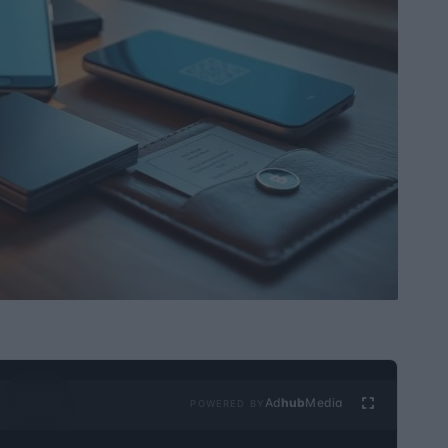
Ad
hub
Media
POWERED BY