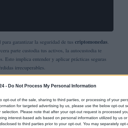
criptomonedas
 para garantizar la seguridad de tus
.
era parte custodia tus activos, la autocustodia te
os. Esto implica entender y aplicar prácticas seguras
érdidas irrecuperables.
wallets
a autocustodia, incluyendo la elección entre
24 -
Do Not Process My Personal Information
cación de dos factores (2FA)
copias
y la creación de
checklist de buenas prácticas
na un
y destaca los
to opt-out of the sale, sharing to third parties, or processing of your per
formation for targeted advertising by us, please use the below opt-out s
.
r selection. Please note that after your opt-out request is processed y
eing interest-based ads based on personal information utilized by us or
ntes
disclosed to third parties prior to your opt-out. You may separately opt-