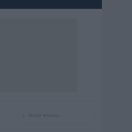
⌕
Buscar