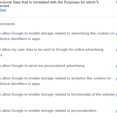
ersonal Data that Is Unrelated with the Purposes for which it
lected.
Out
s
wallets de papel
o las
son la opción más segura
, lejos del alcance de los hackers. Sin embargo,
consents
rdidas físicas.
o allow Google to enable storage related to advertising like cookies on
evice identifiers in apps.
aplicaciones móviles o de escritorio, son más
o allow my user data to be sent to Google for online advertising
Sin embargo, están conectadas a internet, lo que las
s.
.
to allow Google to send me personalized advertising.
o allow Google to enable storage related to analytics like cookies on
evice identifiers in apps.
de una capa adicional de seguridad a tus cuentas.
o allow Google to enable storage related to functionality of the website
el 2FA puede evitar el acceso no autorizado.
o allow Google to enable storage related to personalization.