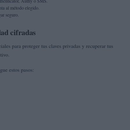
henticator, Authy o SMS.
nta al método elegido.
gar seguro.
dad cifradas
iales para proteger tus claves privadas y recuperar tus
tivo.
igue estos pasos: