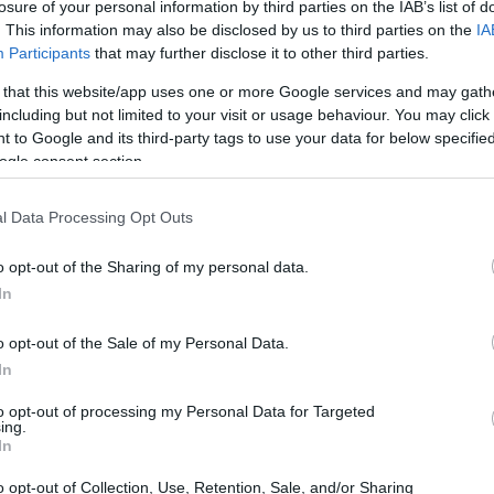
losure of your personal information by third parties on the IAB’s list of
. This information may also be disclosed by us to third parties on the
IA
wallet fría
monedas es elegir entre una
(offline) o una
Participants
that may further disclose it to other third parties.
us ventajas y desventajas.
 that this website/app uses one or more Google services and may gath
including but not limited to your visit or usage behaviour. You may click 
 to Google and its third-party tags to use your data for below specifi
ogle consent section.
l Data Processing Opt Outs
o opt-out of the Sharing of my personal data.
In
o opt-out of the Sale of my Personal Data.
In
to opt-out of processing my Personal Data for Targeted
ing.
In
o opt-out of Collection, Use, Retention, Sale, and/or Sharing