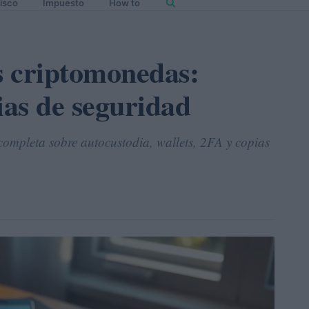
isco
Impuesto
How to
s criptomonedas:
ias de seguridad
completa sobre autocustodia, wallets, 2FA y copias