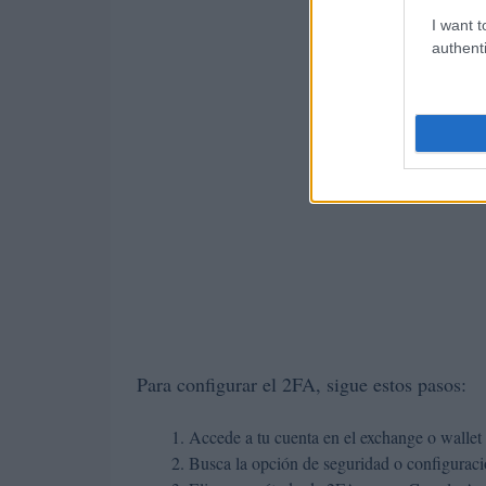
I want t
authenti
Para configurar el 2FA, sigue estos pasos:
Accede a tu cuenta en el exchange o wallet 
Busca la opción de seguridad o configurac