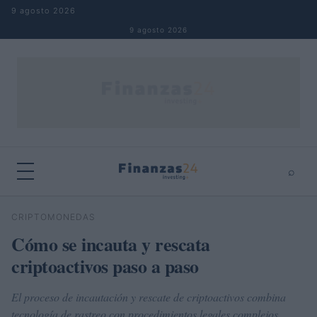
Saltar al contenido
9 agosto 2026
9 agosto 2026
⌕
×
⌕
CRIPTOMONEDAS
Buscar
Cómo se incauta y rescata
criptoactivos paso a paso
El proceso de incautación y rescate de criptoactivos combina
tecnología de rastreo con procedimientos legales complejos.