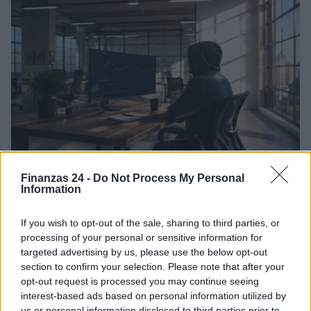
Finanzas 24 -
Do Not Process My Personal
Criptomonedas: Guía completa para entender su
Information
funcionamiento y valor en 2026
Diego Martín · 9 Ago 2026
If you wish to opt-out of the sale, sharing to third parties, or
processing of your personal or sensitive information for
CRIPTOMONEDAS
targeted advertising by us, please use the below opt-out
section to confirm your selection. Please note that after your
opt-out request is processed you may continue seeing
interest-based ads based on personal information utilized by
us or personal information disclosed to third parties prior to