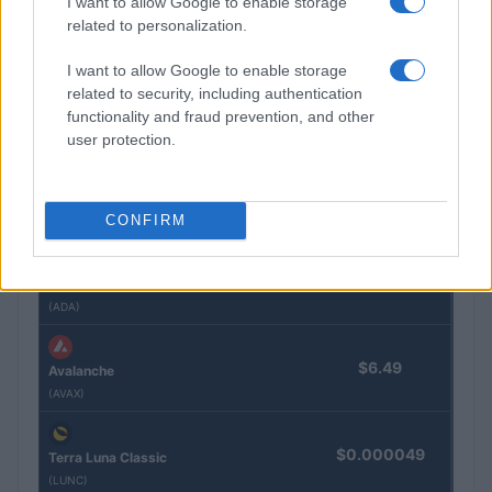
I want to allow Google to enable storage
$601.09
related to personalization.
BNB
(BNB)
I want to allow Google to enable storage
related to security, including authentication
$1.04
XRP
functionality and fraud prevention, and other
(XRP)
user protection.
$75.88
Solana
CONFIRM
(SOL)
$0.199
Cardano
(ADA)
$6.49
Avalanche
(AVAX)
$0.000049
Terra Luna Classic
(LUNC)