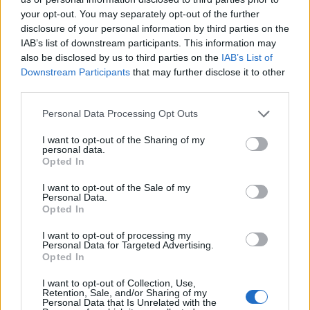
your opt-out. You may separately opt-out of the further
disclosure of your personal information by third parties on the
IAB’s list of downstream participants. This information may
also be disclosed by us to third parties on the
IAB’s List of
Downstream Participants
that may further disclose it to other
third parties.
Please note that this website/app uses one or more Google
Personal Data Processing Opt Outs
Cotización de criptomonedas: evolución y perspectivas en 2026
services and may gather and store information including but
not limited to your visit or usage behaviour. You may click to
I want to opt-out of the Sharing of my
Diego Martín · 8 Ago 2026
personal data.
grant or deny consent to Google and its third-party tags to
Opted In
use your data for below specified purposes in below Google
CRIPTOMONEDAS
consent section.
I want to opt-out of the Sale of my
Personal Data.
Opted In
I want to opt-out of processing my
Personal Data for Targeted Advertising.
Opted In
I want to opt-out of Collection, Use,
Retention, Sale, and/or Sharing of my
Personal Data that Is Unrelated with the