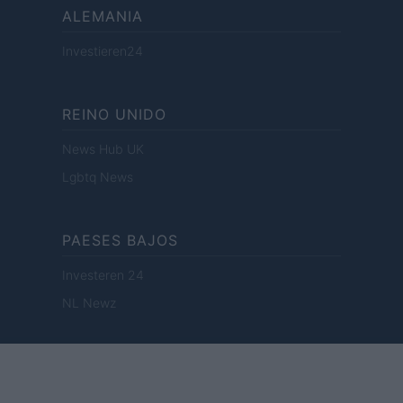
ALEMANIA
Investieren24
REINO UNIDO
News Hub UK
Lgbtq News
PAESES BAJOS
Investeren 24
NL Newz