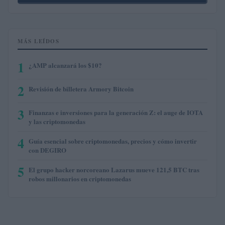
MÁS LEÍDOS
1
¿AMP alcanzará los $10?
2
Revisión de billetera Armory Bitcoin
3
Finanzas e inversiones para la generación Z: el auge de IOTA
y las criptomonedas
4
Guía esencial sobre criptomonedas, precios y cómo invertir
con DEGIRO
5
El grupo hacker norcoreano Lazarus mueve 121,5 BTC tras
robos millonarios en criptomonedas