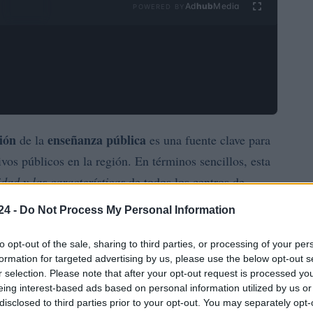
Ad
hub
Media
POWERED BY
ción
enseñanza pública
de la
es una fuente clave para
os públicos en la región. En términos sencillos, esta
idad y las características
de todos los centros de
 niveles impartidos y otros datos relevantes. Ese
24 -
Do Not Process My Personal Information
 la oferta educativa pública y cuantificar los recursos
to opt-out of the sale, sharing to third parties, or processing of your per
formation for targeted advertising by us, please use the below opt-out s
r selection. Please note that after your opt-out request is processed y
fuentes de financiación
 identifica las
que sostienen
eing interest-based ads based on personal information utilized by us or
itorial. La combinación de estos datos con la
disclosed to third parties prior to your opt-out. You may separately opt-