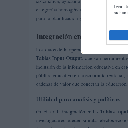
sistemática, ayudan a analizar la eficiencia
I want t
categorías homogéneas facilita la comparabili
authenti
para la planificación y para diseñar política
Integración en las cuentas y 
Los datos de la operación se integran en las
Tablas Input-Output
, que son herramientas
inclusión de la información educativa en est
público educativo en la economía regional, m
cadenas de valor que conectan la educación 
Utilidad para análisis y políticas
Tablas Inpu
Gracias a la integración en las
investigadores pueden simular efectos econó