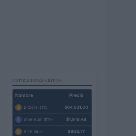
COTIZACIONES CRYPTO
Nombre
Precio
Bitcoin
$64,931.00
(BTC)
Ethereum
$1,919.48
(ETH)
BNB
$603.77
(BNB)