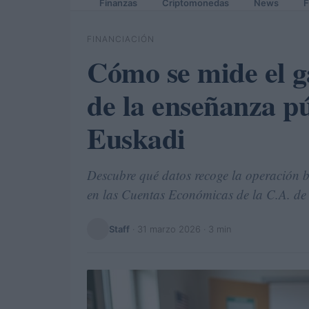
Finanzas
Criptomonedas
News
F
FINANCIACIÓN
Cómo se mide el ga
de la enseñanza pú
Euskadi
Descubre qué datos recoge la operación b
en las Cuentas Económicas de la C.A. de
Staff
·
31 marzo 2026
· 3 min