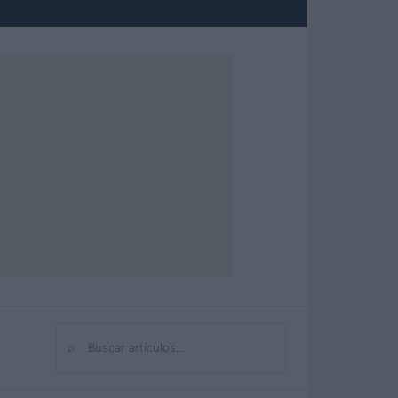
⌕
Buscar