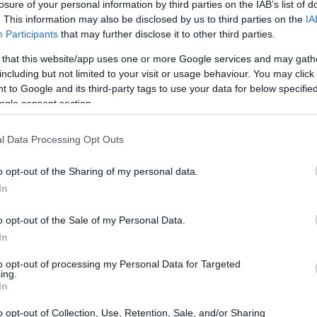
losure of your personal information by third parties on the IAB’s list of
e la Enseñanza
—que aporta detalles sobre el
. This information may also be disclosed by us to third parties on the
IA
obales del sector. Esas magnitudes son
Participants
that may further disclose it to other third parties.
 Económicas
Tablas Input-Output
C.A.
y las
de la
 that this website/app uses one or more Google services and may gath
da del impacto económico de la educación pública.
including but not limited to your visit or usage behaviour. You may click 
 to Google and its third-party tags to use your data for below specifi
ogle consent section.
or qué importa
l Data Processing Opt Outs
tipo de centro
s como el
(por ejemplo, centros de
dad
nivel educativo
y el
impartido. Además, se
o opt-out of the Sharing of my personal data.
In
fuentes de financiación
distintas
que soportan el
la recogida de datos se realiza cada dos años, lo que
o opt-out of the Sale of my Personal Data.
y comparar la evolución del sector sin perder calidad
In
to opt-out of processing my Personal Data for Targeted
ing.
In
o opt-out of Collection, Use, Retention, Sale, and/or Sharing