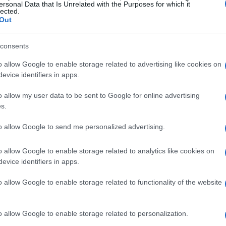
ersonal Data that Is Unrelated with the Purposes for which it
lected.
Out
consents
o allow Google to enable storage related to advertising like cookies on
evice identifiers in apps.
o allow my user data to be sent to Google for online advertising
s.
to allow Google to send me personalized advertising.
o allow Google to enable storage related to analytics like cookies on
evice identifiers in apps.
icas
o allow Google to enable storage related to functionality of the website
tivos; incluye también información económica que
y por nivel educativo. Estas cifras, tratadas de forma
o allow Google to enable storage related to personalization.