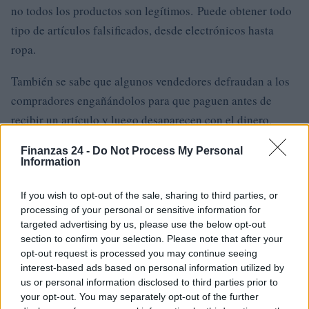
no todos los productos son legítimos. Puede obtener todo
tipo de artículos falsificados, desde electrónicos hasta
ropa.
También se sabe que algunos vendedores defraudan a los
compradores engañándolos para que paguen antes de
recibir un artículo y luego desaparecen con el dinero.
Finanzas 24 -
Do Not Process My Personal
Pensamientos finales
Information
Bitcoin está ganando adopción lentamente en el espacio
If you wish to opt-out of the sale, sharing to third parties, or
del comercio electrónico, pero aún no ha sido adoptado
processing of your personal or sensitive information for
por los jugadores más destacados como; AliExpress y
targeted advertising by us, please use the below opt-out
section to confirm your selection. Please note that after your
Amazon.
opt-out request is processed you may continue seeing
interest-based ads based on personal information utilized by
A pesar de que todavía no está disponible, las personas
us or personal information disclosed to third parties prior to
aún pueden pagar productos en AliExpress con BTC
your opt-out. You may separately opt-out of the further