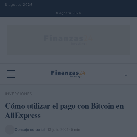
Saltar al contenido
8 agosto 2026
8 agosto 2026
⌕
×
⌕
INVERSIONES
Buscar
Cómo utilizar el pago con Bitcoin en
AliExpress
Consejo editorial
·
13 julio 2021
· 5 min