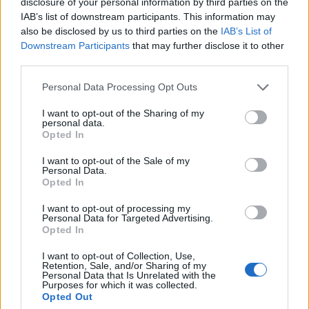
utilizando tarjetas de débito Bitcoin, tarjetas de regalo o
disclosure of your personal information by third parties on the
IAB’s list of downstream participants. This information may
servicios intermediarios.
also be disclosed by us to third parties on the
IAB’s List of
Downstream Participants
that may further disclose it to other
La criptomoneda se convierte en monedas fiduciarias en
third parties.
el punto de pago, lo que la hace conveniente para todas
Please note that this website/app uses one or more Google
Personal Data Processing Opt Outs
las partes involucradas.
services and may gather and store information including but
not limited to your visit or usage behaviour. You may click to
I want to opt-out of the Sharing of my
No deje su criptomoneda en una billetera
personal data.
grant or deny consent to Google and its third-party tags to
Opted In
de intercambio , ya que son el objetivo principal de los
use your data for below specified purposes in below Google
consent section.
I want to opt-out of the Sale of my
piratas informáticos, que roban la inversión de las
Personal Data.
personas con virus.
Opted In
I want to opt-out of processing my
Consíguete una billetera de hardware (como; Ledger
Personal Data for Targeted Advertising.
Opted In
Nano X / S ), pero si no quieres gastar tanto en asegurar tu
dinero, aún puedes usar una billetera caliente móvil.
I want to opt-out of Collection, Use,
Retention, Sale, and/or Sharing of my
Personal Data that Is Unrelated with the
Dado que hacer compras en línea es una práctica pública,
Purposes for which it was collected.
Opted Out
también es muy bueno ocultar sus huellas de