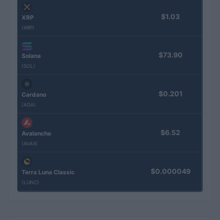
$1.03
XRP
(XRP)
$73.90
Solana
(SOL)
$0.201
Cardano
(ADA)
$6.52
Avalanche
(AVAX)
$0.000049
Terra Luna Classic
(LUNC)