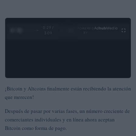
0:30 /
Ad
hub
Media
POWERED
1
/
4
3:09
BY
¡Bitcoin y Altcoins finalmente están recibiendo la atención
que merecen!
Después de pasar por varias fases, un número creciente de
comerciantes individuales y en línea ahora aceptan
Bitcoin como forma de pago.