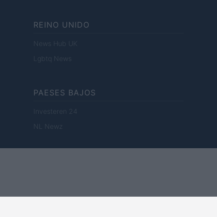
REINO UNIDO
News Hub UK
Lgbtq News
PAESES BAJOS
Investeren 24
NL Newz