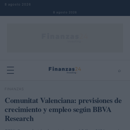
Saltar al contenido
8 agosto 2026
8 agosto 2026
⌕
×
⌕
FINANZAS
Buscar
Comunitat Valenciana: previsiones de
crecimiento y empleo según BBVA
Research