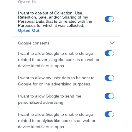
Opted In
I want to opt-out of Collection, Use,
Retention, Sale, and/or Sharing of my
Personal Data that Is Unrelated with the
Sigue leyendo
Purposes for which it was collected.
Opted Out
FINANZAS
Google consents
I want to allow Google to enable storage
related to advertising like cookies on web or
device identifiers in apps.
I want to allow my user data to be sent to
Google for online advertising purposes.
I want to allow Google to send me
personalized advertising.
I want to allow Google to enable storage
related to analytics like cookies on web or
Identifica y elimina suscripciones, fees y compras impulsivas
device identifiers in apps.
Marta Ruiz · 8 Ago 2026