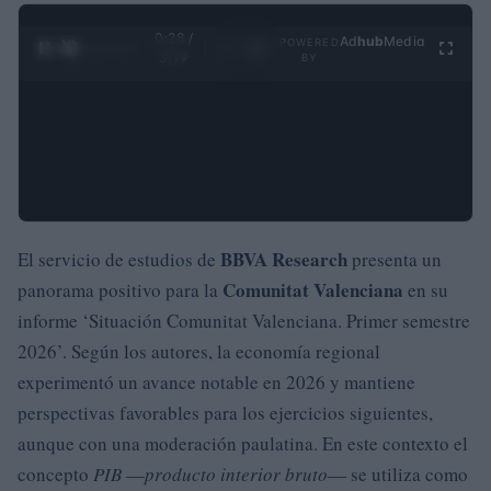
0:29 /
Ad
hub
Media
POWERED
1
/
4
3:19
BY
BBVA Research
El servicio de estudios de
presenta un
Comunitat Valenciana
panorama positivo para la
en su
informe ‘Situación Comunitat Valenciana. Primer semestre
2026’. Según los autores, la economía regional
experimentó un avance notable en 2026 y mantiene
perspectivas favorables para los ejercicios siguientes,
aunque con una moderación paulatina. En este contexto el
concepto
PIB
—
producto interior bruto
— se utiliza como