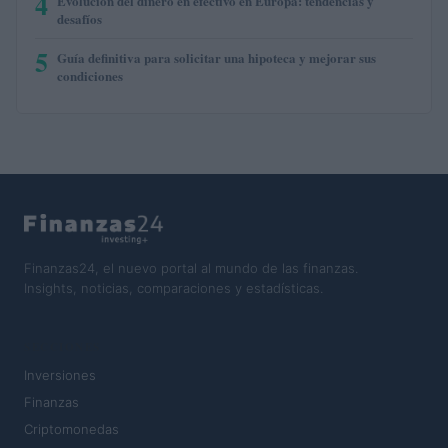
4
Evolución del dinero en efectivo en Europa: tendencias y
desafíos
5
Guía definitiva para solicitar una hipoteca y mejorar sus
condiciones
Finanzas24, el nuevo portal al mundo de las finanzas.
Insights, noticias, comparaciones y estadísticas.
SECCIONES
Inversiones
Finanzas
Criptomonedas