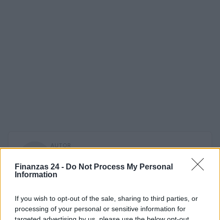
AUTOR
Alessandro Tassinari
Finanzas 24 -
Do Not Process My Personal
Alessandro Tassinari, turinés con el pasaporte
Information
lleno de sellos, reescribió un recorrido alpino
tras un encuentro en el Rifugio Garelli: hoy
If you wish to opt-out of the sale, sharing to third parties, or
firma relatos de viaje en clave narrativa. En la
processing of your personal or sensitive information for
redacción prefiere el longform, defiende la
targeted advertising by us, please use the below opt-out