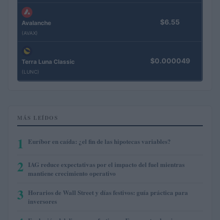
$6.55
Avalanche
(AVAX)
$0.000049
Terra Luna Classic
(LUNC)
MÁS LEÍDOS
1
Euríbor en caída: ¿el fin de las hipotecas variables?
2
IAG reduce expectativas por el impacto del fuel mientras
mantiene crecimiento operativo
3
Horarios de Wall Street y días festivos: guía práctica para
inversores