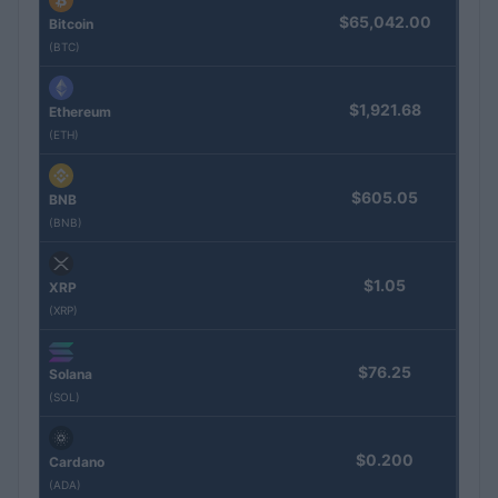
$65,042.00
Bitcoin
(BTC)
$1,921.68
Ethereum
(ETH)
$605.05
BNB
(BNB)
$1.05
XRP
(XRP)
$76.25
Solana
(SOL)
$0.200
Cardano
(ADA)