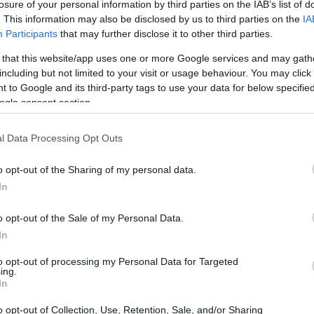
losure of your personal information by third parties on the IAB’s list of
1.96%
on una variación mensual de
y un crecimiento
. This information may also be disclosed by us to third parties on the
IA
Participants
that may further disclose it to other third parties.
204 fondos mutuos
 amplia, con un total de
 that this website/app uses one or more Google services and may gath
including but not limited to your visit or usage behaviour. You may click 
 to Google and its third-party tags to use your data for below specifi
ogle consent section.
os que ofrecieron mayores retornos mostraron un
l Data Processing Opt Outs
ondo en dólares
más rentable del mercado fue el
o opt-out of the Sharing of my personal data.
 ETF
34.41%
, con una ganancia de
en el periodo. En
In
Sura Acciones
 año correspondió a
, que registró una
o opt-out of the Sale of my Personal Data.
Interfondo Acciones
zonte a los últimos 12 meses,
fue
In
9.83%
Van Eck El Dorado Peru
), mientras que el
 dólares. Estos resultados reflejan tanto la
to opt-out of processing my Personal Data for Targeted
ing.
ientos favorables en divisas.
In
o opt-out of Collection, Use, Retention, Sale, and/or Sharing