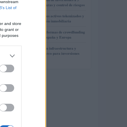
2
 downstream
años con metas claras y control de riesgos
B’s List of
3
Cómo funcionan los activos tokenizados y
la fraccionalización inmobiliaria
er and store
to grant or
4
Las mejores plataformas de crowdfunding
ed purposes
inmobiliario en España y Europa
5
Megatendencias en infraestructura y
tecnología: un marco para inversiones
inteligentes