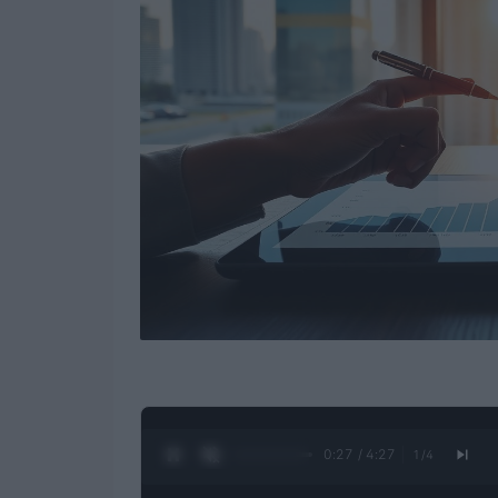
0:28 / 4:27
1
/
4