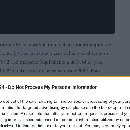
tuos
en Perú consolidaron un ciclo ininterrumpido de
urante los dos primeros meses del año se observó un
S/ 2,135 millones (equivalente a un 3.64%) y la
4.02%), cifras que no se veían desde 2009. Este
como por la revalorización de activos, y refleja un
fondos
r sus ahorros a través de
organizados y
24 -
Do Not Process My Personal Information
to opt-out of the sale, sharing to third parties, or processing of your per
formation for targeted advertising by us, please use the below opt-out s
istradoras de Fondos del Perú (FMP), el patrimonio
r selection. Please note that after your opt-out request is processed y
M
al cierre de febrero, lo que supone un avance de
eing interest-based ads based on personal information utilized by us or
disclosed to third parties prior to your opt-out. You may separately opt-
1.30%
ento mensual de
. Asimismo, el número de