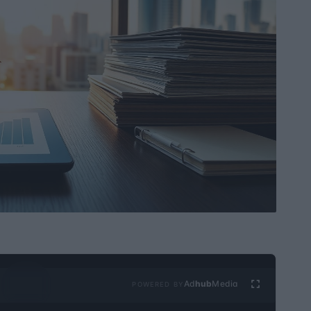
Ad
hub
Media
POWERED BY