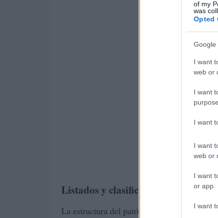
of my P
was col
Opted 
Google 
I want t
web or d
I want t
purpose
I want 
I want t
web or d
I want t
or app.
Listados y clasificación
I want t
La estructura del patrimonio también mostr