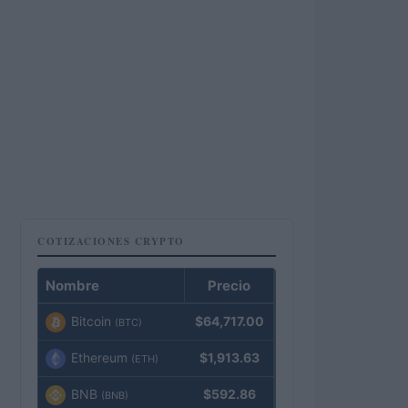
COTIZACIONES CRYPTO
Nombre
Precio
Bitcoin
$64,717.00
(BTC)
Ethereum
$1,913.63
(ETH)
BNB
$592.86
(BNB)