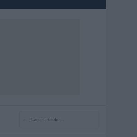
⌕
Buscar