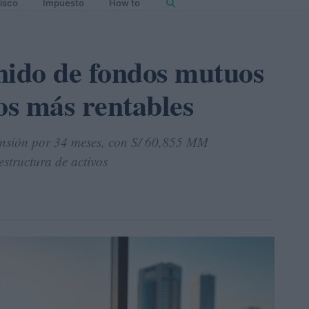
isco
Impuesto
How to
nido de fondos mutuos
os más rentables
nsión por 34 meses, con S/ 60,855 MM
estructura de activos