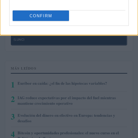
$6.51
Avalanche
(AVAX)
CONFIRM
$0.000050
Terra Luna Classic
(LUNC)
MÁS LEÍDOS
1
Euríbor en caída: ¿el fin de las hipotecas variables?
2
IAG reduce expectativas por el impacto del fuel mientras
mantiene crecimiento operativo
3
Evolución del dinero en efectivo en Europa: tendencias y
desafíos
4
Bitcoin y oportunidades profesionales: el nuevo curso en el