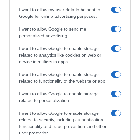
$65,086.00
Bitcoin
(BTC)
I want to allow my user data to be sent to
Google for online advertising purposes.
$1,922.14
Ethereum
I want to allow Google to send me
(ETH)
personalized advertising.
I want to allow Google to enable storage
$602.95
BNB
related to analytics like cookies on web or
(BNB)
device identifiers in apps.
$1.04
I want to allow Google to enable storage
XRP
related to functionality of the website or app.
(XRP)
I want to allow Google to enable storage
$76.84
Solana
related to personalization.
(SOL)
I want to allow Google to enable storage
related to security, including authentication
$0.197
Cardano
functionality and fraud prevention, and other
(ADA)
user protection.