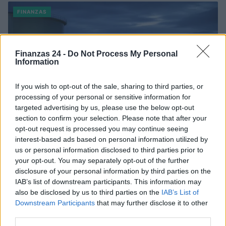
FINANZAS
Finanzas 24 -
Do Not Process My Personal
Information
If you wish to opt-out of the sale, sharing to third parties, or
processing of your personal or sensitive information for
targeted advertising by us, please use the below opt-out
section to confirm your selection. Please note that after your
opt-out request is processed you may continue seeing
interest-based ads based on personal information utilized by
us or personal information disclosed to third parties prior to
Cómo la crisis de refino está afectando los precios de la
gasolina y el diésel
your opt-out. You may separately opt-out of the further
disclosure of your personal information by third parties on the
Lucía Herrera · 7 Ago 2026
IAB’s list of downstream participants. This information may
also be disclosed by us to third parties on the
IAB’s List of
FINANZAS
Downstream Participants
that may further disclose it to other
third parties.