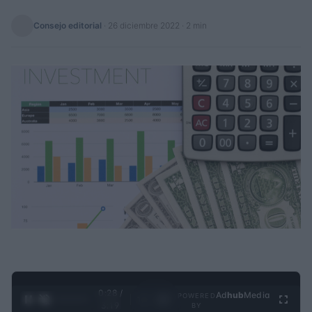
Consejo editorial
·
26 diciembre 2022
· 2 min
0:28 /
Ad
hub
Media
POWERED
1
/
4
3:19
BY