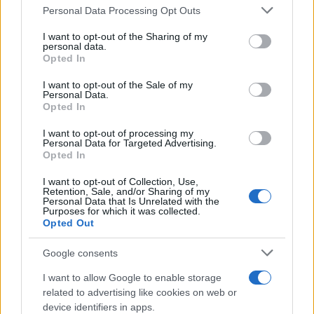
Please note that this website/app uses one or more Google
Personal Data Processing Opt Outs
services and may gather and store information including but
not limited to your visit or usage behaviour. You may click to
I want to opt-out of the Sharing of my
personal data.
grant or deny consent to Google and its third-party tags to
Opted In
use your data for below specified purposes in below Google
consent section.
I want to opt-out of the Sale of my
Personal Data.
Opted In
I want to opt-out of processing my
Personal Data for Targeted Advertising.
Intervención conjunta de Japón y EE.UU. para frenar la caída
Opted In
del yen
I want to opt-out of Collection, Use,
Marta Ruiz · 7 Ago 2026
Retention, Sale, and/or Sharing of my
Personal Data that Is Unrelated with the
Purposes for which it was collected.
Opted Out
COTIZACIONES CRYPTO
Google consents
Nombre
Precio
I want to allow Google to enable storage
related to advertising like cookies on web or
device identifiers in apps.