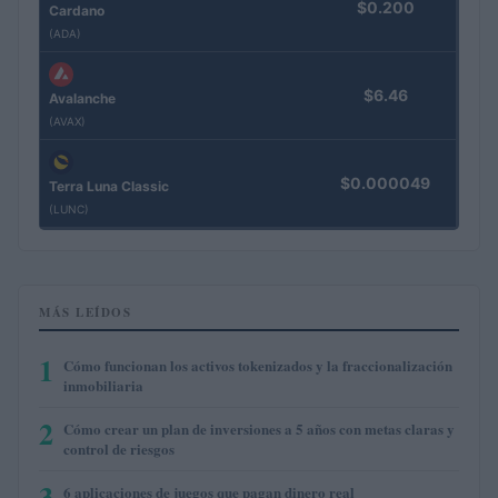
$0.200
Cardano
(ADA)
$6.46
Avalanche
(AVAX)
$0.000049
Terra Luna Classic
(LUNC)
MÁS LEÍDOS
1
Cómo funcionan los activos tokenizados y la fraccionalización
inmobiliaria
2
Cómo crear un plan de inversiones a 5 años con metas claras y
control de riesgos
3
6 aplicaciones de juegos que pagan dinero real