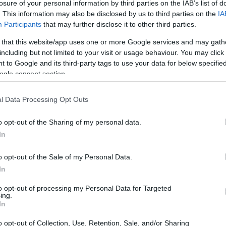
losure of your personal information by third parties on the IAB’s list of
mientras Litecoin experimenta una
. This information may also be disclosed by us to third parties on the
IA
Participants
that may further disclose it to other third parties.
 that this website/app uses one or more Google services and may gath
Bitcoin
tante evolución, y hoy,
ha mostrado una
including but not limited to your visit or usage behaviour. You may click 
 to Google and its third-party tags to use your data for below specifi
 sus máximos recientes. A pesar de esto,
Litecoin
ha
ogle consent section.
as a un aumento del 10,56% en su valor, cotizando
tos en el mercado no solo son indicativos de la salud
l Data Processing Opt Outs
lejan el creciente interés de los inversores que buscan
o opt-out of the Sharing of my personal data.
volátil.
In
o opt-out of the Sale of my Personal Data.
In
lia, se ha destacado la asociación de STEPN, la
to opt-out of processing my Personal Data for Targeted
n de… Esta colaboración promete impulsar la adopción
ing.
In
y el estilo de vida digital. A medida que más
 tecnología blockchain, el ecosistema de las
o opt-out of Collection, Use, Retention, Sale, and/or Sharing