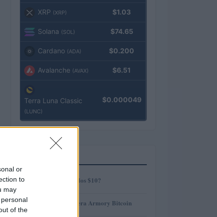
XRP
$1.03
(XRP)
Solana
$74.65
(SOL)
Cardano
$0.200
(ADA)
Avalanche
$6.51
(AVAX)
$0.000049
Terra Luna Classic
(LUNC)
MÁS LEÍDOS
sonal or
1
ection to
¿AMP alcanzará los $10?
ou may
 personal
2
Revisión de billetera Armory Bitcoin
out of the