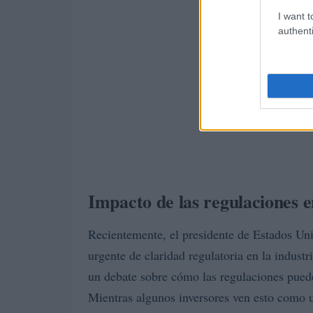
I want t
authenti
Impacto de las regulaciones 
Recientemente, el presidente de Estados Un
urgente de claridad regulatoria en la indust
un debate sobre cómo las regulaciones pueden
Mientras algunos inversores ven esto como u