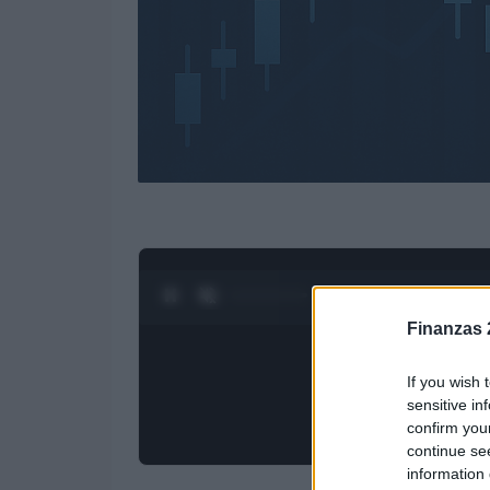
0:28 / 3:55
1
/
4
Finanzas 
If you wish 
sensitive in
confirm you
continue se
information 