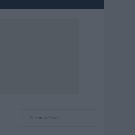
⌕
Buscar