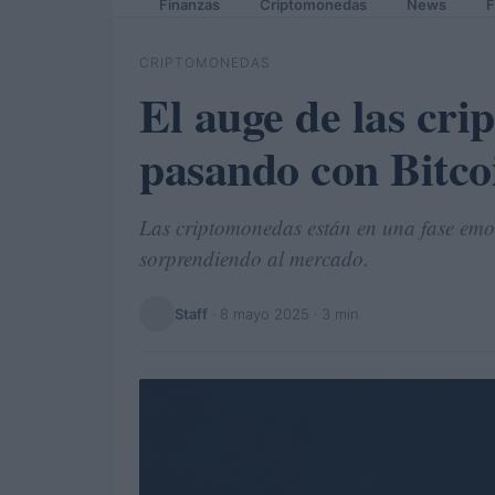
Finanzas
Criptomonedas
News
F
CRIPTOMONEDAS
El auge de las cri
pasando con Bitco
Las criptomonedas están en una fase emoc
sorprendiendo al mercado.
Staff
·
8 mayo 2025
· 3 min