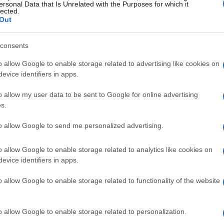
ersonal Data that Is Unrelated with the Purposes for which it
 que puede traducirse en un mayor interés y
lected.
Out
consents
tos
o allow Google to enable storage related to advertising like cookies on
Bitcoin
ado su optimismo respecto a
, previendo que
evice identifiers in apps.
n el segundo trimestre de 2025. Este pronóstico se
o allow my user data to be sent to Google for online advertising
vos por parte de los inversores y un entorno
s.
 que Bitcoin pueda superar la barrera de los
to allow Google to send me personalized advertising.
 que a su vez ha generado un aumento en las
cionados con criptomonedas.
o allow Google to enable storage related to analytics like cookies on
evice identifiers in apps.
o allow Google to enable storage related to functionality of the website
o allow Google to enable storage related to personalization.