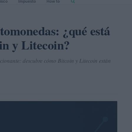
isco
Impuesto
How to
ptomonedas: ¿qué está
in y Litecoin?
ionante: descubre cómo Bitcoin y Litecoin están