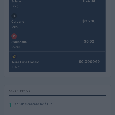
$74.94
Solana
(SOL)
$0.200
Cardano
(ADA)
$6.52
Avalanche
(AVAX)
$0.000049
Terra Luna Classic
(LUNC)
MÁS LEÍDOS
1
¿AMP alcanzará los $10?