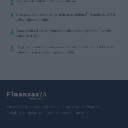
2
Revisión de billetera Armory Bitcoin
3
Finanzas e inversiones para la generación Z: el auge de IOTA
y las criptomonedas
4
Guía esencial sobre criptomonedas, precios y cómo invertir
con DEGIRO
5
El grupo hacker norcoreano Lazarus mueve 121,5 BTC tras
robos millonarios en criptomonedas
Finanzas24, el nuevo portal al mundo de las finanzas.
Insights, noticias, comparaciones y estadísticas.