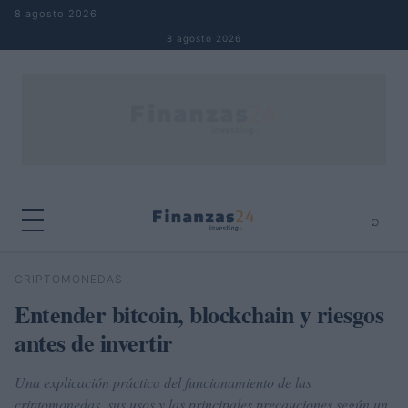
Saltar al contenido
8 agosto 2026
8 agosto 2026
⌕
×
⌕
CRIPTOMONEDAS
Buscar
Entender bitcoin, blockchain y riesgos
antes de invertir
Una explicación práctica del funcionamiento de las
criptomonedas, sus usos y las principales precauciones según un