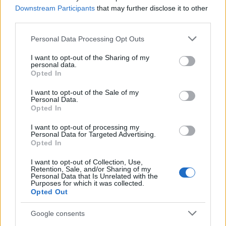
Downstream Participants
that may further disclose it to other
third parties.
Please note that this website/app uses one or more Google
Personal Data Processing Opt Outs
services and may gather and store information including but
not limited to your visit or usage behaviour. You may click to
I want to opt-out of the Sharing of my
personal data.
grant or deny consent to Google and its third-party tags to
Opted In
use your data for below specified purposes in below Google
consent section.
I want to opt-out of the Sale of my
Personal Data.
Sigue leyendo
Opted In
I want to opt-out of processing my
CRIPTOMONEDAS
Personal Data for Targeted Advertising.
Opted In
I want to opt-out of Collection, Use,
Retention, Sale, and/or Sharing of my
Personal Data that Is Unrelated with the
Purposes for which it was collected.
Opted Out
Google consents