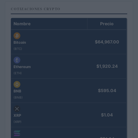
COTIZACIONES CRYPTO
Nombre
Precio
$64,967.00
Bitcoin
(BTC)
$1,920.24
Ethereum
(ETH)
$595.04
BNB
(BNB)
$1.04
XRP
(XRP)