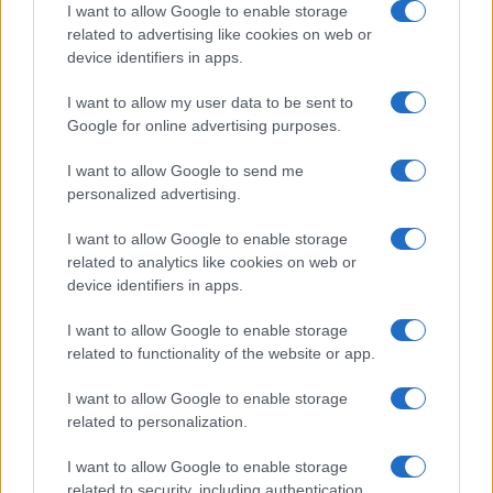
I want to allow Google to enable storage
related to advertising like cookies on web or
device identifiers in apps.
Hackers de Corea del Norte comprometen a OPPO y Coinbase
I want to allow my user data to be sent to
en una campaña global de robo de criptomonedas
Google for online advertising purposes.
Diego Martín · 8 Ago 2026
I want to allow Google to send me
personalized advertising.
CRIPTOMONEDAS
I want to allow Google to enable storage
related to analytics like cookies on web or
device identifiers in apps.
I want to allow Google to enable storage
related to functionality of the website or app.
I want to allow Google to enable storage
related to personalization.
I want to allow Google to enable storage
related to security, including authentication