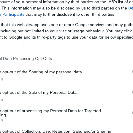
losure of your personal information by third parties on the IAB’s list of
. This information may also be disclosed by us to third parties on the
IA
Participants
that may further disclose it to other third parties.
 that this website/app uses one or more Google services and may gath
including but not limited to your visit or usage behaviour. You may click 
 to Google and its third-party tags to use your data for below specifi
 últimas noticias
ogle consent section.
sión de 20 millones de dólares de inversores
l Data Processing Opt Outs
des impulsadas por la inteligencia artificial que pueden
emonade tiene la intención de utilizar la inversión para
o opt-out of the Sharing of my personal data.
In
o opt-out of the Sale of my Personal Data.
In
to opt-out of processing my Personal Data for Targeted
ing.
In
o opt-out of Collection, Use, Retention, Sale, and/or Sharing