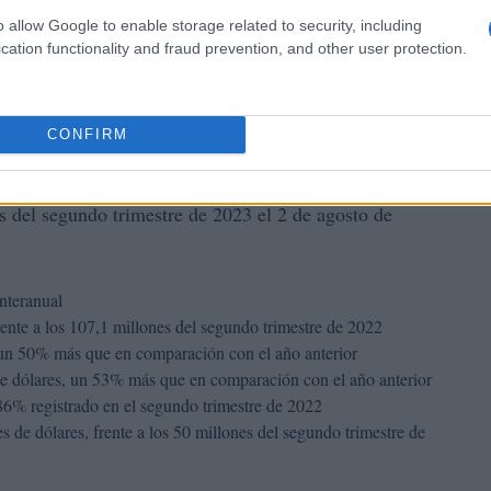
o allow Google to enable storage related to security, including
cation functionality and fraud prevention, and other user protection.
strales de Lemonade
CONFIRM
 del segundo trimestre de 2023 el 2 de agosto de
nteranual
frente a los 107,1 millones del segundo trimestre de 2022
 un 50% más que en comparación con el año anterior
e dólares, un 53% más que en comparación con el año anterior
86% registrado en el segundo trimestre de 2022
s de dólares, frente a los 50 millones del segundo trimestre de