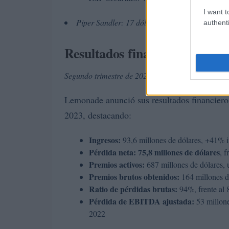
I want t
Piper Sandler: 17 dólares
authenti
Resultados financieros trime
Segundo trimestre de 2023
Lemonade anunció sus resultados financieros
2023, destacando:
Ingresos:
93,6 millones de dólares, +41% i
Pérdida neta: 75,8 millones de dólares
, 
Premios activos:
687 millones de dólares,
Premios brutos obtenidos:
164 millones d
Ratio de pérdidas brutas:
94%, frente al 
Pérdida de EBITDA ajustada:
53 millone
2022