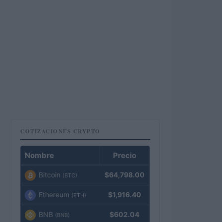
COTIZACIONES CRYPTO
Nombre
Precio
Bitcoin
$64,798.00
(BTC)
Ethereum
$1,916.40
(ETH)
BNB
$602.04
(BNB)