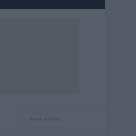
⌕
Buscar