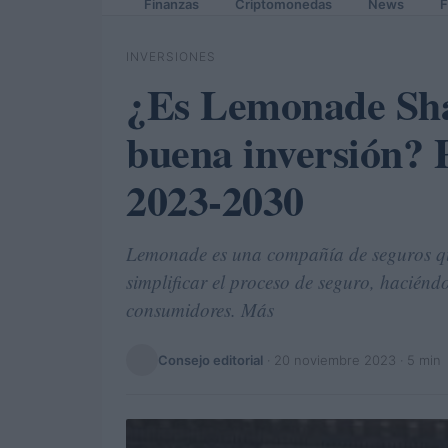
Finanzas
Criptomonedas
News
F
INVERSIONES
¿Es Lemonade Sh
buena inversión? P
2023-2030
Lemonade es una compañía de seguros que u
simplificar el proceso de seguro, haciénd
consumidores. Más
Consejo editorial
·
20 noviembre 2023
· 5 min