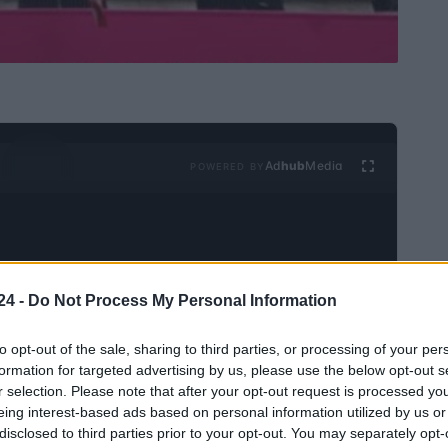
Ad
hub
Media
POWERED BY
24 -
Do Not Process My Personal Information
to opt-out of the sale, sharing to third parties, or processing of your per
iza inteligencia artificial y tecnología para
formation for targeted advertising by us, please use the below opt-out s
o más conveniente y accesible para los consumidores.
r selection. Please note that after your opt-out request is processed y
eing interest-based ads based on personal information utilized by us or
a inquilinos, propietarios de viviendas, mascotas y de
disclosed to third parties prior to your opt-out. You may separately opt-
ND) cotizan en la Bolsa de Valores de Nueva York